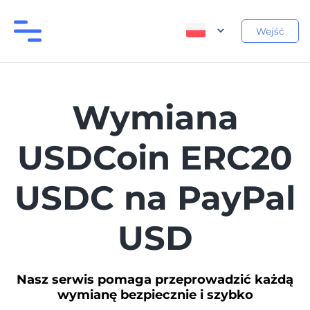
Wejść
Wymiana
USDCoin ERC20
USDC na PayPal
USD
Nasz serwis pomaga przeprowadzić każdą
wymianę bezpiecznie i szybko