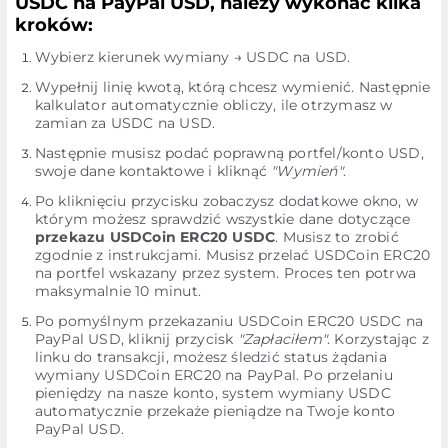
USDC na PayPal USD, należy wykonać kilka
kroków:
Wybierz kierunek wymiany → USDC na USD.
Wypełnij linię kwotą, którą chcesz wymienić. Następnie
kalkulator automatycznie obliczy, ile otrzymasz w
zamian za USDC na USD.
Następnie musisz podać poprawną portfel/konto USD,
swoje dane kontaktowe i kliknąć
"Wymień"
.
Po kliknięciu przycisku zobaczysz dodatkowe okno, w
którym możesz sprawdzić wszystkie dane dotyczące
przekazu USDCoin ERC20 USDC
. Musisz to zrobić
zgodnie z instrukcjami. Musisz przelać USDCoin ERC20
na portfel wskazany przez system. Proces ten potrwa
maksymalnie 10 minut.
Po pomyślnym przekazaniu USDCoin ERC20 USDC na
PayPal USD, kliknij przycisk
"Zapłaciłem"
. Korzystając z
linku do transakcji, możesz śledzić status żądania
wymiany USDCoin ERC20 na PayPal. Po przelaniu
pieniędzy na nasze konto, system wymiany USDC
automatycznie przekaże pieniądze na Twoje konto
PayPal USD.