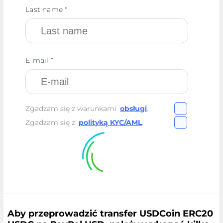
Last name *
E-mail *
Zgadzam się z warunkami
obsługi
.
Zgadzam się z
polityką KYC/AML
.
Aby przeprowadzić transfer USDCoin ERC20