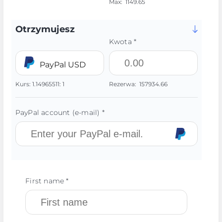
Max:
1149.65
Otrzymujesz
Kwota *
PayPal USD
Kurs:
1.14965511:
1
Rezerwa:
157934.66
PayPal account (e-mail) *
First name *