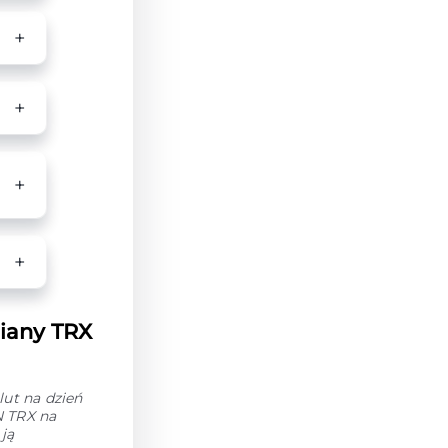
iany TRX
ut na dzień
N TRX na
ją