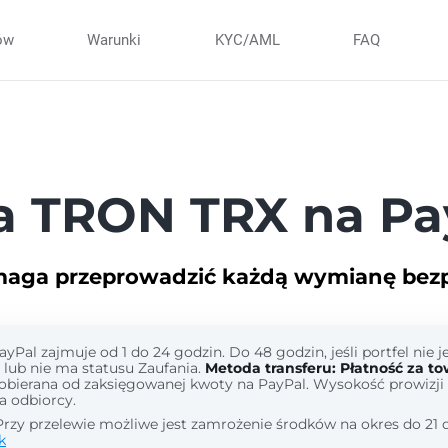
ów
Warunki
KYC/AML
FAQ
 TRON TRX na Pa
maga przeprowadzić każdą wymianę bezpi
Pal zajmuje od 1 do 24 godzin. Do 48 godzin, jeśli portfel nie j
lub nie ma statusu Zaufania.
Metoda transferu: Płatność za tow
pobierana od zaksięgowanej kwoty na PayPal. Wysokość prowizji 
a odbiorcy.
rzy przelewie możliwe jest zamrożenie środków na okres do 21 d
k