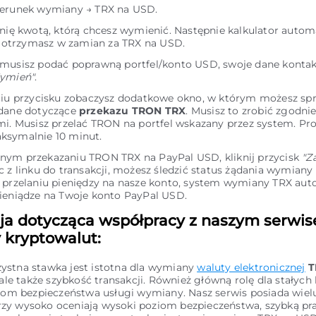
ierunek wymiany → TRX na USD.
inię kwotą, którą chcesz wymienić. Następnie kalkulator autom
le otrzymasz w zamian za TRX na USD.
 musisz podać poprawną portfel/konto USD, swoje dane kontak
ymień"
.
ciu przycisku zobaczysz dodatkowe okno, w którym możesz sp
 dane dotyczące
przekazu TRON TRX
. Musisz to zrobić zgodnie
mi. Musisz przelać TRON na portfel wskazany przez system. Pr
ksymalnie 10 minut.
nym przekazaniu TRON TRX na PayPal USD, kliknij przycisk
"Z
c z linku do transakcji, możesz śledzić status żądania wymian
 przelaniu pieniędzy na nasze konto, system wymiany TRX au
ieniądze na Twoje konto PayPal USD.
ja dotycząca współpracy z naszym serwi
kryptowalut:
zystna stawka jest istotna dla wymiany
waluty elektronicznej
T
 ale także szybkość transakcji. Również główną rolę dla stałych
om bezpieczeństwa usługi wymiany. Nasz serwis posiada wielu
órzy wysoko oceniają wysoki poziom bezpieczeństwa, szybką pr