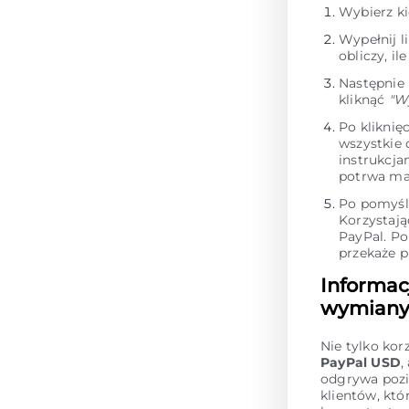
Wybierz k
Wypełnij l
obliczy, i
Następnie
kliknąć
"W
Po kliknię
wszystkie
instrukcja
potrwa ma
Po pomyśl
Korzystają
PayPal. Po
przekaże p
Informac
wymiany 
Nie tylko kor
PayPal USD
,
odgrywa pozi
klientów, kt