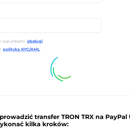
z warunkami
obsługi
.
z
polityką KYC/AML
.
prowadzić transfer TRON TRX na PayPal
ykonać kilka kroków: