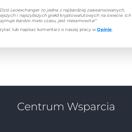
"Dziś Leoexchanger to jedna z najbardziej zaawansowanych,
ejszych i najszybszych giełd kryptowalutowych na świecie. Ic
ajmuje bardzo mało czasu, jest niesamowita!"
zytać lub napisać komentarz o naszej pracy w
Opinie
.
Centrum Wsparcia