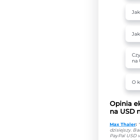
Jak
Jak
Czy
na
O k
Opinia e
na USD n
Max Thaler
:
dzisiejszy. 
PayPal USD w