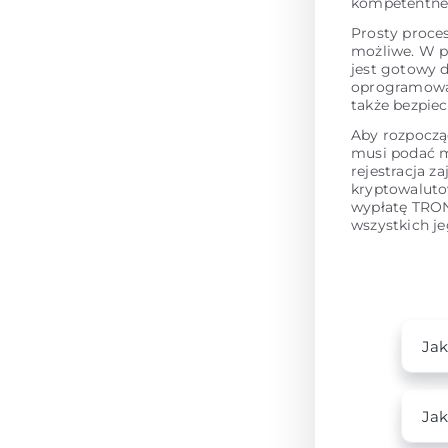
kompetentne
Prosty proce
możliwe. W p
jest gotowy 
oprogramowan
także bezpie
Aby rozpoczą
musi podać m
rejestracja z
kryptowaluto
wypłatę TRON 
wszystkich je
Jak
Jak