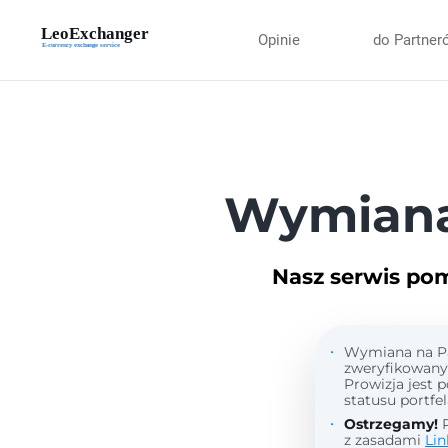
Opinie
do Partner
Wymiana
Nasz serwis po
Wymiana na Pay
zweryfikowany 
Prowizja jest 
statusu portfel
Ostrzegamy!
P
z zasadami
Lin