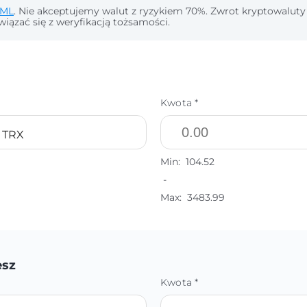
ML
. Nie akceptujemy walut z ryzykiem 70%. Zwrot kryptowaluty
wiązać się z weryfikacją tożsamości.
Kwota *
 TRX
Min:
104.52
-
Max:
3483.99
esz
Kwota *