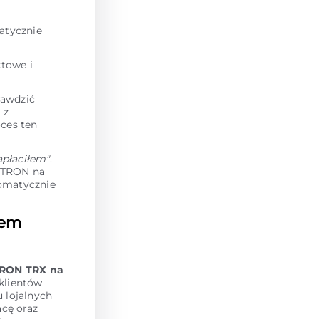
atycznie
towe i
rawdzić
 z
oces ten
apłaciłem"
.
y TRON na
tomatycznie
sem
RON TRX na
 klientów
 lojalnych
acę oraz