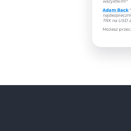
wszystkim!"
Adam Back
:
najbezpieczni
TRX na USD z
Możesz przec