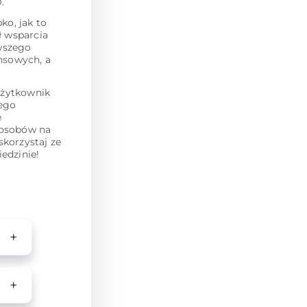
.
ko, jak to
ł wsparcia
owszego
nsowych, a
użytkownik
tego
e
posobów na
skorzystaj ze
edzinie!