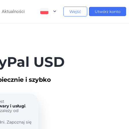
Aktualności
Wejść
Utwórz konto
yPal USD
ecznie i szybko
est
ary i usługi
.
zależy od
ni. Zapoznaj się