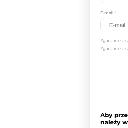
E-mail *
Zgadzam się 
Zgadzam się 
Aby prze
należy w