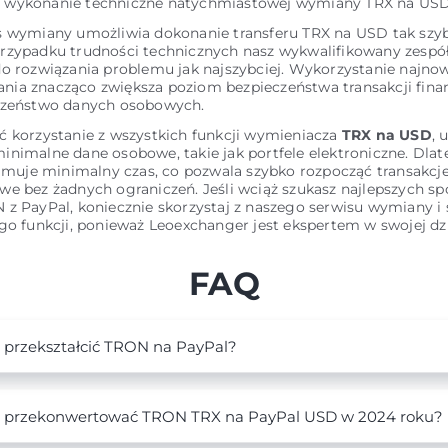
 wykonanie techniczne natychmiastowej wymiany TRX na USD
s wymiany umożliwia dokonanie transferu TRX na USD tak szyb
rzypadku trudności technicznych nasz wykwalifikowany zespó
do rozwiązania problemu jak najszybciej. Wykorzystanie najn
ia znacząco zwiększa poziom bezpieczeństwa transakcji fina
czeństwo danych osobowych.
ć korzystanie z wszystkich funkcji wymieniacza
TRX na USD
, 
inimalne dane osobowe, takie jak portfele elektroniczne. Dla
ajmuje minimalny czas, co pozwala szybko rozpocząć transakcj
we bez żadnych ograniczeń. Jeśli wciąż szukasz najlepszych s
z PayPal, koniecznie skorzystaj z naszego serwisu wymiany i 
go funkcji, ponieważ Leoexchanger jest ekspertem w swojej dzi
FAQ
 przekształcić TRON na PayPal?
 przekonwertować TRON TRX na PayPal USD w 2024 roku?