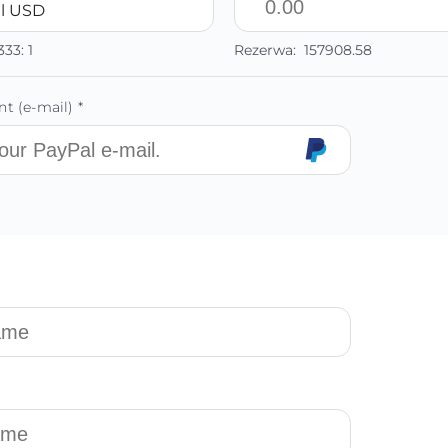
l USD
333:
1
Rezerwa:
157908.58
t (e-mail) *