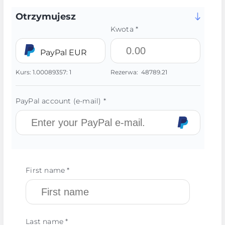
Otrzymujesz
Kwota *
PayPal EUR
Kurs:
1.00089357:
1
Rezerwa:
48789.21
PayPal account (e-mail) *
First name *
Last name *