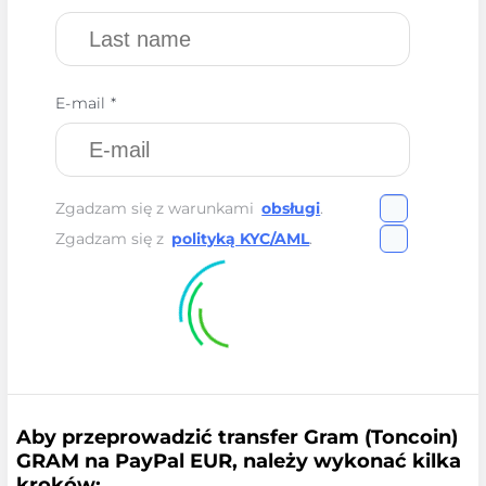
E-mail *
Zgadzam się z warunkami
obsługi
.
Zgadzam się z
polityką KYC/AML
.
Aby przeprowadzić transfer Gram (Toncoin)
GRAM na PayPal EUR, należy wykonać kilka
kroków: