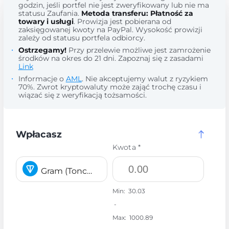
godzin, jeśli portfel nie jest zweryfikowany lub nie ma
statusu Zaufania.
Metoda transferu: Płatność za
towary i usługi
. Prowizja jest pobierana od
zaksięgowanej kwoty na PayPal. Wysokość prowizji
zależy od statusu portfela odbiorcy.
Ostrzegamy!
Przy przelewie możliwe jest zamrożenie
środków na okres do 21 dni. Zapoznaj się z zasadami
Link
Informacje o
AML
. Nie akceptujemy walut z ryzykiem
70%. Zwrot kryptowaluty może zająć trochę czasu i
wiązać się z weryfikacją tożsamości.
Wpłacasz
Kwota *
Gram (Toncoin) GRAM
Min:
30.03
-
Max:
1000.89