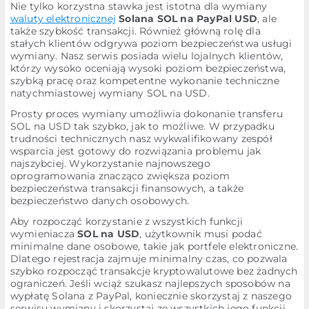
Nie tylko korzystna stawka jest istotna dla wymiany
waluty elektronicznej
Solana SOL na PayPal USD
, ale
także szybkość transakcji. Również główną rolę dla
stałych klientów odgrywa poziom bezpieczeństwa usługi
wymiany. Nasz serwis posiada wielu lojalnych klientów,
którzy wysoko oceniają wysoki poziom bezpieczeństwa,
szybką pracę oraz kompetentne wykonanie techniczne
natychmiastowej wymiany SOL na USD.
Prosty proces wymiany umożliwia dokonanie transferu
SOL na USD tak szybko, jak to możliwe. W przypadku
trudności technicznych nasz wykwalifikowany zespół
wsparcia jest gotowy do rozwiązania problemu jak
najszybciej. Wykorzystanie najnowszego
oprogramowania znacząco zwiększa poziom
bezpieczeństwa transakcji finansowych, a także
bezpieczeństwo danych osobowych.
Aby rozpocząć korzystanie z wszystkich funkcji
wymieniacza
SOL na USD
, użytkownik musi podać
minimalne dane osobowe, takie jak portfele elektroniczne.
Dlatego rejestracja zajmuje minimalny czas, co pozwala
szybko rozpocząć transakcje kryptowalutowe bez żadnych
ograniczeń. Jeśli wciąż szukasz najlepszych sposobów na
wypłatę Solana z PayPal, koniecznie skorzystaj z naszego
serwisu wymiany i skorzystaj ze wszystkich jego funkcji,