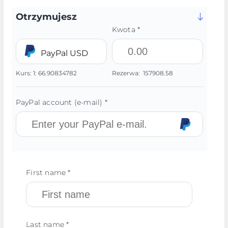
Otrzymujesz
Kwota *
PayPal USD
Kurs:
1:
66.90834782
Rezerwa:
157908.58
PayPal account (e-mail) *
First name *
Last name *