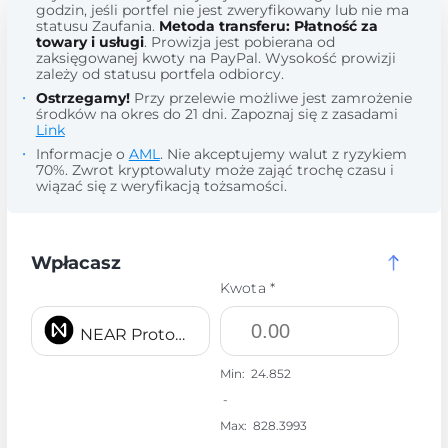
godzin, jeśli portfel nie jest zweryfikowany lub nie ma
statusu Zaufania.
Metoda transferu: Płatność za
towary i usługi
. Prowizja jest pobierana od
zaksięgowanej kwoty na PayPal. Wysokość prowizji
zależy od statusu portfela odbiorcy.
Ostrzegamy!
Przy przelewie możliwe jest zamrożenie
środków na okres do 21 dni. Zapoznaj się z zasadami
Link
Informacje o
AML
. Nie akceptujemy walut z ryzykiem
70%. Zwrot kryptowaluty może zająć trochę czasu i
wiązać się z weryfikacją tożsamości.
Wpłacasz
Kwota *
NEAR Protocol NEAR
Min:
24.852
-
Max:
828.3993