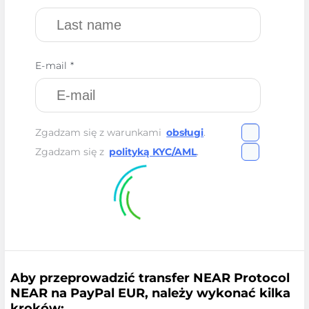
E-mail *
Zgadzam się z warunkami
obsługi
.
Zgadzam się z
polityką KYC/AML
.
Aby przeprowadzić transfer NEAR Protocol
NEAR na PayPal EUR, należy wykonać kilka
kroków: