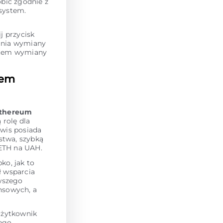
obić zgodnie z
system.
 przycisk
dania wymiany
ystem wymiany
sem
thereum
 rolę dla
wis posiada
stwa, szybką
ETH na UAH.
ko, jak to
ł wsparcia
owszego
nsowych, a
użytkownik
tego