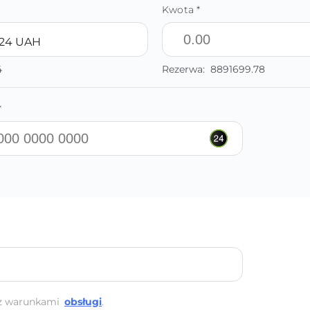
Kwota *
t24 UAH
4
Rezerwa:
8891699.78
*
z warunkami
obsługi
.