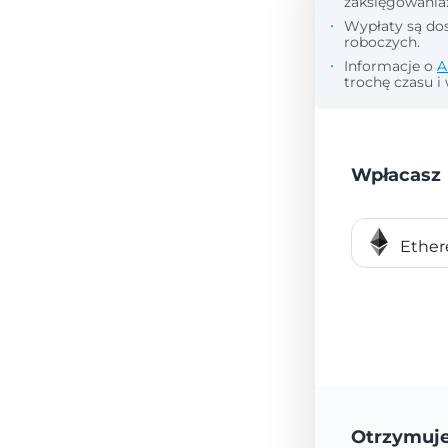
zaksięgowania
Wypłaty są dos
roboczych.
Informacje o
A
trochę czasu i 
Wpłacasz
Ethe
Otrzymuj