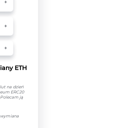
iany ETH
ut na dzień
ereum ERC20
 Polecam ją
h wymiana