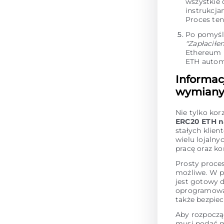
wszystkie
instrukcja
Proces te
Po pomyśl
"Zapłaciłe
Ethereum E
ETH automa
Informac
wymiany 
Nie tylko kor
ERC20 ETH n
stałych klie
wielu lojalny
pracę oraz k
Prosty proce
możliwe. W p
jest gotowy 
oprogramowan
także bezpie
Aby rozpoczą
musi podać m