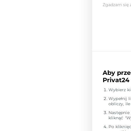
Zgadzam się 
Aby prze
Privat24
Wybierz k
Wypełnij l
obliczy, i
Następnie
kliknąć
"W
Po kliknię