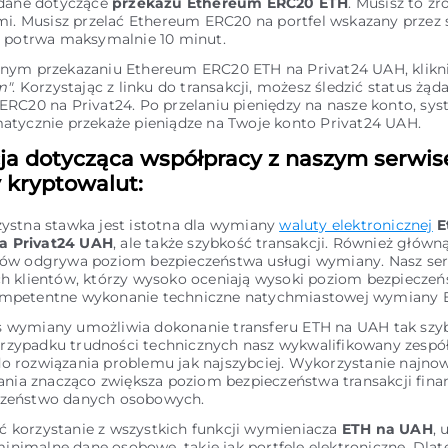
 dane dotyczące
przekazu Ethereum ERC20 ETH
. Musisz to zr
mi. Musisz przelać Ethereum ERC20 na portfel wskazany przez 
n potrwa maksymalnie 10 minut.
nym przekazaniu Ethereum ERC20 ETH na Privat24 UAH, kliknij
m"
. Korzystając z linku do transakcji, możesz śledzić status żą
RC20 na Privat24. Po przelaniu pieniędzy na nasze konto, s
tycznie przekaże pieniądze na Twoje konto Privat24 UAH.
ja dotycząca współpracy z naszym serwi
kryptowalut:
zystna stawka jest istotna dla wymiany
waluty elektronicznej
E
a Privat24 UAH
, ale także szybkość transakcji. Również główną
ntów odgrywa poziom bezpieczeństwa usługi wymiany. Nasz ser
ch klientów, którzy wysoko oceniają wysoki poziom bezpieczeń
ompetentne wykonanie techniczne natychmiastowej wymiany 
s wymiany umożliwia dokonanie transferu ETH na UAH tak szyb
rzypadku trudności technicznych nasz wykwalifikowany zespó
do rozwiązania problemu jak najszybciej. Wykorzystanie najn
ia znacząco zwiększa poziom bezpieczeństwa transakcji fina
czeństwo danych osobowych.
ć korzystanie z wszystkich funkcji wymieniacza
ETH na UAH
, 
inimalne dane osobowe, takie jak portfele elektroniczne. Dla