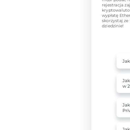
rejestracja z
kryptowaluto
wypłatę Ethe
skorzystaj ze
dziedzinie!
Jak
Jak
w 2
Jak
Pri
Jak