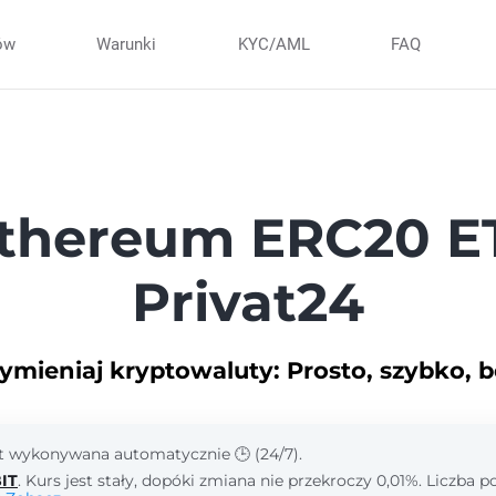
ów
Warunki
KYC/AML
FAQ
thereum ERC20 ET
Privat24
ymieniaj kryptowaluty: Prosto, szybko, b
st wykonywana automatycznie 🕒 (24/7).
IT
. Kurs jest stały, dopóki zmiana nie przekroczy 0,01%. Liczba 