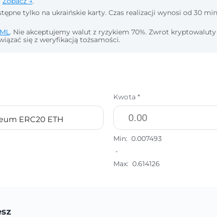
:
Zobacz →
.
tępne tylko na ukraińskie karty. Czas realizacji wynosi od 30 min
ML
. Nie akceptujemy walut z ryzykiem 70%. Zwrot kryptowaluty
wiązać się z weryfikacją tożsamości.
Kwota *
reum ERC20 ETH
Min:
0.007493
-
Max:
0.614126
esz