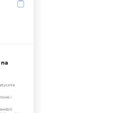
 na
atycznie
towe i
rawdzić