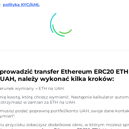
z
polityką KYC/AML
.
prowadzić transfer Ethereum ERC20 ETH
 UAH, należy wykonać kilka kroków:
ierunek wymiany → ETH na UAH.
inię kwotą, którą chcesz wymienić. Następnie kalkulator autom
le otrzymasz w zamian za ETH na UAH.
 musisz podać poprawną portfel/konto UAH, swoje dane kontak
ymień"
.
ciu przycisku zobaczysz dodatkowe okno, w którym możesz sp