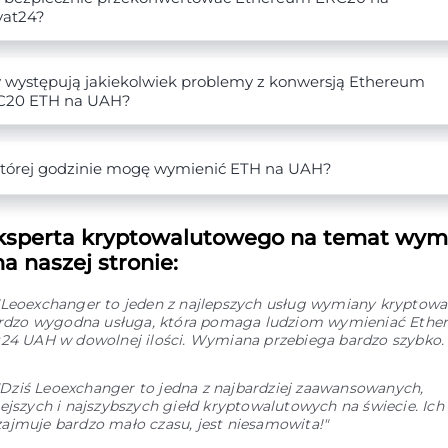
vat24?
 występują jakiekolwiek problemy z konwersją Ethereum
C20 ETH na UAH?
tórej godzinie mogę wymienić ETH na UAH?
ksperta kryptowalutowego na temat wym
a naszej stronie:
"Leoexchanger to jeden z najlepszych usług wymiany kryptowal
Bardzo wygodna usługa, która pomaga ludziom wymieniać Eth
t24 UAH w dowolnej ilości. Wymiana przebiega bardzo szybko.
"Dziś Leoexchanger to jedna z najbardziej zaawansowanych,
ejszych i najszybszych giełd kryptowalutowych na świecie. Ic
ajmuje bardzo mało czasu, jest niesamowita!"