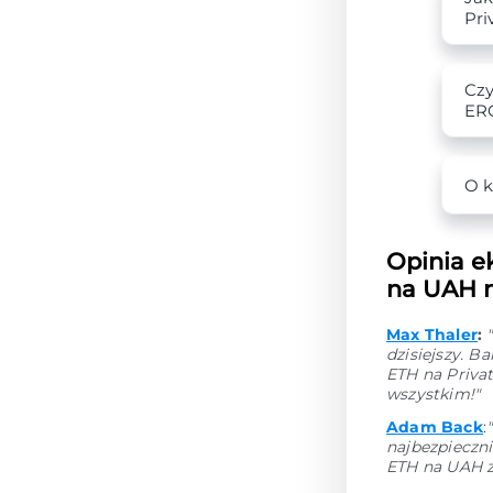
Pri
Czy
ER
O k
Opinia e
na UAH n
Max Thaler
:
dzisiejszy. 
ETH na Priva
wszystkim!"
Adam Back
:
najbezpieczni
ETH na UAH z