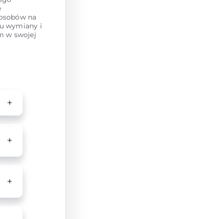
e
posobów na
su wymiany i
em w swojej