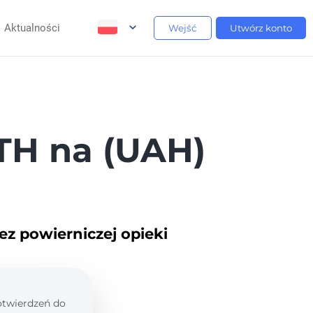
Aktualności
Wejść
Utwórz konto
H na (UAH)
ez powierniczej opieki
potwierdzeń do