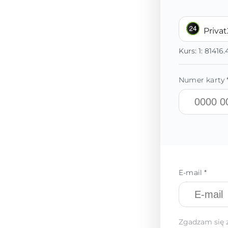
Priva
Kurs:
1:
81416.
Numer karty 
E-mail *
Zgadzam się 