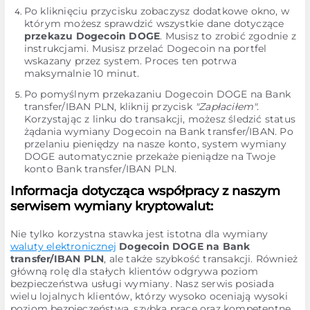
Po kliknięciu przycisku zobaczysz dodatkowe okno, w
którym możesz sprawdzić wszystkie dane dotyczące
przekazu Dogecoin DOGE
. Musisz to zrobić zgodnie z
instrukcjami. Musisz przelać Dogecoin na portfel
wskazany przez system. Proces ten potrwa
maksymalnie 10 minut.
Po pomyślnym przekazaniu Dogecoin DOGE na Bank
transfer/IBAN PLN, kliknij przycisk
"Zapłaciłem"
.
Korzystając z linku do transakcji, możesz śledzić status
żądania wymiany Dogecoin na Bank transfer/IBAN. Po
przelaniu pieniędzy na nasze konto, system wymiany
DOGE automatycznie przekaże pieniądze na Twoje
konto Bank transfer/IBAN PLN.
Informacja dotycząca współpracy z naszym
serwisem wymiany kryptowalut:
Nie tylko korzystna stawka jest istotna dla wymiany
waluty elektronicznej
Dogecoin DOGE na Bank
transfer/IBAN PLN
, ale także szybkość transakcji. Również
główną rolę dla stałych klientów odgrywa poziom
bezpieczeństwa usługi wymiany. Nasz serwis posiada
wielu lojalnych klientów, którzy wysoko oceniają wysoki
poziom bezpieczeństwa, szybką pracę oraz kompetentne