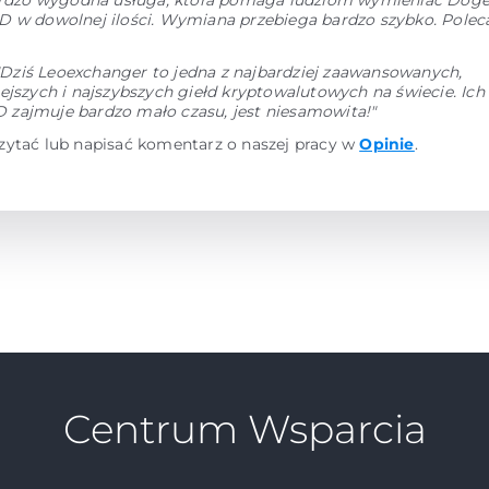
Bardzo wygodna usługa, która pomaga ludziom wymieniać Do
D w dowolnej ilości. Wymiana przebiega bardzo szybko. Polec
"Dziś Leoexchanger to jedna z najbardziej zaawansowanych,
ejszych i najszybszych giełd kryptowalutowych na świecie. Ic
zajmuje bardzo mało czasu, jest niesamowita!"
zytać lub napisać komentarz o naszej pracy w
Opinie
.
Centrum Wsparcia