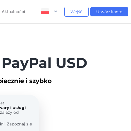
Aktualności
Wejść
Utwórz konto
PayPal USD
ecznie i szybko
est
ary i usługi
.
zależy od
ni. Zapoznaj się