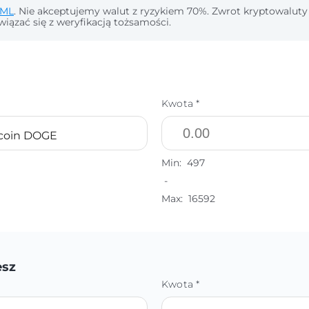
ML
. Nie akceptujemy walut z ryzykiem 70%. Zwrot kryptowaluty
wiązać się z weryfikacją tożsamości.
Kwota *
coin DOGE
Min:
497
-
Max:
16592
esz
Kwota *