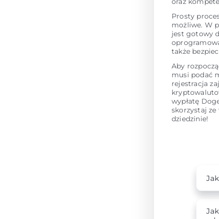
oraz kompet
Prosty proce
możliwe. W p
jest gotowy 
oprogramowan
także bezpie
Aby rozpoczą
musi podać m
rejestracja z
kryptowaluto
wypłatę Doge
skorzystaj ze
dziedzinie!
Jak
Jak