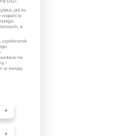
 na USD.
ybko, jak to
ł wsparcia
owszego
nsowych, a
, użytkownik
tego
e
posobów na
y i
em w swojej