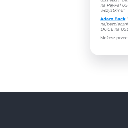
dzisiejszy. 
na PayPal US
wszystkim!"
Adam Back
:
najbezpieczni
DOGE na USD 
Możesz przec