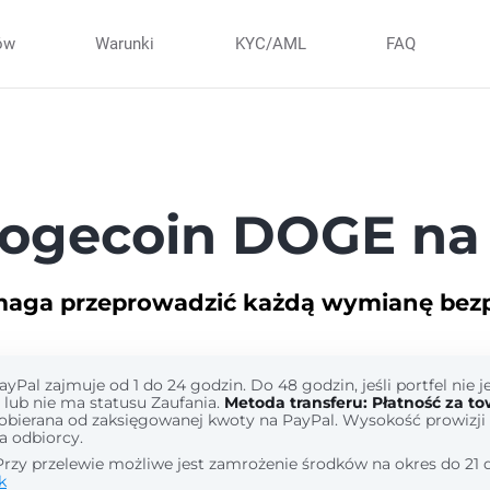
ów
Warunki
KYC/AML
FAQ
ogecoin DOGE na 
maga przeprowadzić każdą wymianę bezpi
Pal zajmuje od 1 do 24 godzin. Do 48 godzin, jeśli portfel nie j
lub nie ma statusu Zaufania.
Metoda transferu: Płatność za tow
pobierana od zaksięgowanej kwoty na PayPal. Wysokość prowizji 
a odbiorcy.
rzy przelewie możliwe jest zamrożenie środków na okres do 21 d
k