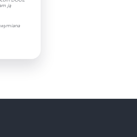
gecoin DOGE
am ją
h wymiana