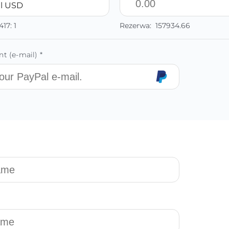
l USD
417:
1
Rezerwa:
157934.66
t (e-mail) *