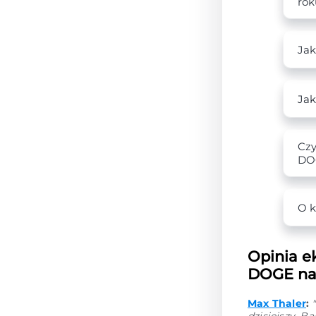
rok
Jak
Jak
Czy
DO
O k
Opinia e
DOGE na 
Max Thaler
: