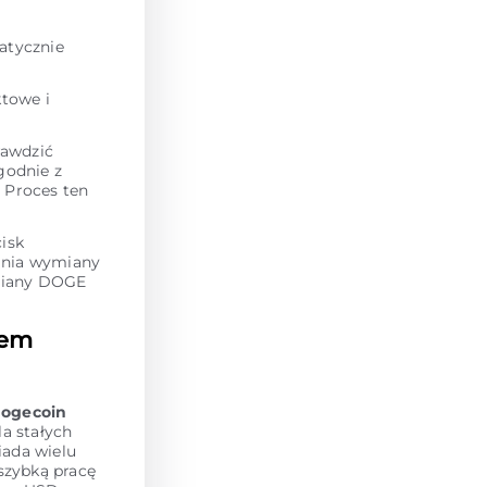
atycznie
towe i
rawdzić
zgodnie z
. Proces ten
isk
dania wymiany
ymiany DOGE
sem
ogecoin
la stałych
iada wielu
szybką pracę