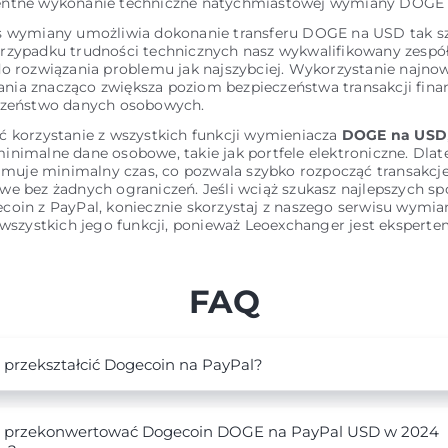
entne wykonanie techniczne natychmiastowej wymiany DOGE
s wymiany umożliwia dokonanie transferu DOGE na USD tak sz
rzypadku trudności technicznych nasz wykwalifikowany zespó
do rozwiązania problemu jak najszybciej. Wykorzystanie najn
ia znacząco zwiększa poziom bezpieczeństwa transakcji fina
czeństwo danych osobowych.
ć korzystanie z wszystkich funkcji wymieniacza
DOGE na USD
inimalne dane osobowe, takie jak portfele elektroniczne. Dla
ajmuje minimalny czas, co pozwala szybko rozpocząć transakcj
we bez żadnych ograniczeń. Jeśli wciąż szukasz najlepszych s
coin z PayPal, koniecznie skorzystaj z naszego serwisu wymian
 wszystkich jego funkcji, ponieważ Leoexchanger jest ekspert
FAQ
 przekształcić Dogecoin na PayPal?
 przekonwertować Dogecoin DOGE na PayPal USD w 2024