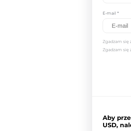
E-mail *
Zgadzam się 
Zgadzam się 
Aby prze
USD, nal