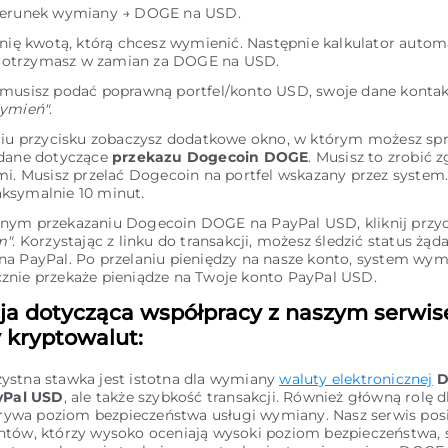
ierunek wymiany → DOGE na USD.
inię kwotą, którą chcesz wymienić. Następnie kalkulator autom
le otrzymasz w zamian za DOGE na USD.
 musisz podać poprawną portfel/konto USD, swoje dane kontak
ymień"
.
ciu przycisku zobaczysz dodatkowe okno, w którym możesz sp
 dane dotyczące
przekazu Dogecoin DOGE
. Musisz to zrobić 
mi. Musisz przelać Dogecoin na portfel wskazany przez system
ksymalnie 10 minut.
nym przekazaniu Dogecoin DOGE na PayPal USD, kliknij przyc
m"
. Korzystając z linku do transakcji, możesz śledzić status żą
na PayPal. Po przelaniu pieniędzy na nasze konto, system w
nie przekaże pieniądze na Twoje konto PayPal USD.
ja dotycząca współpracy z naszym serwi
kryptowalut:
zystna stawka jest istotna dla wymiany
waluty elektronicznej
D
yPal USD
, ale także szybkość transakcji. Również główną rolę d
rywa poziom bezpieczeństwa usługi wymiany. Nasz serwis pos
entów, którzy wysoko oceniają wysoki poziom bezpieczeństwa, 