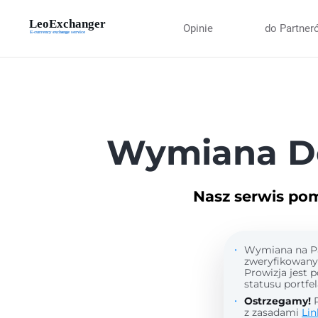
Opinie
do Partner
Wymiana D
Nasz serwis po
Wymiana na Pay
zweryfikowany 
Prowizja jest 
statusu portfel
Ostrzegamy!
P
z zasadami
Lin