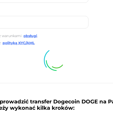
z warunkami
obsługi
.
z
polityką KYC/AML
.
prowadzić transfer Dogecoin DOGE na P
eży wykonać kilka kroków: