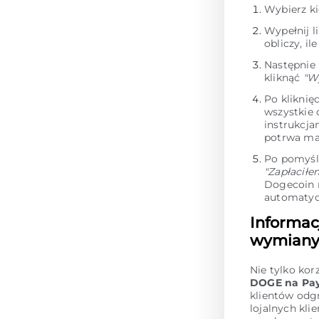
Wybierz k
Wypełnij l
obliczy, i
Następnie
kliknąć
"W
Po kliknię
wszystkie
instrukcja
potrwa ma
Po pomyśl
"Zapłaciłe
Dogecoin 
automatycz
Informac
wymiany 
Nie tylko kor
DOGE na Pa
klientów odg
lojalnych kli