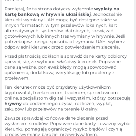
Pamiętaj, że ta strona dotyczy wyłącznie
wypłaty na
kartę bankową w hrywnie ukraińskiej
. Jednocześnie
kierunki wymiany UAH mogą być dostępne także w
innych formatach, w tym przelewów lokalnych, kart
alternatywnych, systemów płatniczych, rozwiązań
gotówkowych lub innych tras wymiany w hrywnie. Jeśli
potrzebujesz innego sposobu otrzymania UAH, wybierz
odpowiedni kierunek przed potwierdzeniem zlecenia.
Przed płatnością dokładnie sprawdź dane karty odbiorcy i
upewnij się, że wybrano właściwy kierunek. Poprawne
dane są ważne, ponieważ błędy mogą spowodować
opóźnienia, dodatkową weryfikację lub problemy z
przelewem.
Ten kierunek może być przydatny użytkownikom
kryptowalut, freelancerom, traderom, sprzedawcom
online, specjalistom digital i wszystkim, którzy potrzebują
hrywny
do codziennego użycia, rozliczeń, wypłat,
zakupów lub przelewów na terenie Ukrainy.
Zawsze sprawdzaj końcowe dane zlecenia przed
wysłaniem środków. Poprawne dane karty i uważny wybór
kierunku pomagają ograniczyć ryzyko błędów i czynią
proces wymiany bardziej przewidywalnym.