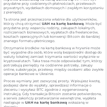
przydatne przy codziennych płatnościach, przelewach
prywatnych, wydatkach domowych i zwykłym korzystaniu
z pieniędzy.
Ta strona jest przeznaczona właśnie dla użytkowników,
którzy chcą otrzymać
UAH na kartę bankową
. Może być
przydatna przy wsparciu rodziny, zakupach lokalnych,
rozliczeniach biznesowych, wypłatach dla freelancerów,
kosztach operacyjnych lub konwersji Bitcoin do bardziej
znanego formatu płatniczego.
Otrzymanie środków na kartę bankową w hrywnie może
być wygodne dla osób, które wolą bezpośredni dostęp do
waluty lokalnej zamiast trzymania wartości wyłącznie w
kryptowalutach. Taka trasa może odpowiadać tym, którzy
potrzebują pieniędzy na codzienne potrzeby, zakupy
online, subskrypcje, przelewy między osobami albo zwykłe
operacje bankowe w Ukrainie.
Proces wymiany jest zazwyczaj prosty. Wpisujesz kwotę,
podajesz dane do wypłaty, sprawdzasz informacje o
zleceniu i wysyłasz BTC zgodnie z wygenerowaną
instrukcją. Gdy transakcja Bitcoin zostanie potwierdzona,
a serwis zakończy przetwarzanie wewnętrzne, wypłata
następuje w
UAH na kartę bankową
wskazaną w
zleceniu.