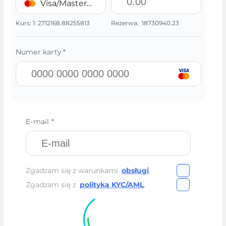
Visa/MasterCard 💳 UAH
Kurs:
1:
2712168.88255813
Rezerwa:
18730940.23
Numer karty *
E-mail *
Zgadzam się z warunkami
obsługi
.
Zgadzam się z
polityką KYC/AML
.