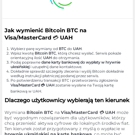
Jak wymienić Bitcoin BTC na
Visa/MasterCard 💳 UAH
Wybierz parę wymiany od
BTC
do
UAH
.
Wpisz kwotę
Bitcoin BTC
, którą chcesz wysłać. Serwis pokaże
orientacyjną ilość
UAH
do otrzymania.
Podaj poprawne
dane karty bankowej do wypłaty w hrywnie
ukraińskiej
i uzupełnij dane kontaktowe.
Dokładnie sprawdź szczegóły zlecenia i wyślij Bitcoin dokładnie
według instrukcji płatniczej podanej przez serwis.
Po potwierdzeniu transakcji BTC i przetworzeniu zgłoszenia
Visa/MasterCard 💳 UAH
zostanie wysłane na Twoją kartę
bankową w UAH.
Dlaczego użytkownicy wybierają ten kierunek
Wymiana
Bitcoin BTC
na
Visa/MasterCard 💳 UAH
może
być wygodnym rozwiązaniem dla użytkowników, którzy
chcą przenieść aktywa cyfrowe do lokalnych środków fiat.
Ten kierunek został przygotowany z myślą o wypłacie w
hrywnie ukraińskiej na kartę bankową
, co może być