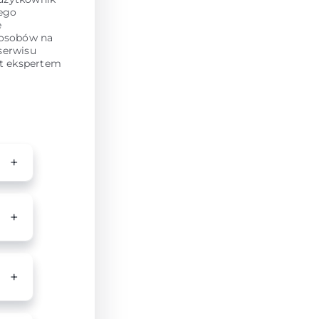
tego
e
posobów na
serwisu
st ekspertem