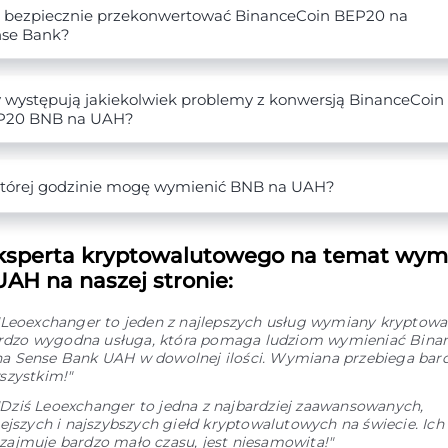
 bezpiecznie przekonwertować BinanceCoin BEP20 na
nse Bank?
 występują jakiekolwiek problemy z konwersją BinanceCoin
P20 BNB na UAH?
tórej godzinie mogę wymienić BNB na UAH?
ksperta kryptowalutowego na temat wym
AH na naszej stronie:
"Leoexchanger to jeden z najlepszych usług wymiany kryptowal
Bardzo wygodna usługa, która pomaga ludziom wymieniać Bina
 Sense Bank UAH w dowolnej ilości. Wymiana przebiega bard
szystkim!"
"Dziś Leoexchanger to jedna z najbardziej zaawansowanych,
ejszych i najszybszych giełd kryptowalutowych na świecie. Ic
ajmuje bardzo mało czasu, jest niesamowita!"