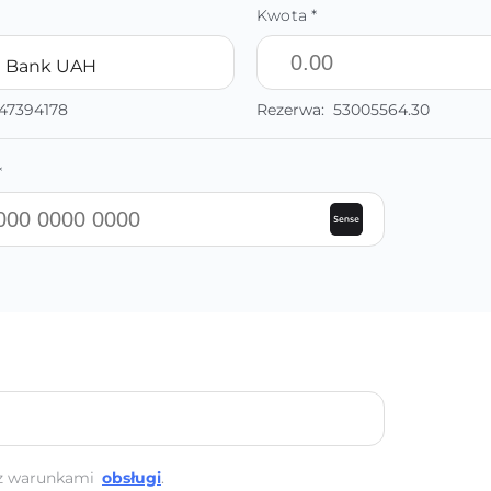
Kwota *
e Bank UAH
.47394178
Rezerwa:
53005564.30
*
z warunkami
obsługi
.