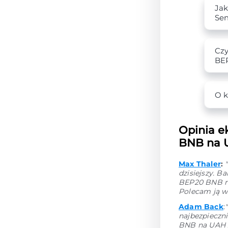
Jak
Se
Czy
BE
O k
Opinia e
BNB na U
Max Thaler
:
dzisiejszy. 
BEP20 BNB na
Polecam ją w
Adam Back
:
najbezpieczni
BNB na UAH z