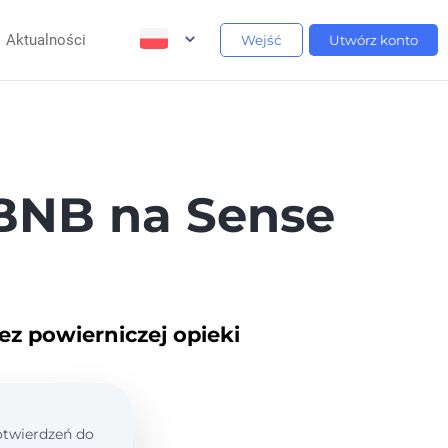
Aktualności
Wejść
Utwórz konto
BNB na Sense
ez powierniczej opieki
potwierdzeń do