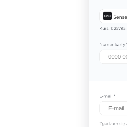
Sens
Kurs:
1:
25795
Numer karty 
E-mail *
Zgadzam się 