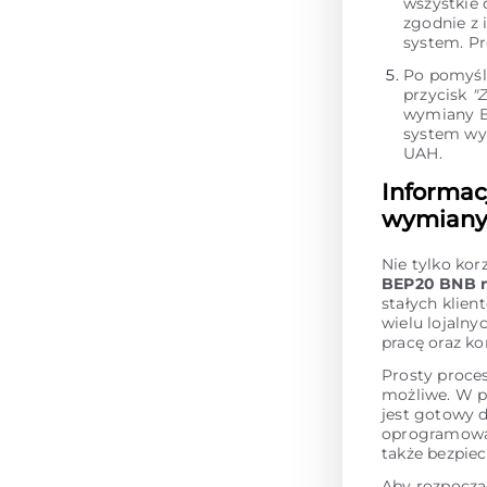
wszystkie
zgodnie z 
system. P
Po pomyśl
przycisk
"
wymiany Bi
system wy
UAH.
Informac
wymiany 
Nie tylko kor
BEP20 BNB 
stałych klie
wielu lojalny
pracę oraz k
Prosty proce
możliwe. W p
jest gotowy 
oprogramowan
także bezpie
Aby rozpoczą