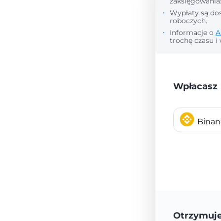
zaksięgowania
Wypłaty są dos
roboczych.
Informacje o
A
trochę czasu i 
Wpłacasz
Bina
Otrzymuj