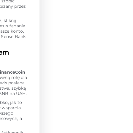
o zrobić
kazany przez
kliknij
tatus żądania
asze konto,
 Sense Bank
sem
inanceCoin
ówną rolę dla
wis posiada
stwa, szybką
 BNB na UAH.
ko, jak to
ł wsparcia
owszego
nsowych, a
 użytkownik