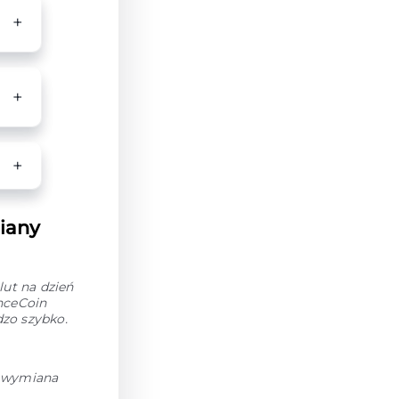
iany
ut na dzień
nceCoin
zo szybko.
h wymiana