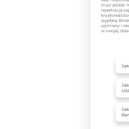
musi podać m
rejestracja z
kryptowaluto
wypłatę Bina
wymiany i sko
w swojej dzie
Jak
Jak
UA
Jak
Ba