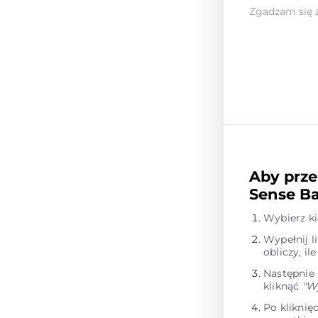
Zgadzam się 
Aby prze
Sense Ba
Wybierz k
Wypełnij l
obliczy, i
Następnie
kliknąć
"W
Po kliknię