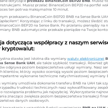
 dane dotyczące
przekazu BinanceCoin BEP20 BNB
. Musisz t
instrukcjami. Musisz przelać BinanceCoin BEP20 na portfel ws
roces ten potrwa maksymalnie 10 minut.
nym przekazaniu BinanceCoin BEP20 BNB na Sense Bank UAH, 
Zapłaciłem"
. Korzystając z linku do transakcji, możesz śledzić s
nanceCoin BEP20 na Sense Bank. Po przelaniu pieniędzy na n
miany BNB automatycznie przekaże pieniądze na Twoje konto
ja dotycząca współpracy z naszym serwi
kryptowalut:
zystna stawka jest istotna dla wymiany
waluty elektronicznej
B
na Sense Bank UAH
, ale także szybkość transakcji. Również gł
ntów odgrywa poziom bezpieczeństwa usługi wymiany. Nasz ser
ch klientów, którzy wysoko oceniają wysoki poziom bezpieczeń
ompetentne wykonanie techniczne natychmiastowej wymiany
s wymiany umożliwia dokonanie transferu BNB na UAH tak szyb
rzypadku trudności technicznych nasz wykwalifikowany zespó
do rozwiązania problemu jak najszybciej. Wykorzystanie najn
ia znacząco zwiększa poziom bezpieczeństwa transakcji fina
czeństwo danych osobowych.
ć korzystanie z wszystkich funkcji wymieniacza
BNB na UAH
,