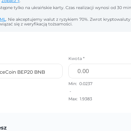
:
Zobacz →
.
tępne tylko na ukraińskie karty. Czas realizacji wynosi od 30 min
ML
. Nie akceptujemy walut z ryzykiem 70%. Zwrot kryptowaluty
wiązać się z weryfikacją tożsamości.
Kwota *
nceCoin BEP20 BNB
Min:
0.0237
-
Max:
1.9383
esz