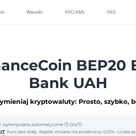
ów
Warunki
KYC/AML
FAQ
anceCoin BEP20 
Bank UAH
ymieniaj kryptowaluty: Prosto, szybko, b
st wykonywana automatycznie 🕒 (24/7).
IT
. Kurs jest stały, dopóki zmiana nie przekroczy 0,01%. Liczba 