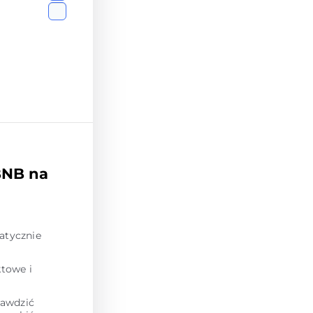
BNB na
atycznie
towe i
rawdzić