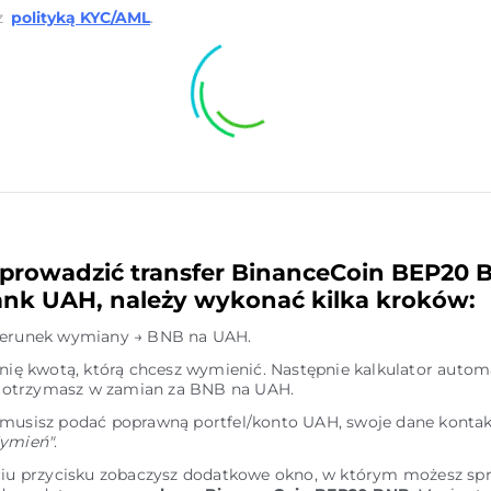
z
polityką KYC/AML
.
prowadzić transfer BinanceCoin BEP20 
nk UAH, należy wykonać kilka kroków:
ierunek wymiany → BNB na UAH.
inię kwotą, którą chcesz wymienić. Następnie kalkulator autom
le otrzymasz w zamian za BNB na UAH.
 musisz podać poprawną portfel/konto UAH, swoje dane kontak
ymień"
.
ciu przycisku zobaczysz dodatkowe okno, w którym możesz sp