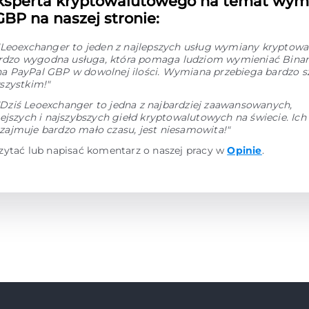
ksperta kryptowalutowego na temat wym
BP na naszej stronie:
"Leoexchanger to jeden z najlepszych usług wymiany kryptowal
Bardzo wygodna usługa, która pomaga ludziom wymieniać Bina
 PayPal GBP w dowolnej ilości. Wymiana przebiega bardzo s
szystkim!"
"Dziś Leoexchanger to jedna z najbardziej zaawansowanych,
ejszych i najszybszych giełd kryptowalutowych na świecie. Ic
ajmuje bardzo mało czasu, jest niesamowita!"
zytać lub napisać komentarz o naszej pracy w
Opinie
.