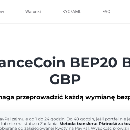
ów
Warunki
KYC/AML
FAQ
anceCoin BEP20 B
GBP
maga przeprowadzić każdą wymianę bezpi
Pal zajmuje od 1 do 24 godzin. Do 48 godzin, jeśli portfel nie j
lub nie ma statusu Zaufania.
Metoda transferu: Płatność za tow
pobierana od zaksięgowanej kwoty na PayPal. Wysokość prowizji 