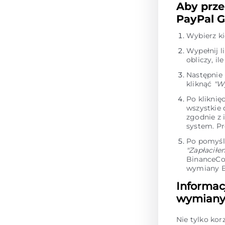
Aby prze
PayPal G
Wybierz k
Wypełnij l
obliczy, i
Następnie
kliknąć
"W
Po kliknię
wszystkie
zgodnie z 
system. P
Po pomyśl
"Zapłaciłe
BinanceCoi
wymiany B
Informac
wymiany 
Nie tylko kor