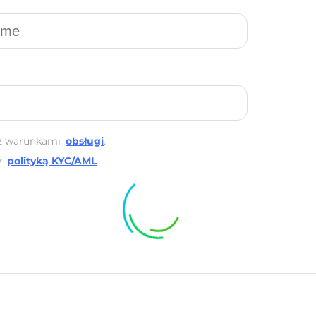
z warunkami
obsługi
.
z
polityką KYC/AML
.