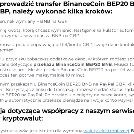
prowadzić transfer BinanceCoin BEP20 
BP, należy wykonać kilka kroków:
ierunek wymiany → BNB na GBP.
inię kwotą, którą chcesz wymienić. Następnie kalkulator autom
le otrzymasz w zamian za BNB na GBP.
 musisz podać poprawną portfel/konto GBP, swoje dane kontak
ymień"
.
ciu przycisku zobaczysz dodatkowe okno, w którym możesz sp
 dane dotyczące
przekazu BinanceCoin BEP20 BNB
. Musisz t
instrukcjami. Musisz przelać BinanceCoin BEP20 na portfel ws
roces ten potrwa maksymalnie 10 minut.
nym przekazaniu BinanceCoin BEP20 BNB na PayPal GBP, klikn
m"
. Korzystając z linku do transakcji, możesz śledzić status żą
n BEP20 na PayPal. Po przelaniu pieniędzy na nasze konto, s
NB automatycznie przekaże pieniądze na Twoje konto PayPal
ja dotycząca współpracy z naszym serwi
kryptowalut:
zystna stawka jest istotna dla wymiany
waluty elektronicznej
B