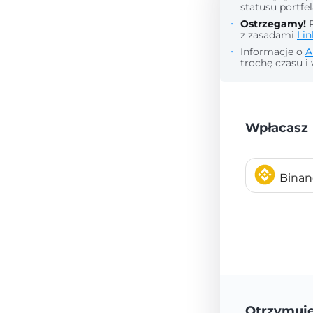
statusu portfel
Ostrzegamy!
P
z zasadami
Lin
Informacje o
A
trochę czasu i 
Wpłacasz
Bina
Otrzymuj