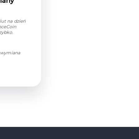
iany
ut na dzień
nceCoin
zybko.
h wymiana