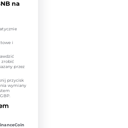
BNB na
atycznie
towe i
rawdzić
o zrobić
kazany przez
ij przycisk
dania wymiany
ystem
 GBP.
sem
inanceCoin