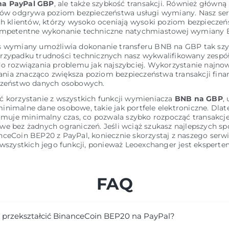
a PayPal GBP
, ale także szybkość transakcji. Również główną 
ntów odgrywa poziom bezpieczeństwa usługi wymiany. Nasz ser
ch klientów, którzy wysoko oceniają wysoki poziom bezpieczeń
ompetentne wykonanie techniczne natychmiastowej wymiany
s wymiany umożliwia dokonanie transferu BNB na GBP tak szyb
rzypadku trudności technicznych nasz wykwalifikowany zespó
do rozwiązania problemu jak najszybciej. Wykorzystanie najn
ia znacząco zwiększa poziom bezpieczeństwa transakcji fina
czeństwo danych osobowych.
ć korzystanie z wszystkich funkcji wymieniacza
BNB na GBP
,
inimalne dane osobowe, takie jak portfele elektroniczne. Dla
ajmuje minimalny czas, co pozwala szybko rozpocząć transakcj
we bez żadnych ograniczeń. Jeśli wciąż szukasz najlepszych s
nceCoin BEP20 z PayPal, koniecznie skorzystaj z naszego serw
 wszystkich jego funkcji, ponieważ Leoexchanger jest ekspert
FAQ
 przekształcić BinanceCoin BEP20 na PayPal?