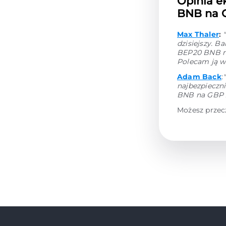
Opinia e
BNB na G
Max Thaler
:
dzisiejszy. 
BEP20 BNB na
Polecam ją w
Adam Back
:
najbezpieczni
BNB na GBP z
Możesz przec