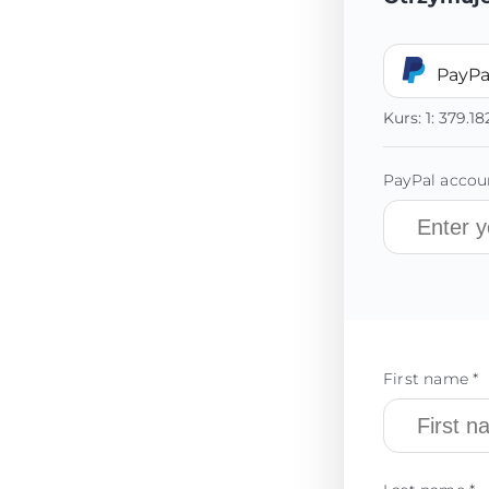
PayPa
Kurs:
1:
379.1
PayPal accoun
First name *