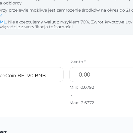
a odbiorcy.
rzy przelewie możliwe jest zamrożenie środków na okres do 21 d
k
ML
. Nie akceptujemy walut z ryzykiem 70%. Zwrot kryptowaluty
wiązać się z weryfikacją tożsamości.
Kwota *
nceCoin BEP20 BNB
Min:
0.0792
-
Max:
2.6372
esz