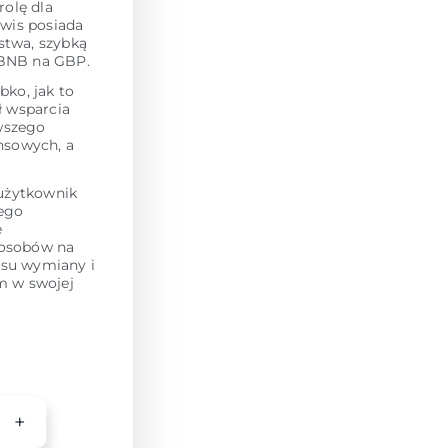
rolę dla
wis posiada
stwa, szybką
 BNB na GBP.
ko, jak to
ł wsparcia
owszego
nsowych, a
 użytkownik
tego
e
posobów na
isu wymiany i
em w swojej