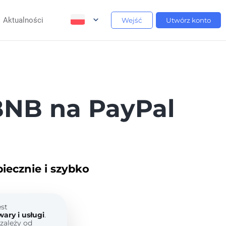
Aktualności
Wejść
Utwórz konto
NB na PayPal
ecznie i szybko
est
ary i usługi
.
zależy od