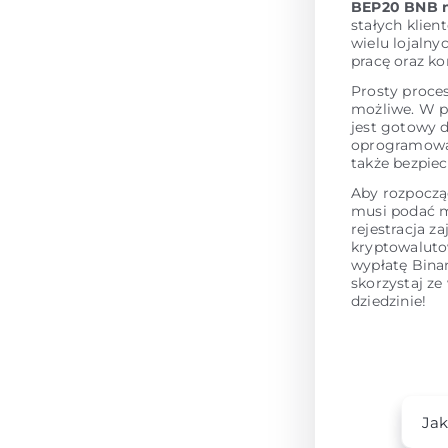
BEP20 BNB n
stałych klie
wielu lojalny
pracę oraz k
Prosty proce
możliwe. W p
jest gotowy 
oprogramowan
także bezpie
Aby rozpoczą
musi podać m
rejestracja z
kryptowaluto
wypłatę Bina
skorzystaj ze
dziedzinie!
Jak