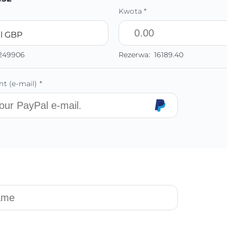
Kwota *
l GBP
8249906
Rezerwa:
16189.40
t (e-mail) *