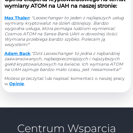
wymiany ATOM na UAH na naszej stronie:
Max Thaler
:
"Leoexchanger to jeden z najlepszych usług
wymiany kryptowalut na dzień dzisiejszy. Bardzo
wygodna usługa, która pomaga ludziom wymieniać
Cosmos ATOM na Sense Bank UAH w dowolnej ilości.
Wymiana przebiega bardzo szybko. Polecam ją
wszystkim!"
Adam Back
:
"Dziś Leoexchanger to jedna z najbardziej
zaawansowanych, najbezpieczniejszych i najszybszych
giełd kryptowalutowych na świecie. Ich wymiana ATOM
na UAH zajmuje bardzo mało czasu, jest niesamowita!"
Możesz przeczytać lub napisać komentarz o naszej pracy
w
Opinie
.
Centrum Wsparcia