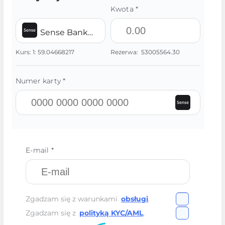
Kwota *
Sense Bank UAH
Kurs:
1:
59.04668217
Rezerwa:
53005564.30
Numer karty *
E-mail *
Zgadzam się z warunkami
obsługi
.
Zgadzam się z
polityką KYC/AML
.