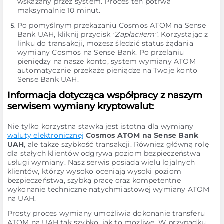
wskazany przez system. Proces ten potrwa
maksymalnie 10 minut.
Po pomyślnym przekazaniu Cosmos ATOM na Sense
Bank UAH, kliknij przycisk
"Zapłaciłem"
. Korzystając z
linku do transakcji, możesz śledzić status żądania
wymiany Cosmos na Sense Bank. Po przelaniu
pieniędzy na nasze konto, system wymiany ATOM
automatycznie przekaże pieniądze na Twoje konto
Sense Bank UAH.
Informacja dotycząca współpracy z naszym
serwisem wymiany kryptowalut:
Nie tylko korzystna stawka jest istotna dla wymiany
waluty elektronicznej
Cosmos ATOM na Sense Bank
UAH
, ale także szybkość transakcji. Również główną rolę
dla stałych klientów odgrywa poziom bezpieczeństwa
usługi wymiany. Nasz serwis posiada wielu lojalnych
klientów, którzy wysoko oceniają wysoki poziom
bezpieczeństwa, szybką pracę oraz kompetentne
wykonanie techniczne natychmiastowej wymiany ATOM
na UAH.
Prosty proces wymiany umożliwia dokonanie transferu
ATOM na UAH tak szybko, jak to możliwe. W przypadku