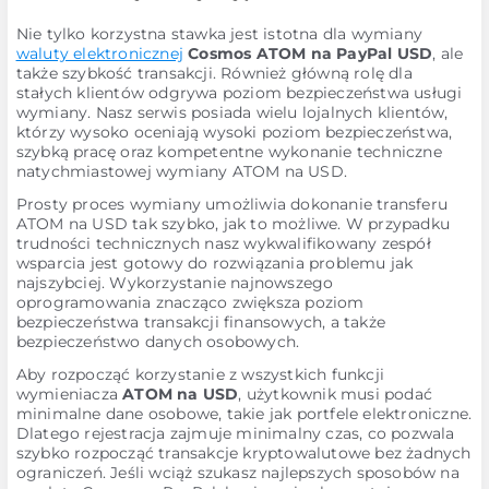
Nie tylko korzystna stawka jest istotna dla wymiany
waluty elektronicznej
Cosmos ATOM na PayPal USD
, ale
także szybkość transakcji. Również główną rolę dla
stałych klientów odgrywa poziom bezpieczeństwa usługi
wymiany. Nasz serwis posiada wielu lojalnych klientów,
którzy wysoko oceniają wysoki poziom bezpieczeństwa,
szybką pracę oraz kompetentne wykonanie techniczne
natychmiastowej wymiany ATOM na USD.
Prosty proces wymiany umożliwia dokonanie transferu
ATOM na USD tak szybko, jak to możliwe. W przypadku
trudności technicznych nasz wykwalifikowany zespół
wsparcia jest gotowy do rozwiązania problemu jak
najszybciej. Wykorzystanie najnowszego
oprogramowania znacząco zwiększa poziom
bezpieczeństwa transakcji finansowych, a także
bezpieczeństwo danych osobowych.
Aby rozpocząć korzystanie z wszystkich funkcji
wymieniacza
ATOM na USD
, użytkownik musi podać
minimalne dane osobowe, takie jak portfele elektroniczne.
Dlatego rejestracja zajmuje minimalny czas, co pozwala
szybko rozpocząć transakcje kryptowalutowe bez żadnych
ograniczeń. Jeśli wciąż szukasz najlepszych sposobów na