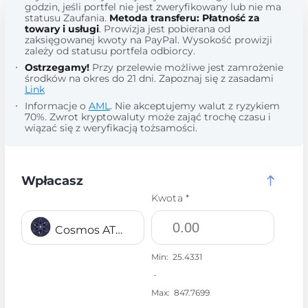
godzin, jeśli portfel nie jest zweryfikowany lub nie ma
statusu Zaufania.
Metoda transferu: Płatność za
towary i usługi
. Prowizja jest pobierana od
zaksięgowanej kwoty na PayPal. Wysokość prowizji
zależy od statusu portfela odbiorcy.
Ostrzegamy!
Przy przelewie możliwe jest zamrożenie
środków na okres do 21 dni. Zapoznaj się z zasadami
Link
Informacje o
AML
. Nie akceptujemy walut z ryzykiem
70%. Zwrot kryptowaluty może zająć trochę czasu i
wiązać się z weryfikacją tożsamości.
Wpłacasz
Kwota *
Cosmos ATOM
Min:
25.4331
-
Max:
847.7699