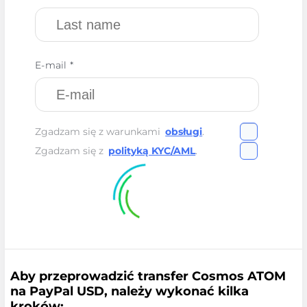
E-mail *
Zgadzam się z warunkami
obsługi
.
Zgadzam się z
polityką KYC/AML
.
Aby przeprowadzić transfer Cosmos ATOM
na PayPal USD, należy wykonać kilka
kroków: