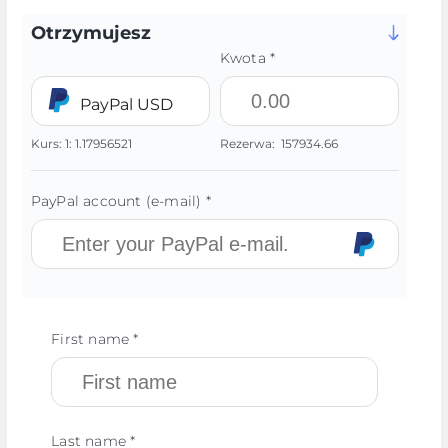
Otrzymujesz
Kwota *
PayPal USD
Kurs:
1:
1.17956521
Rezerwa:
157934.66
PayPal account (e-mail) *
First name *
Last name *