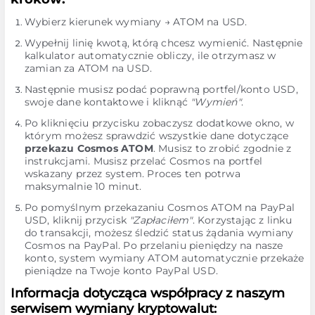
Wybierz kierunek wymiany → ATOM na USD.
Wypełnij linię kwotą, którą chcesz wymienić. Następnie
kalkulator automatycznie obliczy, ile otrzymasz w
zamian za ATOM na USD.
Następnie musisz podać poprawną portfel/konto USD,
swoje dane kontaktowe i kliknąć
"Wymień"
.
Po kliknięciu przycisku zobaczysz dodatkowe okno, w
którym możesz sprawdzić wszystkie dane dotyczące
przekazu Cosmos ATOM
. Musisz to zrobić zgodnie z
instrukcjami. Musisz przelać Cosmos na portfel
wskazany przez system. Proces ten potrwa
maksymalnie 10 minut.
Po pomyślnym przekazaniu Cosmos ATOM na PayPal
USD, kliknij przycisk
"Zapłaciłem"
. Korzystając z linku
do transakcji, możesz śledzić status żądania wymiany
Cosmos na PayPal. Po przelaniu pieniędzy na nasze
konto, system wymiany ATOM automatycznie przekaże
pieniądze na Twoje konto PayPal USD.
Informacja dotycząca współpracy z naszym
serwisem wymiany kryptowalut: