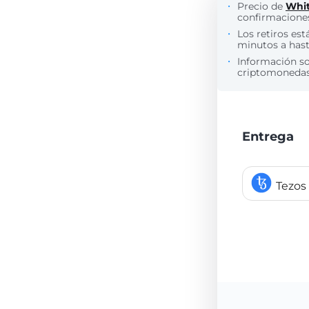
Precio de
Whi
confirmaciones
Los retiros est
minutos a hasta
Información s
criptomonedas 
Entrega
Tezos