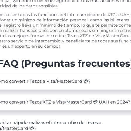
ficativamente el nivel de seguridad de las transacciones financ
idad de los datos sensibles.
 a usar todas las funciones del intercambiador de XTZ a UAH, 
onar un mínimo de información personal, como las billeteras 
 el registro lleva un mínimo de tiempo, lo que te permite com
 realizar transacciones con criptomonedas sin ninguna restric
o las mejores formas de retirar Tezos XTZ de Visa/MasterCard 
uestro servicio de intercambio y beneficiarte de todas sus func
 es un experto en su campo!
FAQ (Preguntas frecuentes
mo convertir Tezos a Visa/MasterCard 💳?
mo convertir Tezos XTZ a Visa/MasterCard 💳 UAH en 2024?
é tan rápido realizas el intercambio de Tezos a
a/MasterCard 💳?