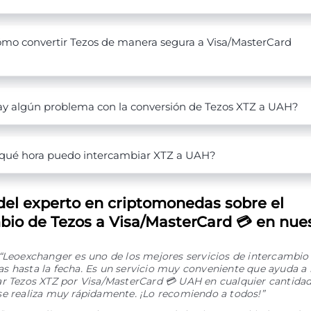
mo convertir Tezos de manera segura a Visa/MasterCard
y algún problema con la conversión de Tezos XTZ a UAH?
qué hora puedo intercambiar XTZ a UAH?
del experto en criptomonedas sobre el
bio de Tezos a Visa/MasterCard 💳 en nuest
“Leoexchanger es uno de los mejores servicios de intercambio
 hasta la fecha. Es un servicio muy conveniente que ayuda a 
r Tezos XTZ por Visa/MasterCard 💳 UAH en cualquier cantidad
se realiza muy rápidamente. ¡Lo recomiendo a todos!”