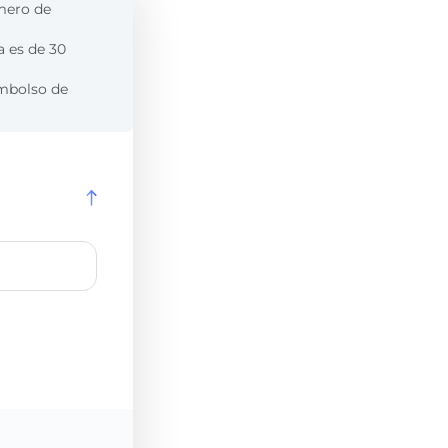
úmero de
a es de 30
embolso de