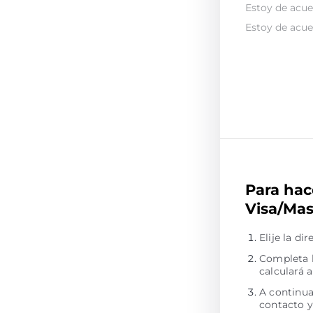
Estoy de acue
Estoy de acue
Para hac
Visa/Mas
Elije la d
Completa l
calculará 
A continua
contacto y