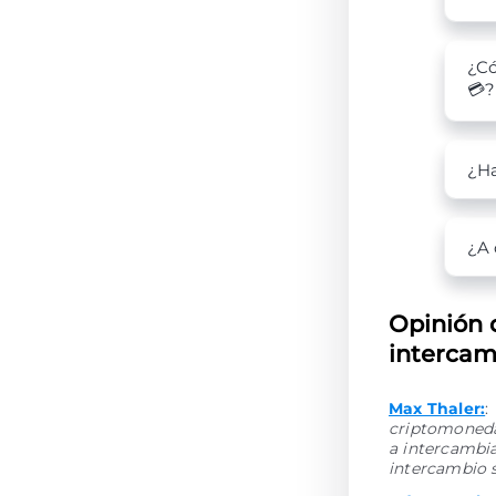
¿Có
💳?
¿Ha
¿A 
Opinión 
intercam
Max Thaler:
:
criptomonedas
a intercambia
intercambio 