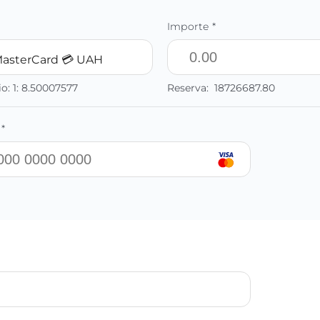
Importe *
MasterCard 💳 UAH
io:
1:
8.50007577
Reserva:
18726687.80
*