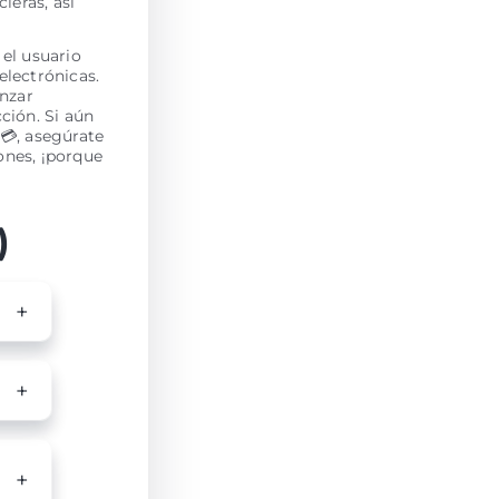
ieras, así
el usuario
electrónicas.
enzar
ción. Si aún
💳, asegúrate
iones, ¡porque
)