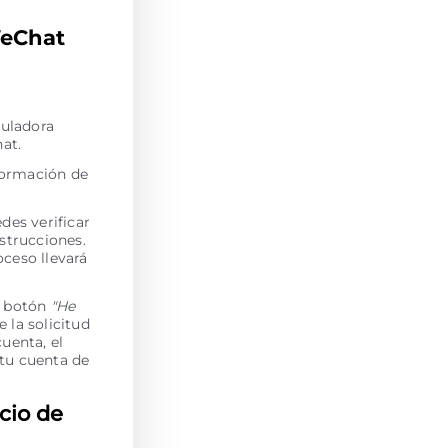
WeChat
culadora
at.
nformación de
des verificar
strucciones.
oceso llevará
l botón
"He
e la solicitud
uenta, el
tu cuenta de
cio de