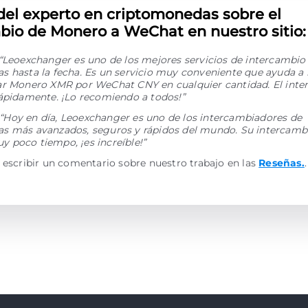
del experto en criptomonedas sobre el
bio de Monero a WeChat en nuestro sitio:
“Leoexchanger es uno de los mejores servicios de intercambio
 hasta la fecha. Es un servicio muy conveniente que ayuda a 
ar Monero XMR por WeChat CNY en cualquier cantidad. El inte
rápidamente. ¡Lo recomiendo a todos!”
“Hoy en día, Leoexchanger es uno de los intercambiadores de
s más avanzados, seguros y rápidos del mundo. Su intercamb
 poco tiempo, ¡es increíble!”
 escribir un comentario sobre nuestro trabajo en las
Reseñas.
.