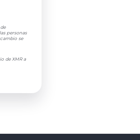
 de
las personas
rcambio se
io de XMR a