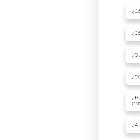
¿Có
¿Có
¿Qu
¿Có
¿Ha
CN
¿A 