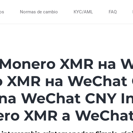
ios
Normas de cambio
KYC/AML
FAQ
Monero XMR на 
o XMR на WeChat
na WeChat CNY In
ro XMR a WeCha