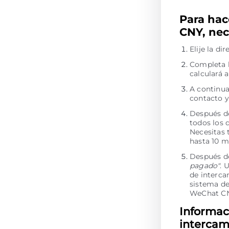
Para hac
CNY, nec
Elije la d
Completa l
calculará 
A continua
contacto y
Después de
todos los 
Necesitas 
hasta 10 m
Después de
pagado"
. 
de interca
sistema de
WeChat C
Informac
intercam