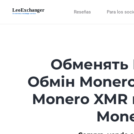
Reseñas
Para los soc
Обменять 
Обмін Moner
Monero XMR 
Mone