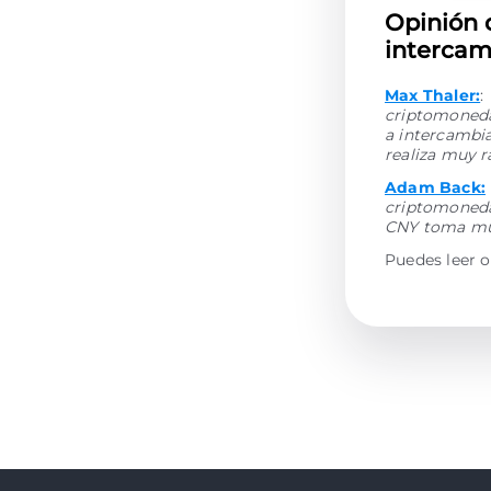
Opinión 
intercam
Max Thaler:
:
criptomonedas
a intercambi
realiza muy 
Adam Back:
criptomoneda
CNY toma muy
Puedes leer o