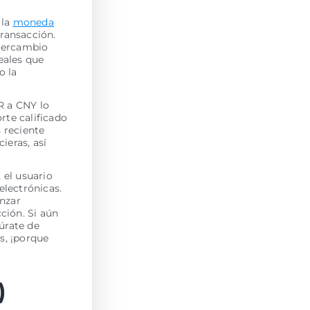
 la
moneda
transacción.
ntercambio
eales que
o la
R a CNY lo
rte calificado
s reciente
ieras, así
 el usuario
electrónicas.
enzar
ción. Si aún
úrate de
s, ¡porque
)