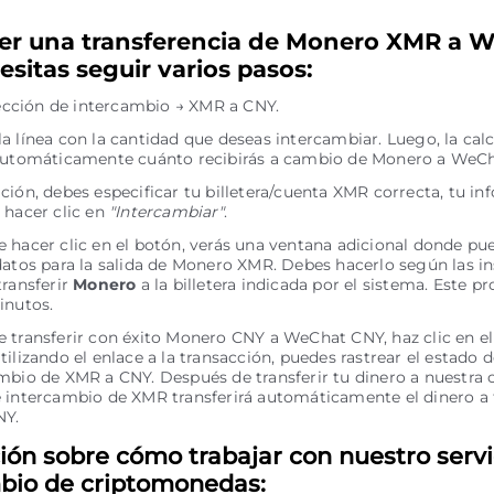
er una transferencia de Monero XMR a 
esitas seguir varios pasos:
irección de intercambio → XMR a CNY.
a línea con la cantidad que deseas intercambiar. Luego, la cal
automáticamente cuánto recibirás a cambio de Monero a WeCh
ción, debes especificar tu billetera/cuenta XMR correcta, tu i
 hacer clic en
"Intercambiar"
.
 hacer clic en el botón, verás una ventana adicional donde pue
datos para la salida de Monero XMR. Debes hacerlo según las in
transferir
Monero
a la billetera indicada por el sistema. Este pr
inutos.
 transferir con éxito Monero CNY a WeChat CNY, haz clic en e
Utilizando el enlace a la transacción, puedes rastrear el estado d
mbio de XMR a CNY. Después de transferir tu dinero a nuestra c
 intercambio de XMR transferirá automáticamente el dinero a 
NY.
ión sobre cómo trabajar con nuestro servi
bio de criptomonedas: