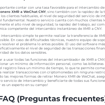
portante contar con una tasa favorable para el intercambio de
onero XMR a WeChat CNY
, sino también con la rapidez de la 
los clientes habituales, el nivel de seguridad del servicio de i
l fundamental. Nuestro servicio cuenta con muchos clientes l
mente el alto nivel de seguridad, la rapidez del trabajo, así com
cnica competente del intercambio instantáneo de XMR a CNY.
 intercambio simple te permite realizar la transferencia de XM
sible. En caso de dificultades técnicas, nuestro equipo de sopo
ra resolver el problema lo antes posible. El uso del software má
ficativamente el nivel de seguridad de las transacciones financ
idad de los datos sensibles.
 a usar todas las funciones del intercambiador de XMR a CNY,
onar un mínimo de información personal, como las billeteras 
 el registro lleva un mínimo de tiempo, lo que te permite com
 realizar transacciones con criptomonedas sin ninguna restric
do las mejores formas de retirar Monero XMR de WeChat, aseg
tro servicio de intercambio y beneficiarte de todas sus funcione
 es un experto en su campo!
FAQ (Preguntas frecuentes