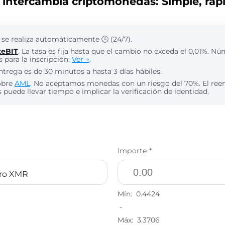
intercambia criptomonedas: Simple, rápi
 se realiza automáticamente 🕒 (24/7).
teBIT
. La tasa es fija hasta que el cambio no exceda el 0,01%. N
 para la inscripción:
Ver →
.
ntrega es de 30 minutos a hasta 3 días hábiles.
obre
AML
. No aceptamos monedas con un riesgo del 70%. El re
puede llevar tiempo e implicar la verificación de identidad.
Importe *
ro XMR
Mín:
0.4424
-
Máx:
3.3706