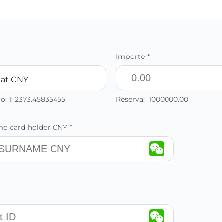
Importe *
at CNY
io:
1:
2373.45835455
Reserva:
1000000.00
e card holder CNY *