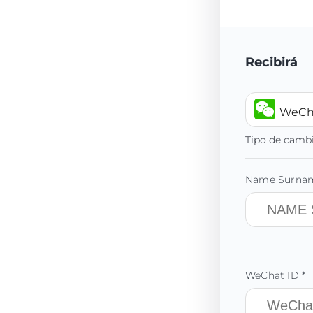
Recibirá
WeCh
Tipo de camb
Name Surnam
WeChat ID *