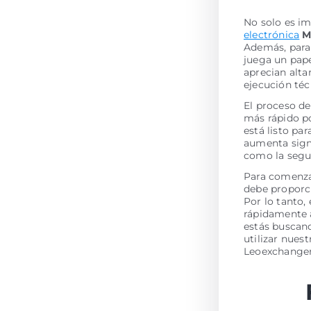
No solo es im
electrónica
M
Además, para 
juega un pape
aprecian alta
ejecución té
El proceso de
más rápido po
está listo pa
aumenta signi
como la segur
Para comenzar
debe proporci
Por lo tanto,
rápidamente a
estás buscan
utilizar nues
Leoexchanger