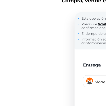
Compra, vende e 
Esta operación
Precio de
Whi
confirmaciones
El tiempo de e
Información s
criptomonedas 
Entrega
Mone