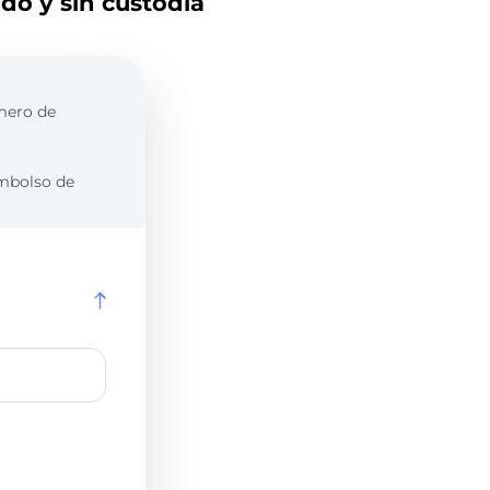
do y sin custodia
úmero de
embolso de