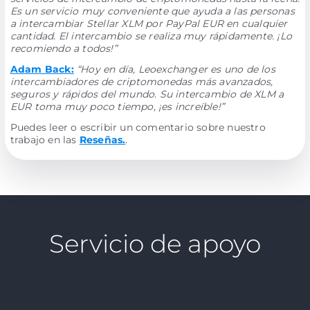
Es un servicio muy conveniente que ayuda a las personas
a intercambiar Stellar XLM por PayPal EUR en cualquier
cantidad. El intercambio se realiza muy rápidamente. ¡Lo
recomiendo a todos!”
Adam Back:
“Hoy en día, Leoexchanger es uno de los
intercambiadores de criptomonedas más avanzados,
seguros y rápidos del mundo. Su intercambio de XLM a
EUR toma muy poco tiempo, ¡es increíble!”
Puedes leer o escribir un comentario sobre nuestro
trabajo en las
Reseñas.
.
Servicio de apoyo