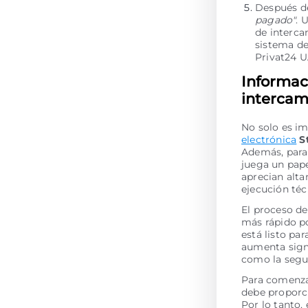
Después de
pagado"
. 
de interca
sistema de
Privat24 
Informac
intercam
No solo es im
electrónica
S
Además, para 
juega un pape
aprecian alta
ejecución té
El proceso de
más rápido po
está listo pa
aumenta signi
como la segur
Para comenzar
debe proporci
Por lo tanto,