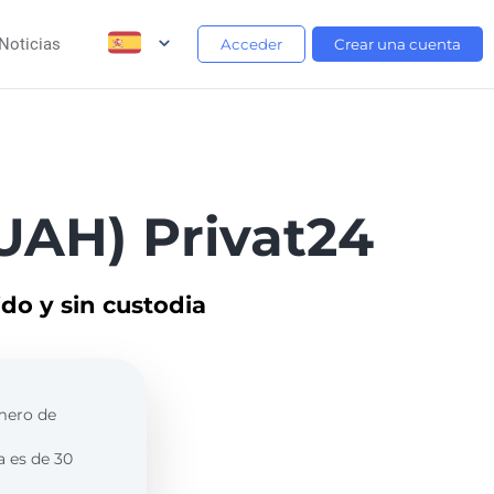
Noticias
Acceder
Crear una cuenta
(UAH) Privat24
do y sin custodia
úmero de
a es de 30