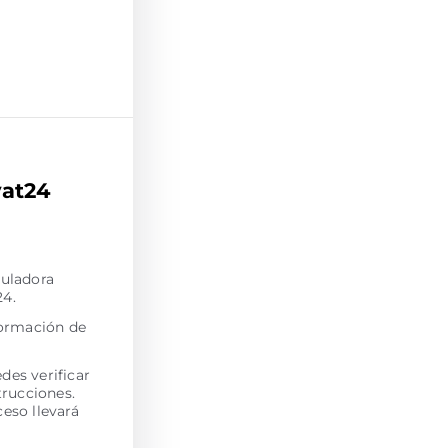
vat24
culadora
24.
formación de
des verificar
trucciones.
ceso llevará