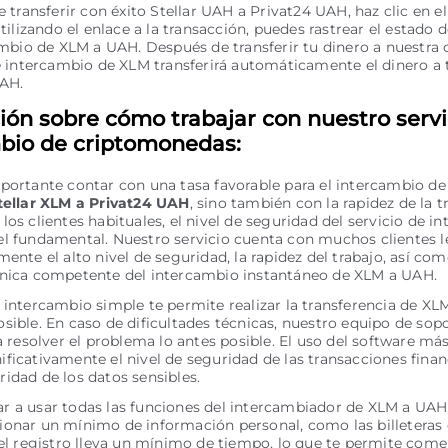
 transferir con éxito Stellar UAH a Privat24 UAH, haz clic en e
Utilizando el enlace a la transacción, puedes rastrear el estado d
mbio de XLM a UAH. Después de transferir tu dinero a nuestra c
 intercambio de XLM transferirá automáticamente el dinero a 
UAH.
ión sobre cómo trabajar con nuestro servi
bio de criptomonedas:
portante contar con una tasa favorable para el intercambio de
tellar XLM a Privat24 UAH
, sino también con la rapidez de la t
los clientes habituales, el nivel de seguridad del servicio de i
l fundamental. Nuestro servicio cuenta con muchos clientes l
mente el alto nivel de seguridad, la rapidez del trabajo, así com
cnica competente del intercambio instantáneo de XLM a UAH.
 intercambio simple te permite realizar la transferencia de XL
sible. En caso de dificultades técnicas, nuestro equipo de sopo
ra resolver el problema lo antes posible. El uso del software má
ficativamente el nivel de seguridad de las transacciones financ
idad de los datos sensibles.
 a usar todas las funciones del intercambiador de XLM a UAH,
onar un mínimo de información personal, como las billeteras 
 el registro lleva un mínimo de tiempo, lo que te permite com