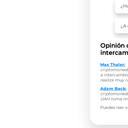
¿Ha
¿A 
Opinión 
intercamb
Max Thaler:
:
criptomonedas
a intercambia
realiza muy 
Adam Back:
criptomoneda
UAH toma muy
Puedes leer o