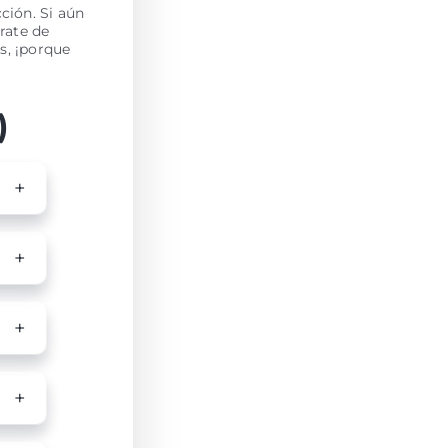
ción. Si aún
rate de
s, ¡porque
)