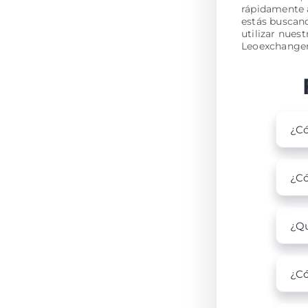
rápidamente a
estás buscand
utilizar nues
Leoexchanger
¿Có
¿Có
¿Qu
¿Có