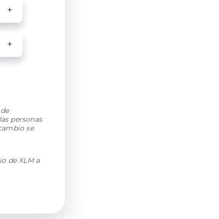
 de
las personas
rcambio se
io de XLM a