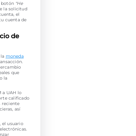
l botón
"He
e la solicitud
uenta, el
tu cuenta de
cio de
 la
moneda
ransacción.
ntercambio
eales que
o la
M a UAH lo
rte calificado
s reciente
ieras, así
 el usuario
electrónicas.
enzar