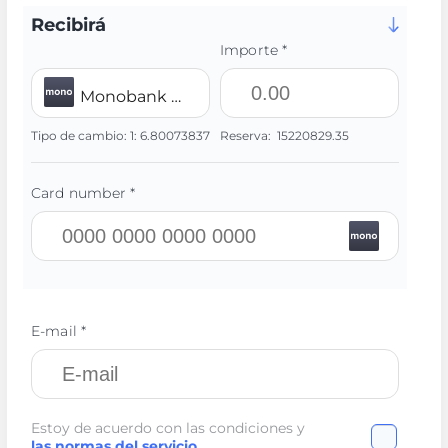
Recibirá
Importe *
Monobank UAH
Tipo de cambio:
1:
6.80073837
Reserva:
15220829.35
Card number *
E-mail *
Estoy de acuerdo con las condiciones y
las normas del servicio
.