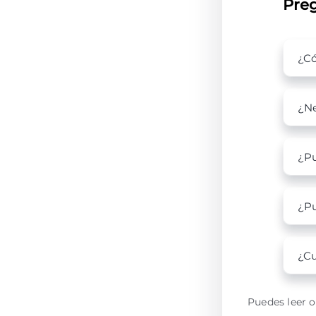
Preg
¿Có
¿Ne
¿Pu
¿Pu
¿Cu
Puedes leer o