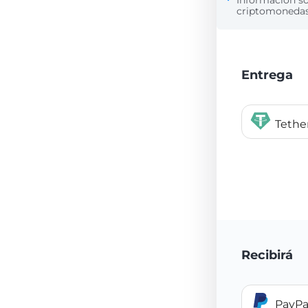
Información s
criptomonedas 
Entrega
Teth
Recibirá
PayPa