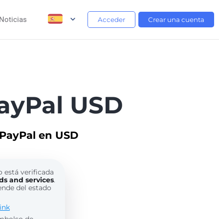
Noticias
Acceder
Crear una cuenta
ayPal USD
 PayPal en USD
o está verificada
ds and services
.
ende del estado
ink