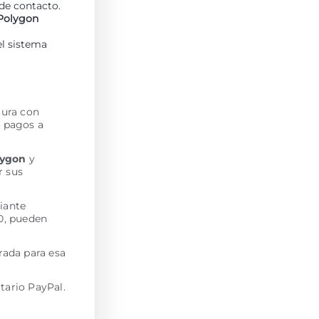
de contacto.
Polygon
el sistema
gura con
a pagos a
lygon
y
r sus
iante
0, pueden
arada para esa
tario PayPal.