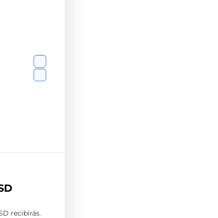
SD
D recibirás.