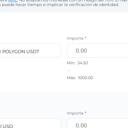
obre
AML
. No aceptamos monedas con un riesgo del 70%. El re
puede llevar tiempo e implicar la verificación de identidad.
Importe *
er POLYGON USDT
Mín:
34.50
-
Máx:
1000.00
Importe *
l USD