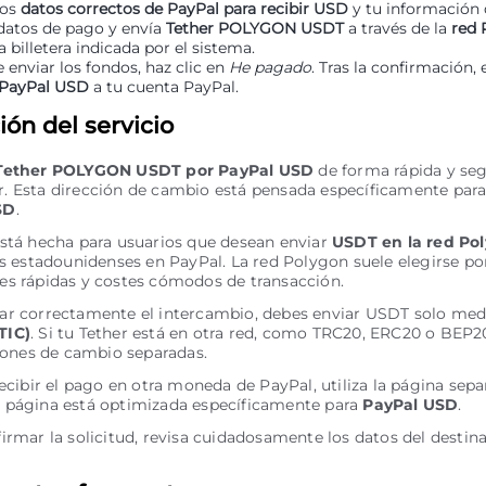
los
datos correctos de PayPal para recibir USD
y tu información 
 datos de pago y envía
Tether POLYGON USDT
a través de la
red 
a billetera indicada por el sistema.
 enviar los fondos, haz clic en
He pagado
. Tras la confirmación, 
PayPal USD
a tu cuenta PayPal.
ón del servicio
Tether POLYGON USDT por PayPal USD
de forma rápida y se
. Esta dirección de cambio está pensada específicamente par
SD
.
está hecha para usuarios que desean enviar
USDT en la red Po
es estadounidenses en PayPal. La red Polygon suele elegirse po
es rápidas y costes cómodos de transacción.
ar correctamente el intercambio, debes enviar USDT solo med
TIC)
. Si tu Tether está en otra red, como TRC20, ERC20 o BEP2
ciones de cambio separadas.
recibir el pago en otra moneda de PayPal, utiliza la página sep
 página está optimizada específicamente para
PayPal USD
.
irmar la solicitud, revisa cuidadosamente los datos del destina