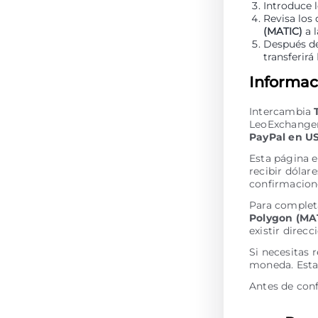
Introduce 
Revisa los
(MATIC)
a l
Después de
transferirá
Informaci
Intercambia
LeoExchanger
PayPal en U
Esta página 
recibir dólar
confirmacion
Para complet
Polygon (MA
existir direc
Si necesitas 
moneda. Esta
Antes de conf