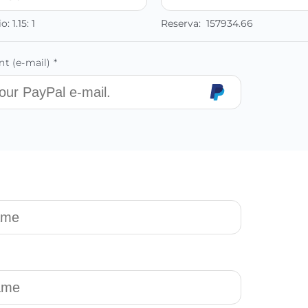
io:
1.15:
1
Reserva:
157934.66
t (e-mail) *