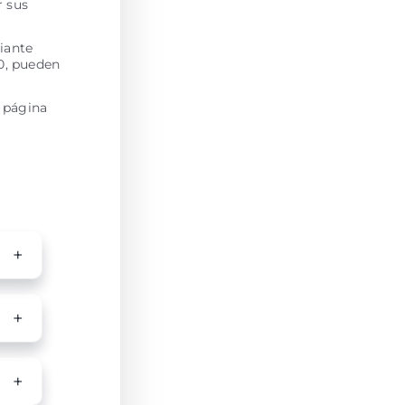
r sus
iante
0, pueden
a página