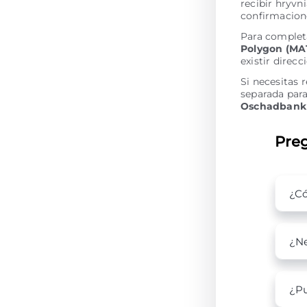
recibir hryvn
confirmacion
Para complet
Polygon (MA
existir direc
Si necesitas 
separada para
Oschadbank
Preg
¿C
¿Ne
¿Pu