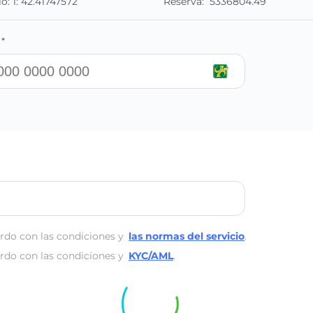
io:
1:
42.41747572
Reserva:
5336804.49
*
rdo con las condiciones y
las normas del servicio
.
rdo con las condiciones y
KYC/AML
.