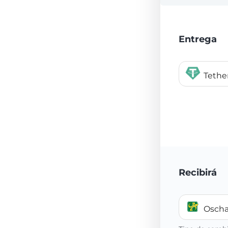
Entrega
Teth
Recibirá
Osch