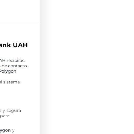
bank UAH
H recibirás.
 de contacto.
Polygon
el sistema
a y segura
 para
lygon
y