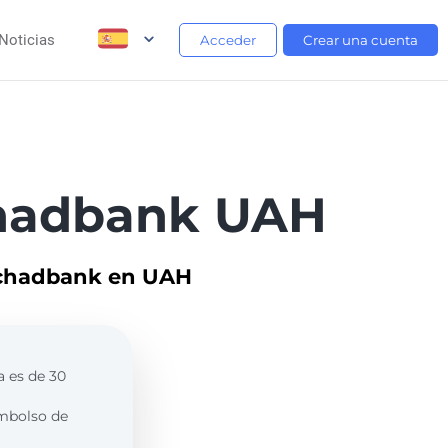
Noticias
Acceder
Crear una cuenta
chadbank UAH
Oschadbank en UAH
a es de 30
embolso de