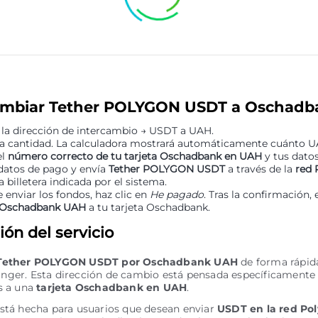
mbiar Tether POLYGON USDT a Oschad
 la dirección de intercambio → USDT a UAH.
la cantidad. La calculadora mostrará automáticamente cuánto UA
el
número correcto de tu tarjeta Oschadbank en UAH
y tus datos
 datos de pago y envía
Tether POLYGON USDT
a través de la
red 
a billetera indicada por el sistema.
 enviar los fondos, haz clic en
He pagado
. Tras la confirmación, 
Oschadbank UAH
a tu tarjeta Oschadbank.
ón del servicio
Tether POLYGON USDT por Oschadbank UAH
de forma rápid
nger. Esta dirección de cambio está pensada específicamente
s a una
tarjeta Oschadbank en UAH
.
está hecha para usuarios que desean enviar
USDT en la red Po