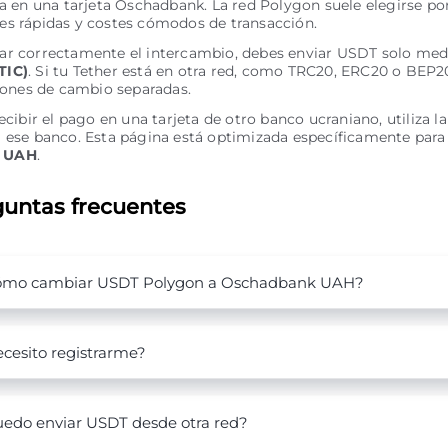
ia en una tarjeta Oschadbank. La red Polygon suele elegirse po
es rápidas y costes cómodos de transacción.
ar correctamente el intercambio, debes enviar USDT solo med
TIC)
. Si tu Tether está en otra red, como TRC20, ERC20 o BEP2
ciones de cambio separadas.
recibir el pago en una tarjeta de otro banco ucraniano, utiliza l
 ese banco. Esta página está optimizada específicamente para
 UAH
.
untas frecuentes
ómo cambiar USDT Polygon a Oschadbank UAH?
cesito registrarme?
edo enviar USDT desde otra red?