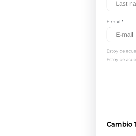
E-mail *
Estoy de acue
Estoy de acue
Cambio 