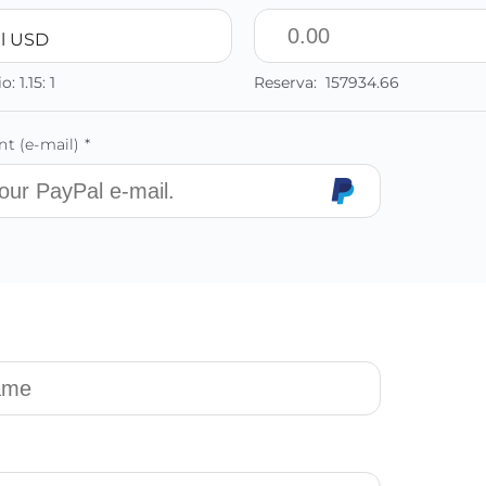
l USD
io:
1.15:
1
Reserva:
157934.66
t (e-mail) *