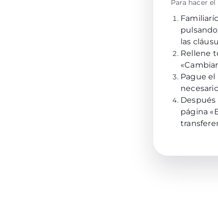
Para hacer el
Familiarí
pulsando
las cláus
Rellene t
«Cambiar
Pague el 
necesario
Después d
página «E
transfere