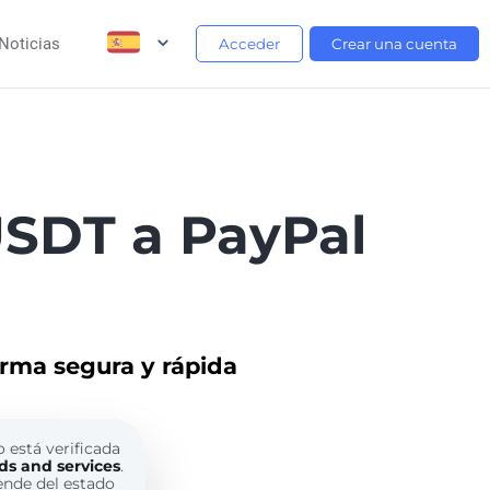
Noticias
Acceder
Crear una cuenta
USDT a PayPal
orma segura y rápida
o está verificada
ds and services
.
ende del estado