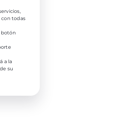
ervicios,
 con todas
l botón
porte
á a la
 de su