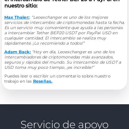
nuestro sitio:
Max Thaler:
:
“Leoexchanger es uno de los mejores
servicios de intercambio de criptomonedas hasta la fecha.
Es un servicio muy conveniente que ayuda a las personas
a intercambiar Tether BEP20 USDT por PayPal USD en
cualquier cantidad. El intercambio se realiza muy
rápidamente. ¡Lo recomiendo a todos!”
Adam Back:
“Hoy en día, Leoexchanger es uno de los
intercambiadores de criptomonedas más avanzados,
seguros y rápidos del mundo. Su intercambio de USDT a
USD toma muy poco tiempo, ¡es increíble!”
Puedes leer o escribir un comentario sobre nuestro
trabajo en las
Reseñas.
.
Servicio de apoyo