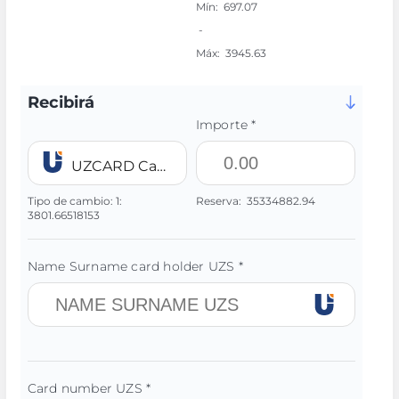
Mín:
697.07
-
Máx:
3945.63
Recibirá
Importe *
UZCARD Card UZS
Tipo de cambio:
1:
Reserva:
35334882.94
3801.66518153
Name Surname card holder UZS *
Card number UZS *