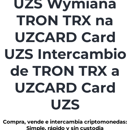
UZS Wymiana
TRON TRX na
UZCARD Card
UZS Intercambio
de TRON TRX a
UZCARD Card
UZS
Compra, vende e intercambia criptomonedas:
Simple, rápido y sin custodia