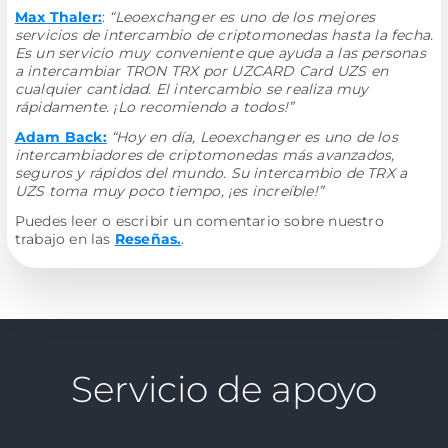
Max Thaler:
:
“Leoexchanger es uno de los mejores
servicios de intercambio de criptomonedas hasta la fecha.
Es un servicio muy conveniente que ayuda a las personas
a intercambiar TRON TRX por UZCARD Card UZS en
cualquier cantidad. El intercambio se realiza muy
rápidamente. ¡Lo recomiendo a todos!”
Adam Back:
“Hoy en día, Leoexchanger es uno de los
intercambiadores de criptomonedas más avanzados,
seguros y rápidos del mundo. Su intercambio de TRX a
UZS toma muy poco tiempo, ¡es increíble!”
Puedes leer o escribir un comentario sobre nuestro
trabajo en las
Reseñas.
.
Servicio de apoyo