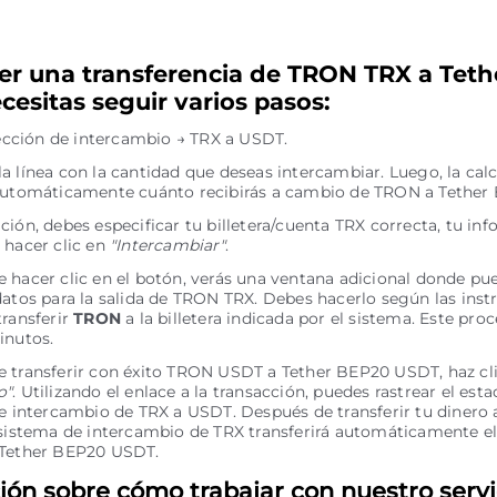
er una transferencia de TRON TRX a Tet
cesitas seguir varios pasos:
irección de intercambio → TRX a USDT.
a línea con la cantidad que deseas intercambiar. Luego, la cal
automáticamente cuánto recibirás a cambio de TRON a Tether
ción, debes especificar tu billetera/cuenta TRX correcta, tu in
 hacer clic en
"Intercambiar"
.
 hacer clic en el botón, verás una ventana adicional donde pue
datos para la salida de TRON TRX. Debes hacerlo según las inst
transferir
TRON
a la billetera indicada por el sistema. Este proc
inutos.
 transferir con éxito TRON USDT a Tether BEP20 USDT, haz cli
o"
. Utilizando el enlace a la transacción, puedes rastrear el esta
de intercambio de TRX a USDT. Después de transferir tu dinero 
 sistema de intercambio de TRX transferirá automáticamente el
 Tether BEP20 USDT.
ión sobre cómo trabajar con nuestro servi