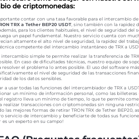
bio de criptomonedas:
portante contar con una tasa favorable para el intercambio de
RON TRX a Tether BEP20 USDT
, sino también con la rapidez d
Además, para los clientes habituales, el nivel de seguridad del s
juega un papel fundamental. Nuestro servicio cuenta con much
recian altamente el alto nivel de seguridad, la rapidez del traba
 técnica competente del intercambio instantáneo de TRX a USD
 intercambio simple te permite realizar la transferencia de TR
sible. En caso de dificultades técnicas, nuestro equipo de sopo
ra resolver el problema lo antes posible. El uso del software má
ficativamente el nivel de seguridad de las transacciones financ
idad de los datos sensibles.
 a usar todas las funciones del intercambiador de TRX a USDT
onar un mínimo de información personal, como las billeteras 
 el registro lleva un mínimo de tiempo, lo que te permite com
 realizar transacciones con criptomonedas sin ninguna restric
do las mejores formas de retirar TRON TRX de Tether BEP20, a
tro servicio de intercambio y beneficiarte de todas sus funcione
 es un experto en su campo!