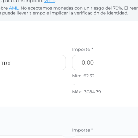
 para la inscripción:
Ver →
.
obre
AML
. No aceptamos monedas con un riesgo del 70%. El re
puede llevar tiempo e implicar la verificación de identidad.
Importe *
 TRX
Mín:
62.32
-
Máx:
3084.79
Importe *