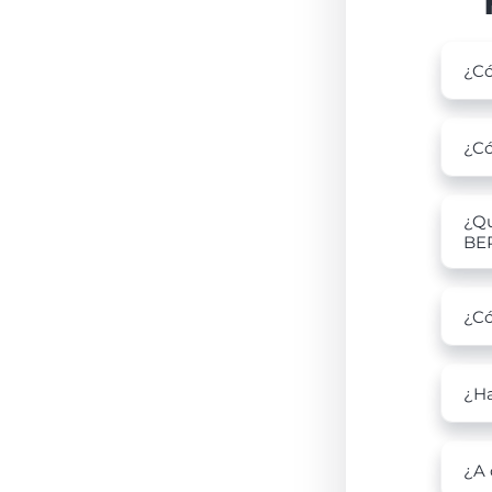
¿Có
¿Có
¿Qu
BE
¿Có
¿Ha
¿A 