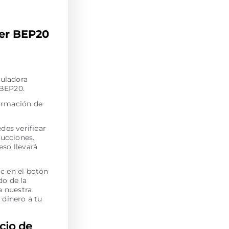
her BEP20
culadora
 BEP20.
formación de
des verificar
rucciones.
eso llevará
c en el botón
do de la
a nuestra
 dinero a tu
cio de