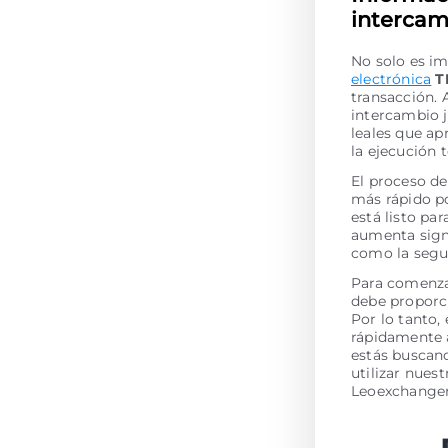
intercam
No solo es im
electrónica
T
transacción. 
intercambio 
leales que ap
la ejecución
El proceso de
más rápido po
está listo pa
aumenta signi
como la segur
Para comenzar
debe proporci
Por lo tanto,
rápidamente a
estás buscan
utilizar nues
Leoexchanger