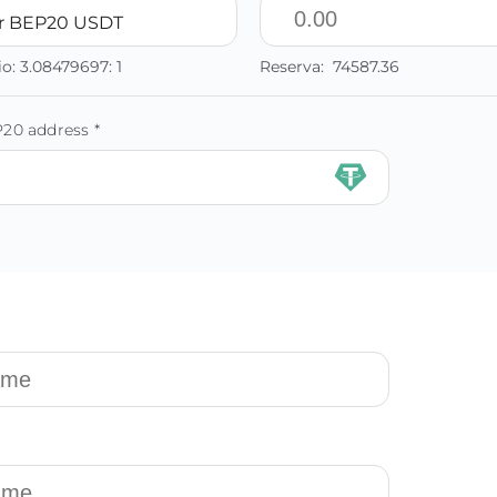
r BEP20 USDT
io:
3.08479697:
1
Reserva:
74587.36
20 address *