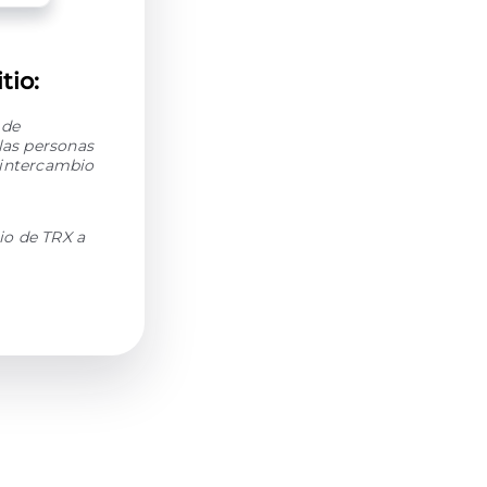
tio:
 de
las personas
 intercambio
io de TRX a