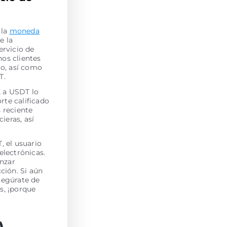
 la
moneda
e la
ervicio de
os clientes
jo, así como
T.
X a USDT lo
rte calificado
s reciente
ieras, así
, el usuario
electrónicas.
enzar
ción. Si aún
segúrate de
s, ¡porque