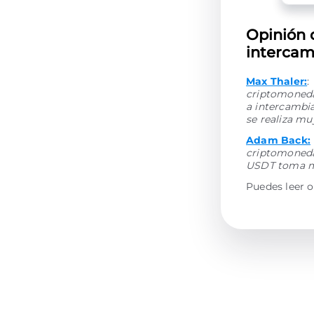
Opinión 
intercam
Max Thaler:
:
criptomonedas
a intercambi
se realiza mu
Adam Back:
criptomoneda
USDT toma mu
Puedes leer o