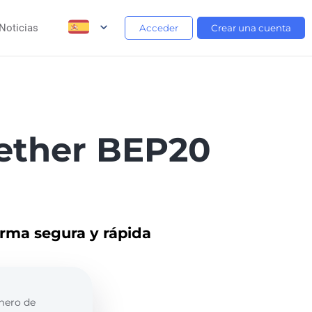
Noticias
Acceder
Crear una cuenta
ether BEP20
orma segura y rápida
úmero de