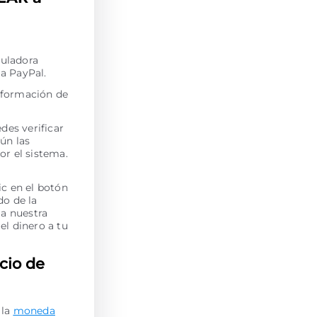
culadora
a PayPal.
información de
des verificar
ún las
por el sistema.
c en el botón
do de la
 a nuestra
l dinero a tu
cio de
 la
moneda