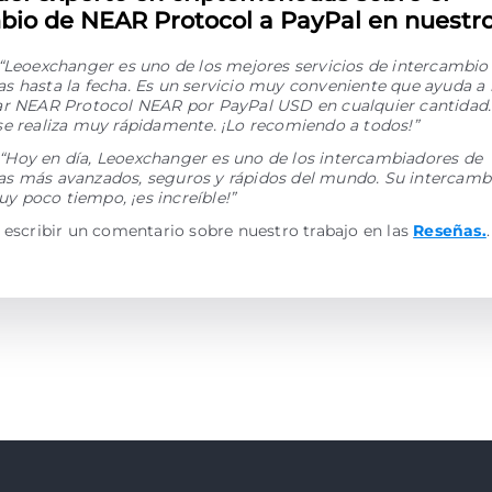
bio de NEAR Protocol a PayPal en nuestro 
“Leoexchanger es uno de los mejores servicios de intercambio
 hasta la fecha. Es un servicio muy conveniente que ayuda a 
ar NEAR Protocol NEAR por PayPal USD en cualquier cantidad.
se realiza muy rápidamente. ¡Lo recomiendo a todos!”
“Hoy en día, Leoexchanger es uno de los intercambiadores de
s más avanzados, seguros y rápidos del mundo. Su intercamb
 poco tiempo, ¡es increíble!”
 escribir un comentario sobre nuestro trabajo en las
Reseñas.
.