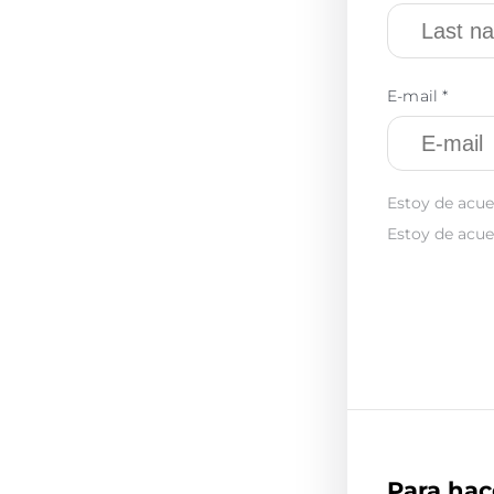
E-mail *
Estoy de acue
Estoy de acue
Para hac