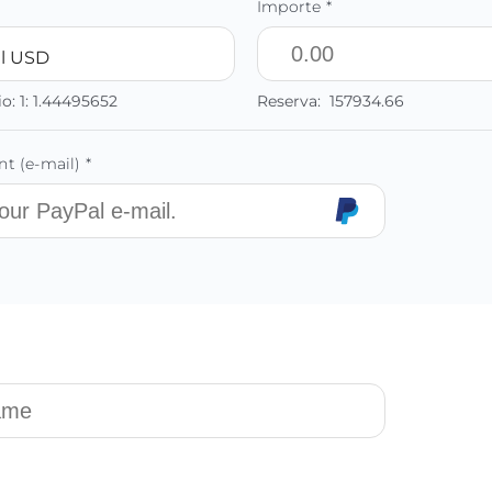
Importe *
l USD
io:
1:
1.44495652
Reserva:
157934.66
t (e-mail) *