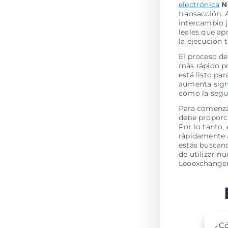
electrónica
N
transacción. 
intercambio 
leales que ap
la ejecución
El proceso de
más rápido po
está listo pa
aumenta signi
como la segur
Para comenzar
debe proporci
Por lo tanto,
rápidamente a
estás buscan
de utilizar n
Leoexchanger
¿Có