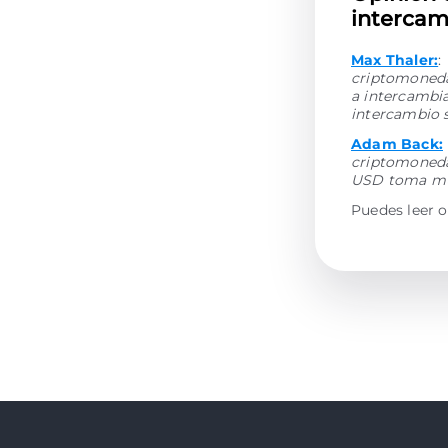
intercam
Max Thaler:
:
criptomonedas
a intercambi
intercambio 
Adam Back:
criptomoneda
USD toma muy
Puedes leer o