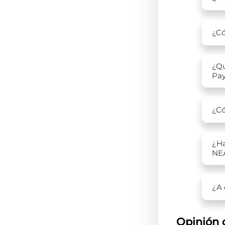
¿Có
¿Qu
Pa
¿Có
¿Ha
NE
¿A 
Opinión 