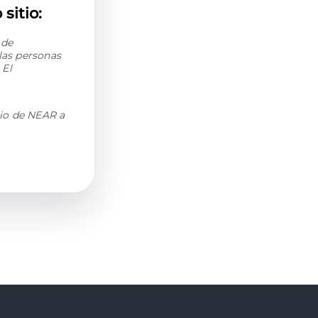
sitio:
 de
las personas
 El
io de NEAR a