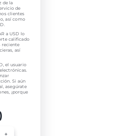
z de la
ervicio de
os clientes
jo, así como
SD.
EAR a USD lo
rte calificado
s reciente
ieras, así
, el usuario
electrónicas.
enzar
ción. Si aún
l, asegúrate
iones, ¡porque
)