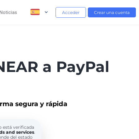
Noticias
Acceder
Crear una cuenta
NEAR a PayPal
orma segura y rápida
o está verificada
ds and services
.
ende del estado