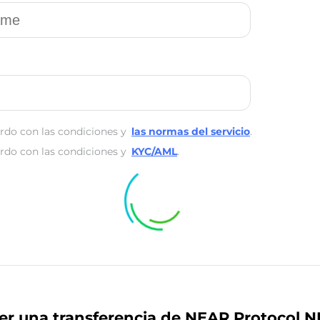
rdo con las condiciones y
las normas del servicio
.
rdo con las condiciones y
KYC/AML
.
er una transferencia de NEAR Protocol 