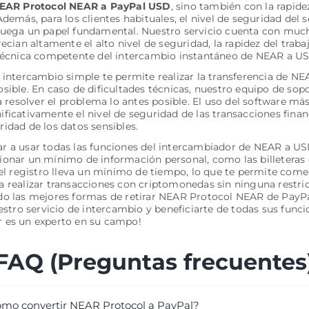
EAR Protocol NEAR a PayPal USD
, sino también con la rapide
Además, para los clientes habituales, el nivel de seguridad del s
juega un papel fundamental. Nuestro servicio cuenta con much
recian altamente el alto nivel de seguridad, la rapidez del traba
 técnica competente del intercambio instantáneo de NEAR a U
 intercambio simple te permite realizar la transferencia de N
sible. En caso de dificultades técnicas, nuestro equipo de sopo
ra resolver el problema lo antes posible. El uso del software má
ficativamente el nivel de seguridad de las transacciones financ
idad de los datos sensibles.
 a usar todas las funciones del intercambiador de NEAR a USD
onar un mínimo de información personal, como las billeteras 
 el registro lleva un mínimo de tiempo, lo que te permite com
 realizar transacciones con criptomonedas sin ninguna restric
do las mejores formas de retirar NEAR Protocol NEAR de PayPa
uestro servicio de intercambio y beneficiarte de todas sus func
 es un experto en su campo!
FAQ (Preguntas frecuentes
mo convertir NEAR Protocol a PayPal?