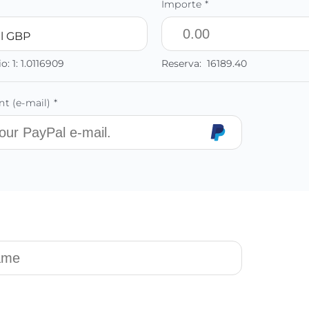
Importe *
l GBP
io:
1:
1.0116909
Reserva:
16189.40
t (e-mail) *