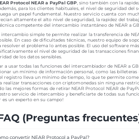
EAR Protocol NEAR a PayPal GBP
, sino también con la rapide
Además, para los clientes habituales, el nivel de seguridad del s
juega un papel fundamental. Nuestro servicio cuenta con much
recian altamente el alto nivel de seguridad, la rapidez del traba
 técnica competente del intercambio instantáneo de NEAR a G
 intercambio simple te permite realizar la transferencia de N
sible. En caso de dificultades técnicas, nuestro equipo de sopo
ra resolver el problema lo antes posible. El uso del software má
ficativamente el nivel de seguridad de las transacciones financ
idad de los datos sensibles.
 a usar todas las funciones del intercambiador de NEAR a GBP
onar un mínimo de información personal, como las billeteras 
 el registro lleva un mínimo de tiempo, lo que te permite com
 realizar transacciones con criptomonedas sin ninguna restric
do las mejores formas de retirar NEAR Protocol NEAR de PayPa
uestro servicio de intercambio y beneficiarte de todas sus func
 es un experto en su campo!
FAQ (Preguntas frecuentes
mo convertir NEAR Protocol a PayPal?