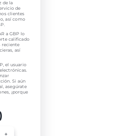
z de la
ervicio de
os clientes
jo, así como
BP.
EAR a GBP lo
rte calificado
s reciente
ieras, así
, el usuario
electrónicas.
enzar
ción. Si aún
l, asegúrate
iones, ¡porque
)