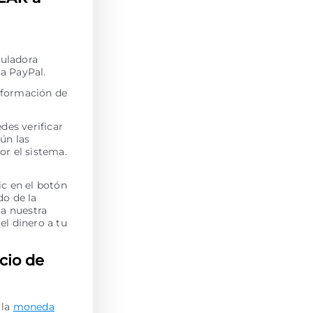
culadora
a PayPal.
información de
des verificar
ún las
por el sistema.
c en el botón
do de la
 a nuestra
l dinero a tu
cio de
 la
moneda