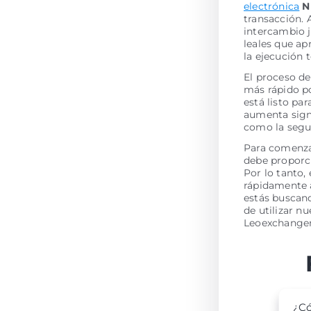
electrónica
N
transacción. 
intercambio 
leales que ap
la ejecución
El proceso de
más rápido po
está listo pa
aumenta signi
como la segur
Para comenzar
debe proporci
Por lo tanto,
rápidamente a
estás buscan
de utilizar n
Leoexchanger
¿Có