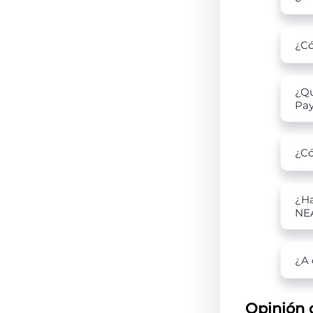
¿Có
¿Qu
Pa
¿Có
¿Ha
NE
¿A 
Opinión 