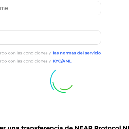
rdo con las condiciones y
las normas del servicio
.
rdo con las condiciones y
KYC/AML
.
er una transferencia de NEAR Protocol 