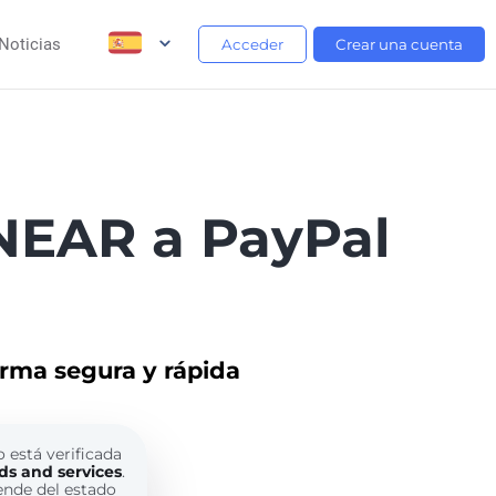
Noticias
Acceder
Crear una cuenta
NEAR a PayPal
orma segura y rápida
o está verificada
ds and services
.
ende del estado