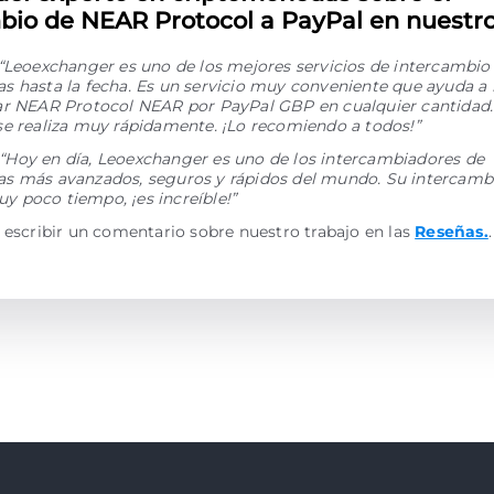
bio de NEAR Protocol a PayPal en nuestro 
“Leoexchanger es uno de los mejores servicios de intercambio
 hasta la fecha. Es un servicio muy conveniente que ayuda a 
ar NEAR Protocol NEAR por PayPal GBP en cualquier cantidad.
se realiza muy rápidamente. ¡Lo recomiendo a todos!”
“Hoy en día, Leoexchanger es uno de los intercambiadores de
s más avanzados, seguros y rápidos del mundo. Su intercamb
 poco tiempo, ¡es increíble!”
 escribir un comentario sobre nuestro trabajo en las
Reseñas.
.