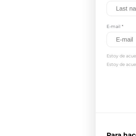
E-mail *
Estoy de acue
Estoy de acue
Para hac