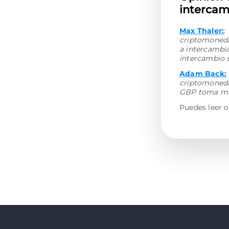
intercam
Max Thaler:
:
criptomonedas
a intercambi
intercambio 
Adam Back:
criptomoneda
GBP toma muy
Puedes leer o