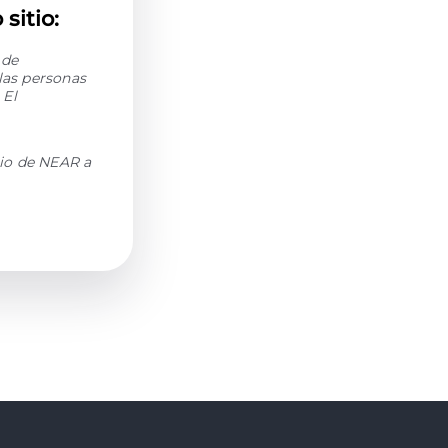
sitio:
 de
las personas
 El
io de NEAR a