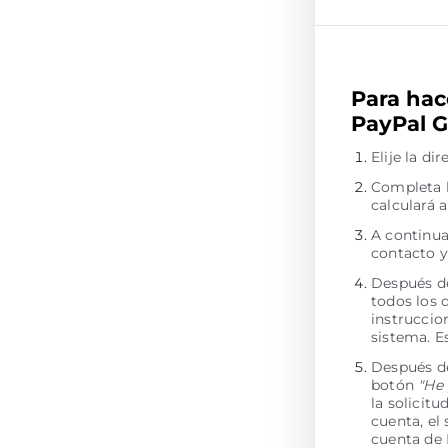
Para hac
PayPal G
Elije la d
Completa l
calculará
A continua
contacto y
Después de
todos los 
instruccio
sistema. E
Después de
botón
"He
la solicit
cuenta, el
cuenta de