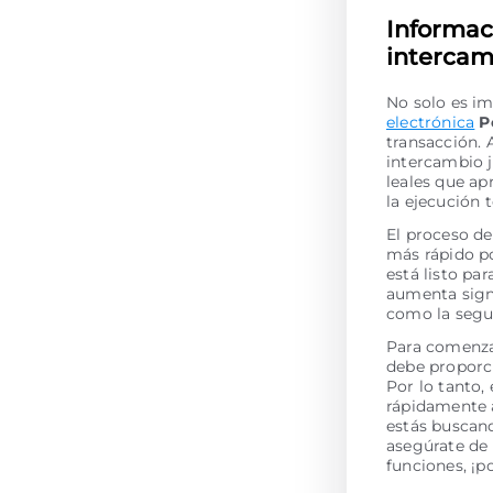
Informac
intercam
No solo es im
electrónica
P
transacción. 
intercambio 
leales que ap
la ejecución
El proceso de
más rápido po
está listo pa
aumenta signi
como la segur
Para comenzar
debe proporci
Por lo tanto,
rápidamente a
estás buscan
asegúrate de 
funciones, ¡