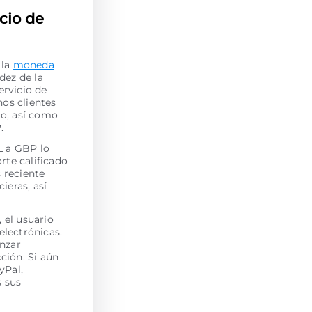
cio de
 la
moneda
dez de la
ervicio de
os clientes
jo, así como
.
L a GBP lo
rte calificado
s reciente
ieras, así
 el usuario
electrónicas.
enzar
ción. Si aún
yPal,
s sus