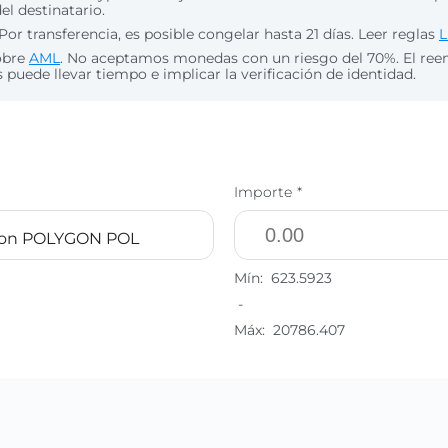
del destinatario.
Por transferencia, es posible congelar hasta 21 días. Leer reglas
L
obre
AML
. No aceptamos monedas con un riesgo del 70%. El re
puede llevar tiempo e implicar la verificación de identidad.
Importe *
gon POLYGON POL
Mín:
623.5923
-
Máx:
20786.407