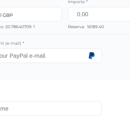
Importe *
l GBP
io:
20.78640709:
1
Reserva:
16189.40
t (e-mail) *