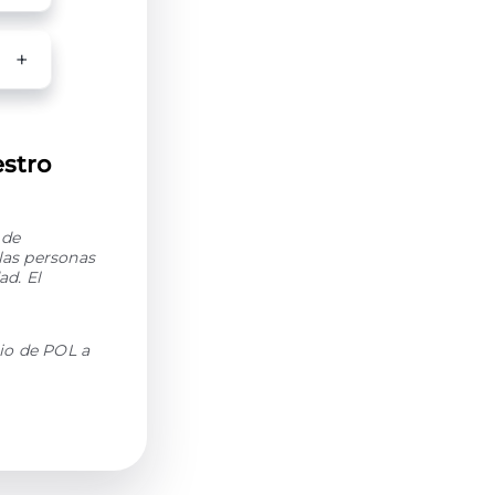
stro
 de
las personas
d. El
io de POL a