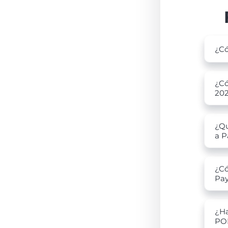
¿Có
¿Có
20
¿Qu
a P
¿Có
Pa
¿Ha
PO