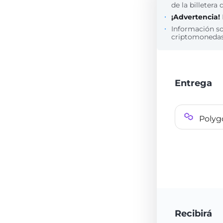
de la billetera 
¡Advertencia!
Información s
criptomonedas 
Entrega
Poly
Recibirá