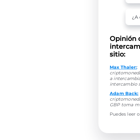
¿A 
Opinión 
intercam
sitio:
Max Thaler:
:
criptomonedas
a intercambi
intercambio 
Adam Back:
criptomoneda
GBP toma muy
Puedes leer o