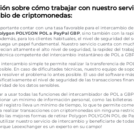
ión sobre cómo trabajar con nuestro servi
bio de criptomonedas:
portante contar con una tasa favorable para el intercambio de
olygon POLYGON POL a PayPal GBP
, sino también con la rapi
Además, para los clientes habituales, el nivel de seguridad del s
juega un papel fundamental. Nuestro servicio cuenta con much
recian altamente el alto nivel de seguridad, la rapidez del traba
 técnica competente del intercambio instantáneo de POL a GBP
 intercambio simple te permite realizar la transferencia de PO
sible. En caso de dificultades técnicas, nuestro equipo de sopo
ra resolver el problema lo antes posible. El uso del software má
ficativamente el nivel de seguridad de las transacciones financ
idad de los datos sensibles.
 a usar todas las funciones del intercambiador de POL a GBP,
onar un mínimo de información personal, como las billeteras 
 el registro lleva un mínimo de tiempo, lo que te permite com
 realizar transacciones con criptomonedas sin ninguna restric
do las mejores formas de retirar Polygon POLYGON POL de Pa
utilizar nuestro servicio de intercambio y beneficiarte de toda
porque Leoexchanger es un experto en su campo!