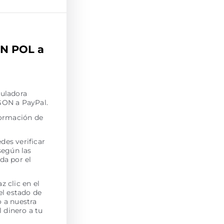
ON POL a
culadora
GON a PayPal.
formación de
des verificar
según las
ada por el
 clic en el
 el estado de
o a nuestra
 dinero a tu