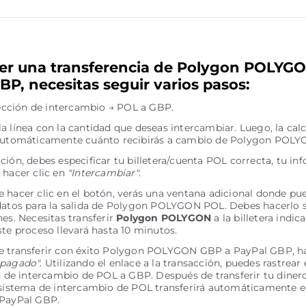
er una transferencia de Polygon POLYG
BP, necesitas seguir varios pasos:
irección de intercambio → POL a GBP.
a línea con la cantidad que deseas intercambiar. Luego, la cal
 automáticamente cuánto recibirás a cambio de Polygon POLY
ción, debes especificar tu billetera/cuenta POL correcta, tu in
 hacer clic en
"Intercambiar"
.
 hacer clic en el botón, verás una ventana adicional donde pue
datos para la salida de Polygon POLYGON POL. Debes hacerlo 
nes. Necesitas transferir
Polygon POLYGON
a la billetera indic
ste proceso llevará hasta 10 minutos.
 transferir con éxito Polygon POLYGON GBP a PayPal GBP, haz
 pagado"
. Utilizando el enlace a la transacción, puedes rastrear
ud de intercambio de POL a GBP. Después de transferir tu diner
 sistema de intercambio de POL transferirá automáticamente el
 PayPal GBP.