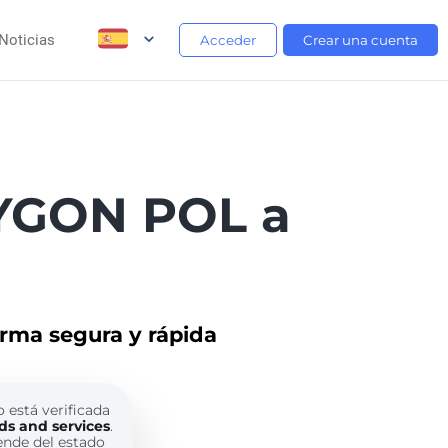
Noticias
Acceder
Crear una cuenta
LYGON POL a
orma segura y rápida
o está verificada
ds and services
.
ende del estado