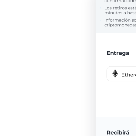
confirmaciones
Los retiros est
minutos a hasta
Información s
criptomonedas 
Entrega
Ethe
Recibirá