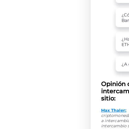
¿Có
Ba
¿Ha
ET
¿A 
Opinión 
intercam
sitio:
Max Thaler:
:
criptomonedas
a intercambi
intercambio 