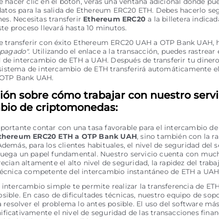
 hacer clic en el botón, verás una ventana adicional donde pue
datos para la salida de Ethereum ERC20 ETH. Debes hacerlo se
nes. Necesitas transferir
Ethereum ERC20
a la billetera indicad
ste proceso llevará hasta 10 minutos.
 transferir con éxito Ethereum ERC20 UAH a OTP Bank UAH, ha
 pagado"
. Utilizando el enlace a la transacción, puedes rastrear
ud de intercambio de ETH a UAH. Después de transferir tu dinero
 sistema de intercambio de ETH transferirá automáticamente el
 OTP Bank UAH.
ión sobre cómo trabajar con nuestro servi
bio de criptomonedas:
portante contar con una tasa favorable para el intercambio de
thereum ERC20 ETH a OTP Bank UAH
, sino también con la ra
Además, para los clientes habituales, el nivel de seguridad del s
juega un papel fundamental. Nuestro servicio cuenta con much
recian altamente el alto nivel de seguridad, la rapidez del traba
 técnica competente del intercambio instantáneo de ETH a UAH
 intercambio simple te permite realizar la transferencia de ET
sible. En caso de dificultades técnicas, nuestro equipo de sopo
ra resolver el problema lo antes posible. El uso del software má
ficativamente el nivel de seguridad de las transacciones financ