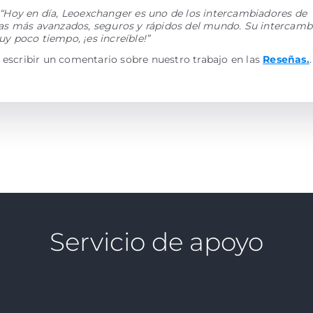
“Hoy en día, Leoexchanger es uno de los intercambiadores de
s más avanzados, seguros y rápidos del mundo. Su intercamb
 poco tiempo, ¡es increíble!”
 escribir un comentario sobre nuestro trabajo en las
Reseñas.
.
Servicio de apoyo