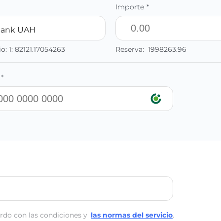
Importe *
Bank UAH
io:
1:
82121.17054263
Reserva:
1998263.96
*
rdo con las condiciones y
las normas del servicio
.