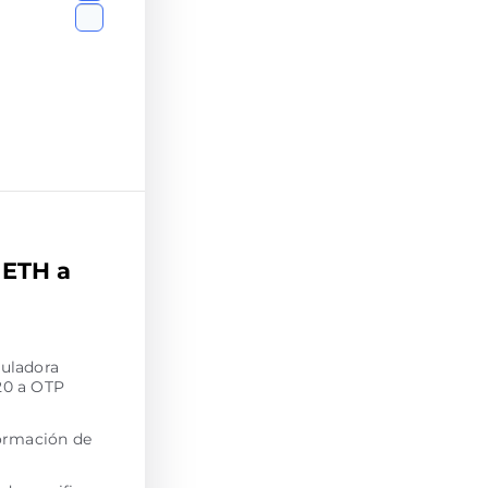
 ETH a
culadora
20 a OTP
formación de