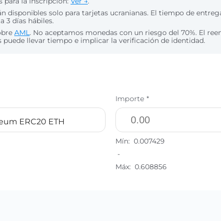
 para la inscripción:
Ver →
.
án disponibles solo para tarjetas ucranianas. El tiempo de entreg
 3 días hábiles.
obre
AML
. No aceptamos monedas con un riesgo del 70%. El re
puede llevar tiempo e implicar la verificación de identidad.
Importe *
reum ERC20 ETH
Mín:
0.007429
-
Máx:
0.608856