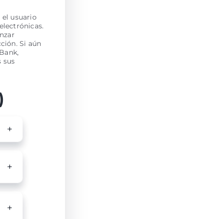
 el usuario
electrónicas.
enzar
ción. Si aún
Bank,
s sus
)