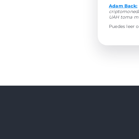
Adam Back:
criptomoneda
UAH toma muy
Puedes leer o