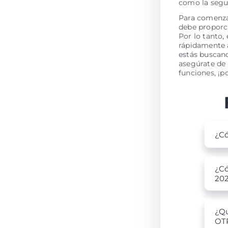
como la segur
Para comenzar
debe proporci
Por lo tanto,
rápidamente a
estás buscan
asegúrate de 
funciones, ¡
¿Có
¿Có
20
¿Qu
OT