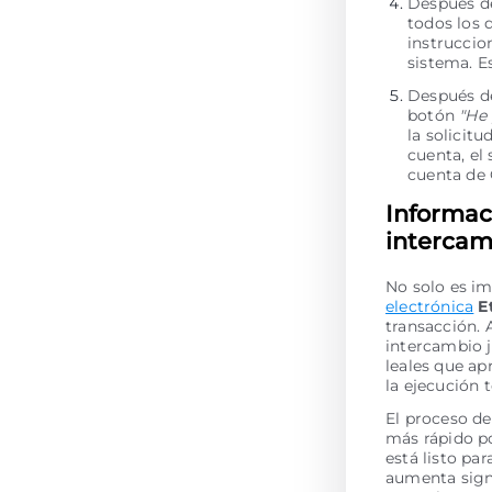
Después de
todos los 
instruccio
sistema. E
Después de
botón
"He
la solicit
cuenta, el
cuenta de
Informac
intercam
No solo es im
electrónica
E
transacción. 
intercambio 
leales que ap
la ejecución
El proceso de
más rápido po
está listo pa
aumenta signi