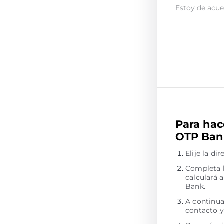
Estoy de acue
Para hac
OTP Bank
Elije la d
Completa l
calculará
Bank.
A continua
contacto y