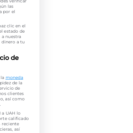
des verificar
gún las
a por el
z clic en el
 el estado de
 a nuestra
 dinero a tu
cio de
 la
moneda
pidez de la
ervicio de
os clientes
jo, así como
.
H a UAH lo
rte calificado
s reciente
ieras, así