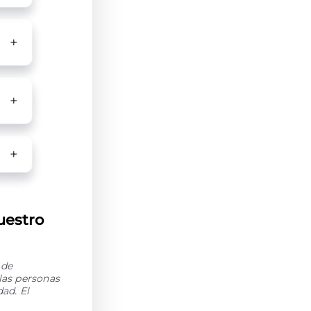
uestro
 de
las personas
ad. El