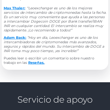
Max Thaler:
:
“Leoexchanger es uno de los mejores
servicios de intercambio de criptomonedas hasta la fecha.
Es un servicio muy conveniente que ayuda a las personas
a intercambiar Dogecoin DOGE por Bank transfer/IBAN
INR en cualquier cantidad. El intercambio se realiza muy
rápidamente. ¡Lo recomiendo a todos!”
Adam Back:
“Hoy en día, Leoexchanger es uno de los
intercambiadores de criptomonedas más avanzados,
seguros y rápidos del mundo. Su intercambio de DOGE a
INR toma muy poco tiempo, ¡es increíble!”
Puedes leer o escribir un comentario sobre nuestro
trabajo en las
Reseñas.
.
Servicio de apoyo