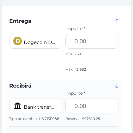
Entrega
Importe *
Dogecoin DOGE
Mín:
2681
-
Máx:
131682
Recibirá
Importe *
Bank transfer/IBAN INR
Tipo de cambio:
1:
6.71311088
Reserva:
997620.25