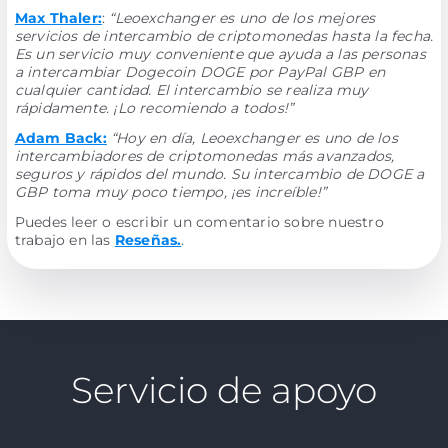
Max Thaler:
:
“Leoexchanger es uno de los mejores
servicios de intercambio de criptomonedas hasta la fecha.
Es un servicio muy conveniente que ayuda a las personas
a intercambiar Dogecoin DOGE por PayPal GBP en
cualquier cantidad. El intercambio se realiza muy
rápidamente. ¡Lo recomiendo a todos!”
Adam Back:
“Hoy en día, Leoexchanger es uno de los
intercambiadores de criptomonedas más avanzados,
seguros y rápidos del mundo. Su intercambio de DOGE a
GBP toma muy poco tiempo, ¡es increíble!”
Puedes leer o escribir un comentario sobre nuestro
trabajo en las
Reseñas.
.
Servicio de apoyo