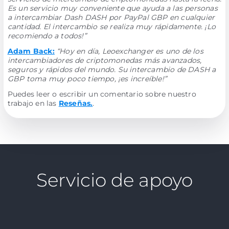
Es un servicio muy conveniente que ayuda a las personas
a intercambiar Dash DASH por PayPal GBP en cualquier
cantidad. El intercambio se realiza muy rápidamente. ¡Lo
recomiendo a todos!”
Adam Back:
“Hoy en día, Leoexchanger es uno de los
intercambiadores de criptomonedas más avanzados,
seguros y rápidos del mundo. Su intercambio de DASH a
GBP toma muy poco tiempo, ¡es increíble!”
Puedes leer o escribir un comentario sobre nuestro
trabajo en las
Reseñas.
.
Servicio de apoyo