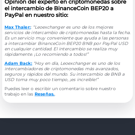
Opinión del experto en criptomonedas sobre
el intercambio de BinanceCoin BEP20 a
PayPal en nuestro sitio:
Max Thaler:
:
“Leoexchanger es uno de los mejores
servicios de intercambio de criptomonedas hasta la fecha.
Es un servicio muy conveniente que ayuda a las personas
a intercambiar BinanceCoin BEP20 BNB por PayPal USD
en cualquier cantidad. El intercambio se realiza muy
rápidamente. ¡Lo recomiendo a todos!”
Adam Back:
“Hoy en día, Leoexchanger es uno de los
intercambiadores de criptomonedas más avanzados,
seguros y rápidos del mundo. Su intercambio de BNB a
USD toma muy poco tiempo, ¡es increíble!”
Puedes leer o escribir un comentario sobre nuestro
trabajo en las
Reseñas.
.