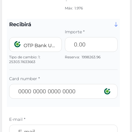
-
Máx:
1.976
Recibirá
Importe *
OTP Bank UAH
Tipo de cambio:
1:
Reserva:
1998263.96
25303.11633663
Card number *
E-mail *