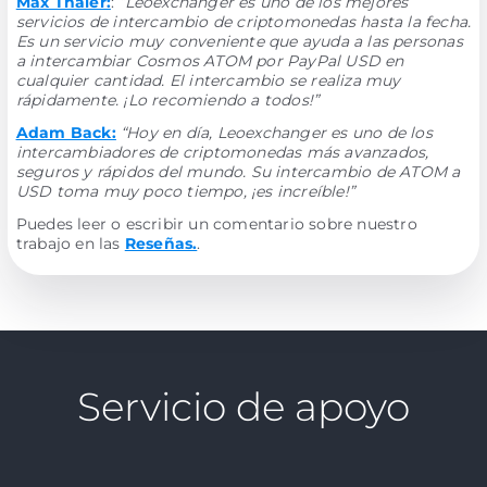
Max Thaler:
:
“Leoexchanger es uno de los mejores
servicios de intercambio de criptomonedas hasta la fecha.
Es un servicio muy conveniente que ayuda a las personas
a intercambiar Cosmos ATOM por PayPal USD en
cualquier cantidad. El intercambio se realiza muy
rápidamente. ¡Lo recomiendo a todos!”
Adam Back:
“Hoy en día, Leoexchanger es uno de los
intercambiadores de criptomonedas más avanzados,
seguros y rápidos del mundo. Su intercambio de ATOM a
USD toma muy poco tiempo, ¡es increíble!”
Puedes leer o escribir un comentario sobre nuestro
trabajo en las
Reseñas.
.
Servicio de apoyo