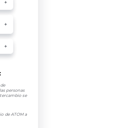
:
 de
las personas
ntercambio se
bio de ATOM a