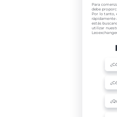
Para comenza
debe proporci
Por lo tanto,
rápidamente a
estás buscan
utilizar nues
Leoexchanger
¿Có
¿Có
¿Qu