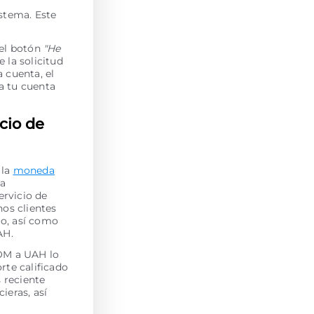
istema. Este
 el botón
"He
e la solicitud
 cuenta, el
a tu cuenta
cio de
 la
moneda
la
ervicio de
os clientes
jo, así como
AH.
TOM a UAH lo
rte calificado
s reciente
ieras, así