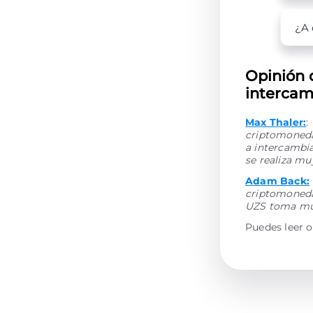
¿A 
Opinión 
intercam
Max Thaler:
:
criptomonedas
a intercambi
se realiza mu
Adam Back:
criptomoneda
UZS toma muy
Puedes leer o