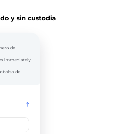
do y sin custodia
úmero de
es immediately
embolso de