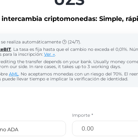
intercambia criptomonedas: Simple, rápi
 se realiza automáticamente 🕒 (24/7).
teBIT
. La tasa es fija hasta que el cambio no exceda el 0,01%. N
 para la inscripción:
Ver →
.
rediting the transfer depends on your bank. Usually money com
rom our side. In rare cases, it takes up to 3 working days.
obre
AML
. No aceptamos monedas con un riesgo del 70%. El re
puede llevar tiempo e implicar la verificación de identidad.
Importe *
ano ADA