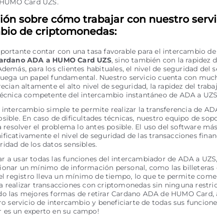
 HUMO Card UZS.
ión sobre cómo trabajar con nuestro servi
bio de criptomonedas:
portante contar con una tasa favorable para el intercambio de
ardano ADA a HUMO Card UZS
, sino también con la rapidez d
Además, para los clientes habituales, el nivel de seguridad del s
juega un papel fundamental. Nuestro servicio cuenta con much
recian altamente el alto nivel de seguridad, la rapidez del traba
 técnica competente del intercambio instantáneo de ADA a UZS
 intercambio simple te permite realizar la transferencia de AD
sible. En caso de dificultades técnicas, nuestro equipo de sopo
ra resolver el problema lo antes posible. El uso del software má
ficativamente el nivel de seguridad de las transacciones financ
idad de los datos sensibles.
 a usar todas las funciones del intercambiador de ADA a UZS,
onar un mínimo de información personal, como las billeteras 
 el registro lleva un mínimo de tiempo, lo que te permite com
 realizar transacciones con criptomonedas sin ninguna restric
do las mejores formas de retirar Cardano ADA de HUMO Card, 
tro servicio de intercambio y beneficiarte de todas sus funcione
 es un experto en su campo!