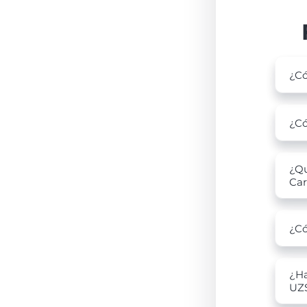
¿Có
¿Có
¿Qu
Ca
¿Có
¿Ha
UZ