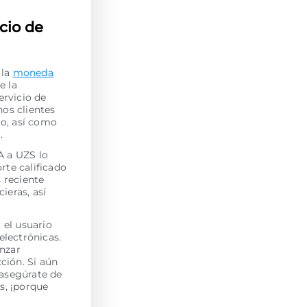
cio de
 la
moneda
e la
ervicio de
os clientes
jo, así como
.
A a UZS lo
rte calificado
s reciente
ieras, así
 el usuario
electrónicas.
enzar
ción. Si aún
asegúrate de
s, ¡porque