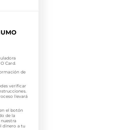
 HUMO
culadora
MO Card.
nformación de
des verificar
nstrucciones.
roceso llevará
en el botón
do de la
 nuestra
 dinero a tu