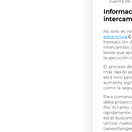
cuenta de
Informac
intercam
No solo es im
electrónica
C
transacción. 
intercambio 
leales que ap
la ejecución
El proceso de
más rápido po
está listo pa
aumenta signi
como la segur
Para comenzar
debe proporci
Por lo tanto,
rápidamente a
estás buscan
utilizar nues
Leoexchanger