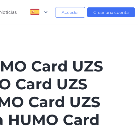
Noticias
Acceder
Crear una cuenta
UMO Card UZS
O Card UZS
MO Card UZS
 a HUMO Card