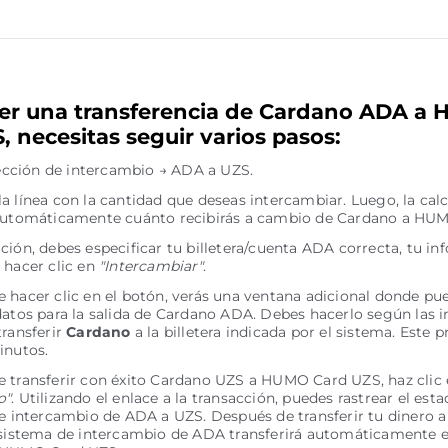
er una transferencia de Cardano ADA a
, necesitas seguir varios pasos:
irección de intercambio → ADA a UZS.
a línea con la cantidad que deseas intercambiar. Luego, la cal
 automáticamente cuánto recibirás a cambio de Cardano a HU
ción, debes especificar tu billetera/cuenta ADA correcta, tu i
 hacer clic en
"Intercambiar"
.
 hacer clic en el botón, verás una ventana adicional donde pue
datos para la salida de Cardano ADA. Debes hacerlo según las i
transferir
Cardano
a la billetera indicada por el sistema. Este p
inutos.
 transferir con éxito Cardano UZS a HUMO Card UZS, haz clic 
o"
. Utilizando el enlace a la transacción, puedes rastrear el esta
de intercambio de ADA a UZS. Después de transferir tu dinero a
 sistema de intercambio de ADA transferirá automáticamente el