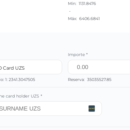
Mín:
1131.8476
-
Máx:
6406.6841
Importe *
 Card UZS
io:
1:
2341.3047505
Reserva:
35035527.85
 card holder UZS *