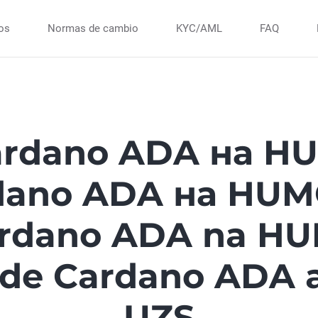
ios
Normas de cambio
KYC/AML
FAQ
rdano ADA на H
dano ADA на HUM
rdano ADA na HU
 de Cardano ADA
UZS