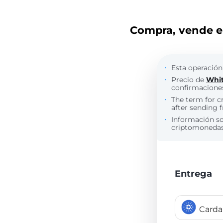
Compra, vende e 
Esta operación
Precio de
Whi
confirmaciones
The term for c
after sending f
Información s
criptomonedas 
Entrega
Card