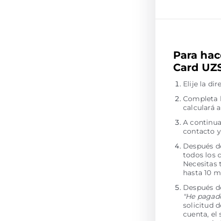
Para hac
Card UZS
Elije la d
Completa l
calculará
A continua
contacto y
Después de
todos los 
Necesitas 
hasta 10 m
Después de
"He pagad
solicitud 
cuenta, el