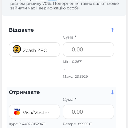
рівнем ризику 70%. Повернення таких валют може
зайняти час і верифікацію особи.
Віддаєте
Сума *
Zcash ZEC
Мін:
0.2671
-
Макс:
23.3929
Отримаєте
Сума *
Visa/MasterCard 💳 TJS
Курс:
1:
4492.81529411
Резерв:
89955.61