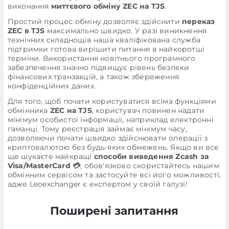
виконання
миттєвого обміну ZEC на TJS
.
Простий процес обміну дозволяє здійснити
переказ
ZEC в TJS
максимально швидко. У разі виникнення
технічних складнощів наша кваліфікована служба
підтримки готова вирішити питання в найкоротші
терміни. Використання новітнього програмного
забезпечення значно підвищує рівень безпеки
фінансових транзакцій, а також збереження
конфіденційних даних.
Для того, щоб почати користуватися всіма функціями
обмінника
ZEC на TJS
, користувач повинен надати
мінімум особистої інформації, наприклад електронні
гаманці. Тому реєстрація займає мінімум часу,
дозволяючи почати швидко здійснювати операції з
криптовалютою без будь-яких обмежень. Якщо ви все
ще шукаєте найкращі
способи виведення Zcash за
Visa/MasterCard 💳
, обов'язково скористайтесь нашим
обмінним сервісом та застосуйте всі його можливості,
адже Leoexchanger є експертом у своїй галузі!
Поширені запитання