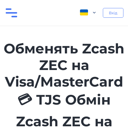
Вхід
Обменять Zcash
ZEC на
Visa/MasterCard
💳 TJS Обмін
Zcash ZEC на