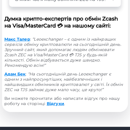
Думка крипто-експертів про обмін Zcash
на Visa/MasterCard 💳 на нашому сайті:
Макс Талер
:
“Leoexchanger – є одним із найкращих
сервісів обміну криптовалюти на сьогоднішній день.
Зручний сайт, який допомагає людям обмінювати
Zcash ZEC на Visa/MasterCard 💳 TJS у будь-якій
кількості. Обмін відбувається дуже швидко.
Рекомендую всім!“
Адам Бек
:
“На сьогоднішній день Leoexchanger є
одним з найпросунутіших, найбезпечніших і
найшвидших обмінників криптовалют у світі. Їх обмін
ZEC на TJS займає дуже мало часу, це круто!”
Ви можете прочитати або написати відгук про нашу
роботу на сторінці
Відгуки
.