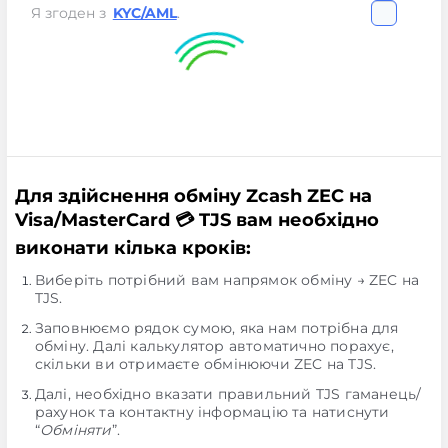
Я згоден з
KYC/AML
.
Для здійснення обміну Zcash ZEC на
Visa/MasterCard 💳 TJS вам необхідно
виконати кілька кроків:
Виберіть потрібний вам напрямок обміну → ZEC на
TJS.
Заповнюємо рядок сумою, яка нам потрібна для
обміну. Далі калькулятор автоматично порахує,
скільки ви отримаєте обмінюючи ZEC на TJS.
Далі, необхідно вказати правильний TJS гаманець/
рахунок та контактну інформацію та натиснути
“
Обміняти
”.