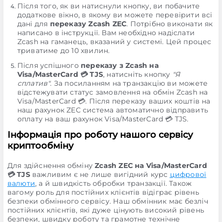
Після того, як ви натиснули кнопку, ви побачите
додаткове вікно, в якому ви можете перевірити всі
дані для
переказу Zcash ZEC
. Потрібно виконати як
написано в інструкції. Вам необхідно надіслати
Zcash на гаманець, вказаний у системі. Цей процес
триватиме до 10 хвилин.
Після успішного
переказу з Zcash на
Visa/MasterCard 💳 TJS
, натисніть кнопку
"Я
сплатив"
. За посиланням на транзакцію ви можете
відстежувати статус замовлення на обмін Zcash на
Visa/MasterCard 💳. Після переказу ваших коштів на
наш рахунок ZEC система автоматично відправить
оплату на ваш рахунок Visa/MasterCard 💳 TJS.
Інформація про роботу нашого сервісу
криптообміну
Для здійснення обміну
Zcash ZEC на Visa/MasterCard
💳 TJS
важливим є не лише вигідний курс
цифрової
валюти
, а й швидкість обробки транзакції. Також
вагому роль для постійних клієнтів відіграє рівень
безпеки обмінного сервісу. Наш обмінник має безліч
постійних клієнтів, які дуже цінують високий рівень
безпеки, швидку роботу та грамотне технічне