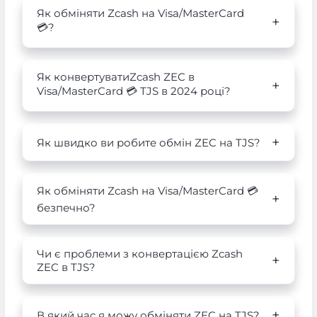
Як обміняти Zcash на Visa/MasterCard
💳?
Як конвертуватиZcash ZEC в
Visa/MasterCard 💳 TJS в 2024 році?
Як швидко ви робите обмін ZEC на TJS?
Як обміняти Zcash на Visa/MasterCard 💳
безпечно?
Чи є проблеми з конвертацією Zcash
ZEC в TJS?
В який час я можу обміняти ZEC на TJS?