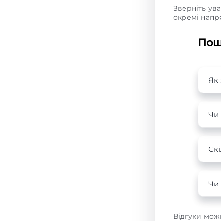
Зверніть ува
окремі напря
Пош
Як
Чи 
Скі
Чи 
Відгуки мож