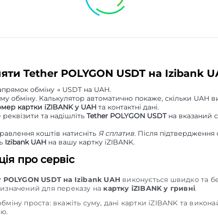
няти Tether POLYGON USDT на Izibank 
апрямок обміну → USDT на UAH.
уму обміну. Калькулятор автоматично покаже, скільки UAH в
омер картки iZIBANK у UAH
та контактні дані.
 реквізити та надішліть
Tether POLYGON USDT
на вказаний 
правлення коштів натисніть
Я сплатив
. Після підтвердження
ть
Izibank UAH
на вашу картку iZIBANK.
ія про сервіс
r POLYGON USDT на Izibank UAH
виконується швидко та б
изначений для переказу на
картку iZIBANK у гривні
.
міну проста: вкажіть суму, дані картки iZIBANK та викона
єю.