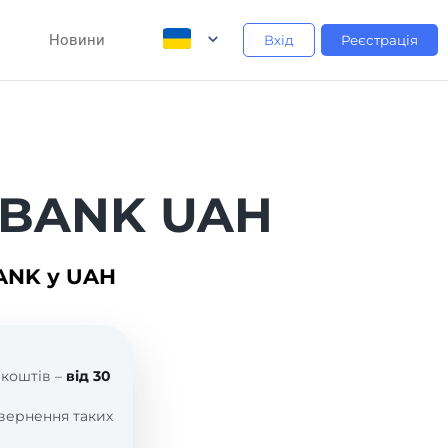
Новини
Вхід
Реєстрація
ZIBANK UAH
BANK у UAH
 коштів –
від 30
вернення таких