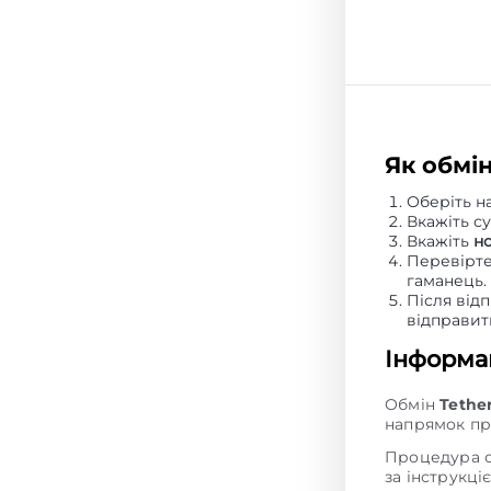
Як обмі
Оберіть н
Вкажіть с
Вкажіть
н
Перевірте
гаманець.
Після від
відправи
Інформац
Обмін
Tethe
напрямок пр
Процедура об
за інструкці