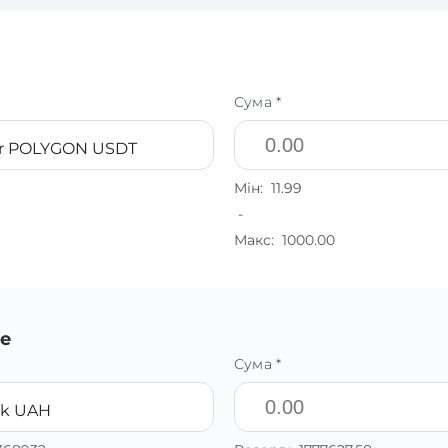
Сума *
er POLYGON USDT
Мін:
11.99
-
Макс:
1000.00
е
Сума *
nk UAH