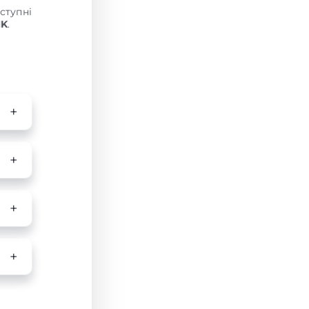
ступні
NK
.