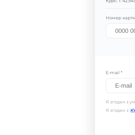
Курс:
1:
42.54
Номер картк
E-mail *
Я згоден з у
Я згоден з
K