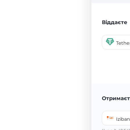
Віддаєте
Teth
Отримаєт
Iziba