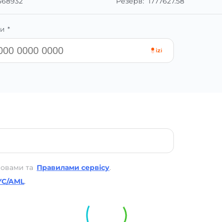
368932
Резерв:
1777627.58
и *
мовами та
Правилами сервісу
.
YC/AML
.