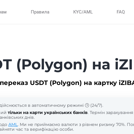
рам
Правила
KYC/AML
FAQ
T (Polygon) на i
ереказ USDT (Polygon) на картку iZI
дійснюється в автоматичному режимі 🕒 (24/7).
вий
тільки на карти українських банків
. Термін зарахування
анківських днів.
щодо
AML
. Ми не приймаємо валюти з рівнем ризику 70%. По
йняти час та верифікацію особи.