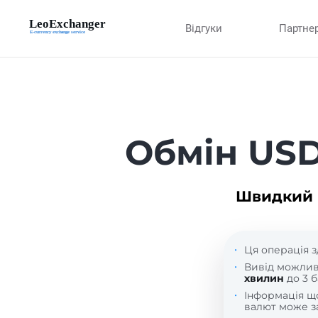
Відгуки
Партне
Обмін USD
Швидкий п
Ця операція з
Вивід можли
хвилин
до 3 б
Інформація 
валют може за