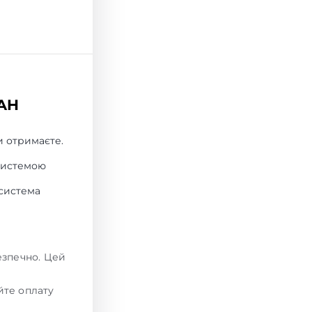
UAH
и отримаєте.
системою
 система
езпечно. Цей
йте оплату