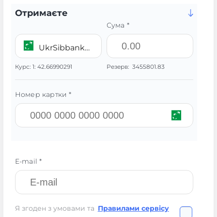
Отримаєте
Сума *
UkrSibbank UAH
Курс:
1:
42.66990291
Резерв:
3455801.83
Номер картки *
E-mail *
Я згоден з умовами та
Правилами сервісу