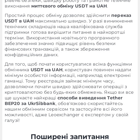
рівень безпеки, швидку роботу та грамотне технічне
виконання
миттєвого обміну USDT на UAH
.
Простий процес обміну дозволяє здійснити
переказ
USDT в UAH
максимально швидко. У разі виникнення
технічних складнощів наша кваліфікована служба
підтримки готова вирішити питання в найкоротші
терміни. Використання новітнього програмного
забезпечення значно підвищує рівень безпеки
фінансових транзакцій, а також збереження
конфіденційних даних.
Для того, щоб почати користуватися всіма функціями
обмінника
USDT на UAH
, користувач повинен надати
мінімум особистої інформації, наприклад електронні
гаманці. Тому реєстрація займає мінімум часу,
дозволяючи почати швидко здійснювати операції з
криптовалютою без будь-яких обмежень. Якщо ви все
ще шукаєте найкращі
способи виведення Tether
BEP20 за UkrSibbank
, обов'язково скористайтесь
нашим обмінним сервісом та застосуйте всі його
можливості, адже Leoexchanger є експертом у своїй
галузі!
Поширені запитання