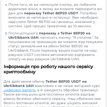
Після того, як ви натиснули кнопку, ви побачите
додаткове вікно, в якому ви можете перевірити всі
дані для
переказу Tether BEP20 USDT
. Потрібно
виконати як написано в інструкції. Вам необхідно
надіслати Tether BEP20 на гаманець, вказаний у
системі. Цей процес триватиме до 10 хвилин.
Після успішного
переказу з Tether BEP20 на
UkrSibbank UAH
, натисніть кнопку
"Я сплатив"
. За
посиланням на транзакцію ви можете відстежувати
статус замовлення на обмін Tether BEP20 на
UkrSibbank. Після переказу ваших коштів на наш
рахунок USDT система автоматично відправить
оплату на ваш рахунок UkrSibbank UAH.
Інформація про роботу нашого сервісу
криптообміну
Для здійснення обміну
Tether BEP20 USDT на
UkrSibbank UAH
важливим є не лише вигідний курс
цифрової валюти
, а й швидкість обробки транзакції.
Також вагому роль для постійних клієнтів відіграє
рівень безпеки обмінного сервісу. Наш обмінник має
безліч постійних клієнтів, які дуже цінують високий