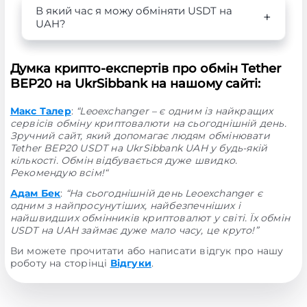
В який час я можу обміняти USDT на
UAH?
Думка крипто-експертів про обмін Tether
BEP20 на UkrSibbank на нашому сайті:
Макс Талер
:
“Leoexchanger – є одним із найкращих
сервісів обміну криптовалюти на сьогоднішній день.
Зручний сайт, який допомагає людям обмінювати
Tether BEP20 USDT на UkrSibbank UAH у будь-якій
кількості. Обмін відбувається дуже швидко.
Рекомендую всім!“
Адам Бек
:
“На сьогоднішній день Leoexchanger є
одним з найпросунутіших, найбезпечніших і
найшвидших обмінників криптовалют у світі. Їх обмін
USDT на UAH займає дуже мало часу, це круто!”
Ви можете прочитати або написати відгук про нашу
роботу на сторінці
Відгуки
.