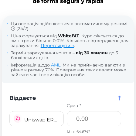
de forma segura y rápida
Ця операція здійснюється в автоматичному режимі
🕒 (24/7).
Ціна формується від
WhiteBIT
. Курс фіксується до
змін трохи більше 0,01%. Кількість підтверджень для
зарахування:
Переглянути →
.
Термін зарахування коштів –
від 30 хвилин
до 3
банківських днів.
Інформація щодо
AML
. Ми не приймаємо валюти з
рівнем ризику 70%. Повернення таких валют може
зайняти час і верифікацію особи.
Віддаєте
Сума *
Uniswap ERC20 UNI
Мін:
64.6742