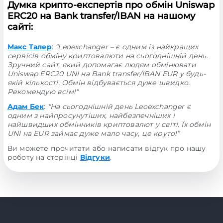
Думка крипто-експертів про обмін Uniswap
ERC20 на Bank transfer/IBAN на нашому
сайті:
Макс Талер
:
“Leoexchanger – є одним із найкращих
сервісів обміну криптовалюти на сьогоднішній день.
Зручний сайт, який допомагає людям обмінювати
Uniswap ERC20 UNI на Bank transfer/IBAN EUR у будь-
якій кількості. Обмін відбувається дуже швидко.
Рекомендую всім!“
Адам Бек
:
“На сьогоднішній день Leoexchanger є
одним з найпросунутіших, найбезпечніших і
найшвидших обмінників криптовалют у світі. Їх обмін
UNI на EUR займає дуже мало часу, це круто!”
Ви можете прочитати або написати відгук про нашу
роботу на сторінці
Відгуки
.