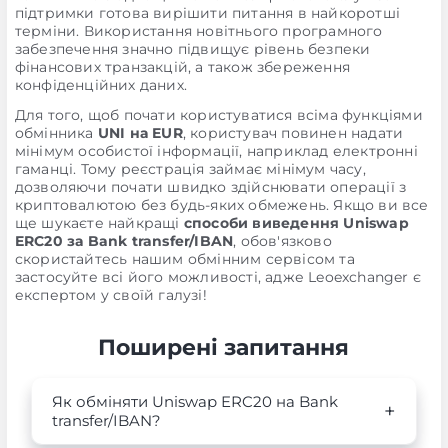
підтримки готова вирішити питання в найкоротші
терміни. Використання новітнього програмного
забезпечення значно підвищує рівень безпеки
фінансових транзакцій, а також збереження
конфіденційних даних.
Для того, щоб почати користуватися всіма функціями
обмінника
UNI на EUR
, користувач повинен надати
мінімум особистої інформації, наприклад електронні
гаманці. Тому реєстрація займає мінімум часу,
дозволяючи почати швидко здійснювати операції з
криптовалютою без будь-яких обмежень. Якщо ви все
ще шукаєте найкращі
способи виведення Uniswap
ERC20 за Bank transfer/IBAN
, обов'язково
скористайтесь нашим обмінним сервісом та
застосуйте всі його можливості, адже Leoexchanger є
експертом у своїй галузі!
Поширені запитання
Як обміняти Uniswap ERC20 на Bank
transfer/IBAN?