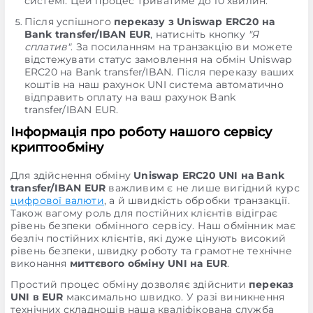
системі. Цей процес триватиме до 10 хвилин.
Після успішного
переказу з Uniswap ERC20 на
Bank transfer/IBAN EUR
, натисніть кнопку
"Я
сплатив"
. За посиланням на транзакцію ви можете
відстежувати статус замовлення на обмін Uniswap
ERC20 на Bank transfer/IBAN. Після переказу ваших
коштів на наш рахунок UNI система автоматично
відправить оплату на ваш рахунок Bank
transfer/IBAN EUR.
Інформація про роботу нашого сервісу
криптообміну
Для здійснення обміну
Uniswap ERC20 UNI на Bank
transfer/IBAN EUR
важливим є не лише вигідний курс
цифрової валюти
, а й швидкість обробки транзакції.
Також вагому роль для постійних клієнтів відіграє
рівень безпеки обмінного сервісу. Наш обмінник має
безліч постійних клієнтів, які дуже цінують високий
рівень безпеки, швидку роботу та грамотне технічне
виконання
миттєвого обміну UNI на EUR
.
Простий процес обміну дозволяє здійснити
переказ
UNI в EUR
максимально швидко. У разі виникнення
технічних складнощів наша кваліфікована служба