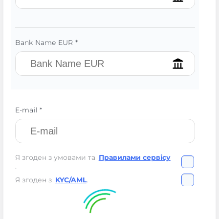
Bank Name EUR *
E-mail *
Я згоден з умовами та
Правилами сервісу
.
Я згоден з
KYC/AML
.