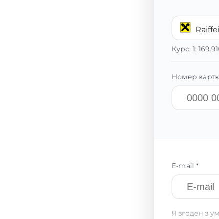
Raiff
Курс:
1:
169.9
Номер картк
E-mail *
Я згоден з у