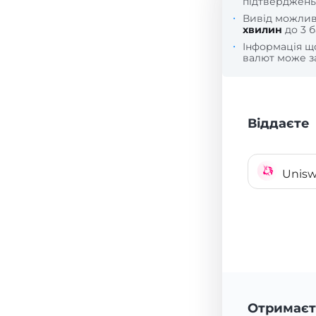
підтверджень
Вивід можли
хвилин
до 3 б
Інформація 
валют може за
Віддаєте
Unis
Отримаєт