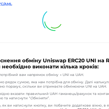
YC/AML
.
снення обміну Uniswap ERC20 UNI на Ra
 необхідно виконати кілька кроків:
потрібний вам напрямок обміну → UNI на UAH.
о рядок сумою, яка нам потрібна для обміну. Далі кальку
но порахує, скільки ви отримаєте обмінюючи UNI на UAH.
бхідно вказати правильний UAH гаманець/рахунок та конта
ю та натиснути “
Обміняти
”.
о, як ви натиснули кнопку, ви побачите додаткове вікно, в 