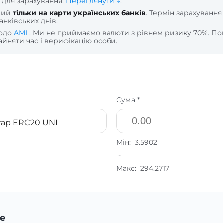
 для зарахування:
Переглянути →
.
вий
тільки на карти українських банків
. Термін зарахування
анківських днів.
щодо
AML
. Ми не приймаємо валюти з рівнем ризику 70%. По
йняти час і верифікацію особи.
Сума *
wap ERC20 UNI
Мін:
3.5902
-
Макс:
294.2717
е