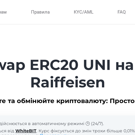
рам
Правила
KYC/AML
FAQ
wap ERC20 UNI на
Raiffeisen
те та обмінюйте криптовалюту: Просто
дійснюється в автоматичному режимі 🕒 (24/7).
ься від
WhiteBIT
. Курс фіксується до змін трохи більше 0,01%