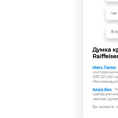
Чи
В я
Думка к
Raiffeis
Макс Талер
:
сьогоднішні
ERC20 UNI на
Рекомендую 
Адам Бек
:
“
найбезпечніш
займає дуже 
Ви можете п