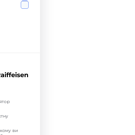
iffeisen
лятор
ктну
якому ви