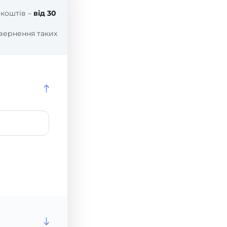
 коштів –
від 30
вернення таких