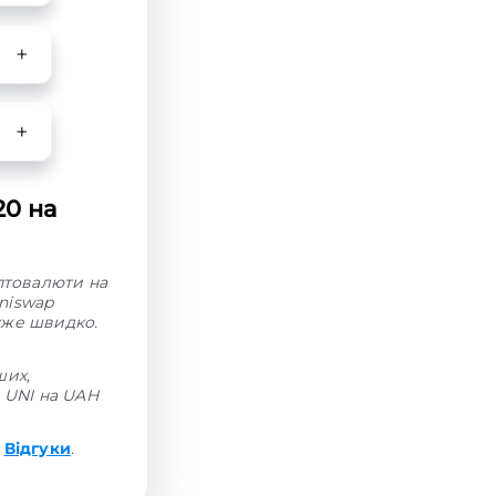
20 на
иптовалюти на
niswap
дуже швидко.
ших,
н UNI на UAH
і
Відгуки
.