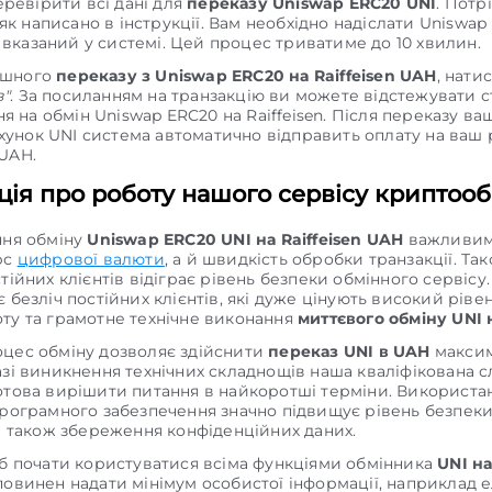
ревірити всі дані для
переказу Uniswap ERC20 UNI
. Потр
як написано в інструкції. Вам необхідно надіслати Uniswap
 вказаний у системі. Цей процес триватиме до 10 хвилин.
ішного
переказу з Uniswap ERC20 на Raiffeisen UAH
, нати
в"
. За посиланням на транзакцію ви можете відстежувати с
я на обмін Uniswap ERC20 на Raiffeisen. Після переказу ва
хунок UNI система автоматично відправить оплату на ваш 
 UAH.
ія про роботу нашого сервісу криптооб
ння обміну
Uniswap ERC20 UNI на Raiffeisen UAH
важливим
рс
цифрової валюти
, а й швидкість обробки транзакції. Та
тійних клієнтів відіграє рівень безпеки обмінного сервісу
 безліч постійних клієнтів, які дуже цінують високий ріве
ту та грамотне технічне виконання
миттєвого обміну UNI
цес обміну дозволяє здійснити
переказ UNI в UAH
макси
азі виникнення технічних складнощів наша кваліфікована 
отова вирішити питання в найкоротші терміни. Використа
програмного забезпечення значно підвищує рівень безпек
 а також збереження конфіденційних даних.
об почати користуватися всіма функціями обмінника
UNI н
повинен надати мінімум особистої інформації, наприклад 