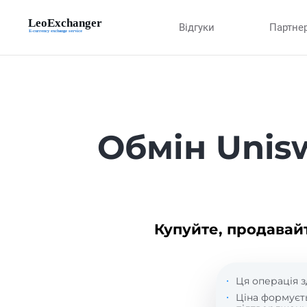
Відгуки
Партне
Обмін Unis
Купуйте, продавай
Ця операція з
Ціна формуєт