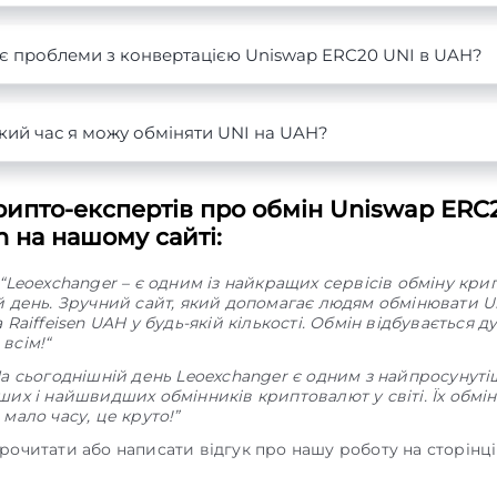
 є проблеми з конвертацією Uniswap ERC20 UNI в UAH?
кий час я можу обміняти UNI на UAH?
рипто-експертів про обмін Uniswap ERC
en на нашому сайті:
“Leoexchanger – є одним із найкращих сервісів обміну кр
й день. Зручний сайт, який допомагає людям обмінювати U
 Raiffeisen UAH у будь-якій кількості. Обмін відбувається 
всім!“
На сьогоднішній день Leoexchanger є одним з найпросунуті
их і найшвидших обмінників криптовалют у світі. Їх обмі
мало часу, це круто!”
рочитати або написати відгук про нашу роботу на сторінц