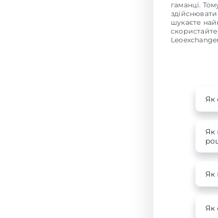
гаманці. То
здійснювати
шукаєте на
скористайте
Leoexchanger
Як 
Як 
роц
Як
Як 