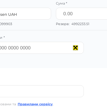
Сума *
eisen UAH
1099903
Резерв:
4992233.51
и *
мовами та
Правилами сервісу
.