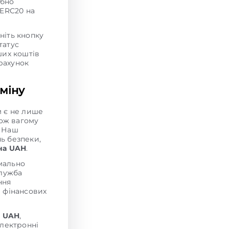
ібно
 ERC20 на
сніть кнопку
татус
ших коштів
рахунок
міну
 є не лише
кож вагому
. Наш
нь безпеки,
 на UAH
.
мально
служба
ння
и фінансових
а UAH
,
електронні