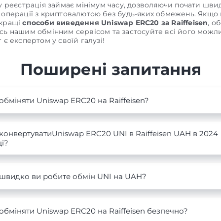
му реєстрація займає мінімум часу, дозволяючи почати шви
 операції з криптовалютою без будь-яких обмежень. Якщо
йкращі
способи виведення Uniswap ERC20 за Raiffeisen
, о
сь нашим обмінним сервісом та застосуйте всі його можли
 є експертом у своїй галузі!
Поширені запитання
обміняти Uniswap ERC20 на Raiffeisen?
конвертуватиUniswap ERC20 UNI в Raiffeisen UAH в 2024
і?
 швидко ви робите обмін UNI на UAH?
обміняти Uniswap ERC20 на Raiffeisen безпечно?