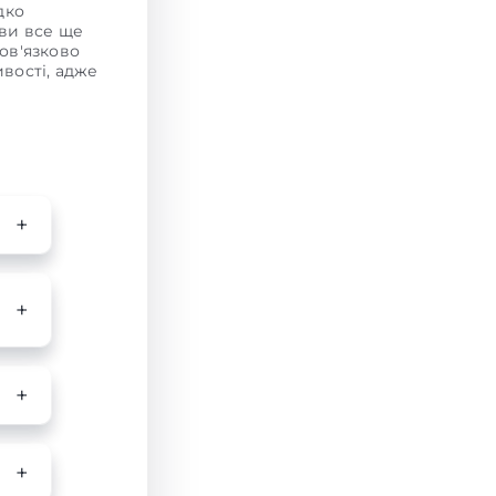
дко
 ви все ще
бов'язково
вості, адже