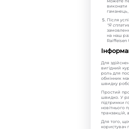
можете пе
виконати 
гаманець,
Після усп
"Я сплати
замовленн
на наш ра
Raiffeisen
Інформац
Для здійсне
вигідний ку
роль для пос
обмінник має
швидку робо
Простий про
швидко. У р
підтримки г
новітнього 
транзакцій,
Для того, щ
користувач 