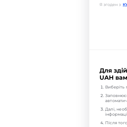
Я згоден з
K
Для здій
UAH вам
Виберіть 
Заповнюєм
автоматич
Далі, нео
інформаці
Після тог