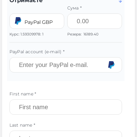
Отримаєте
Сума *
PayPal GBP
Курс:
1.59309978:
1
Резерв:
16189.40
PayPal account (e-mail) *
First name *
Last name *