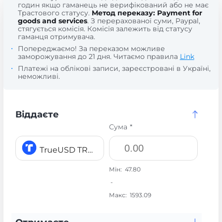
годин якщо гаманець не верифікований або не має
Трастового статусу.
Метод переказу: Payment for
goods and services
. З перерахованої суми, Paypal,
стягується комісія. Комісія залежить від статусу
гаманця отримувача.
Попереджаємо! За переказом можливе
заморожування до 21 дня. Читаємо правила
Link
Платежі на облікові записи, зареєстровані в Україні,
неможливі.
Віддаєте
Сума *
TrueUSD TRC20 TUSD
Мін:
47.80
-
Макс:
1593.09