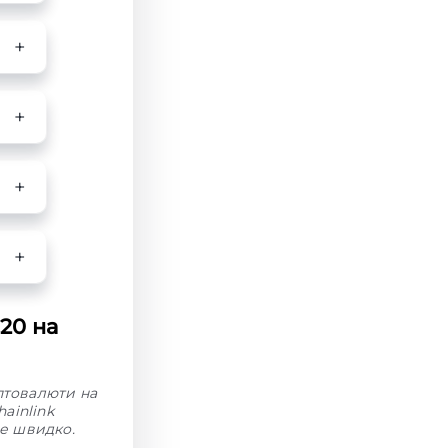
20 на
иптовалюти на
ainlink
же швидко.