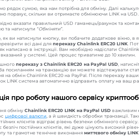
о рядок сумою, яка нам потрібна для обміну. Далі кальку
но порахує, скільки ви отримаєте обмінюючи LINK на USD.
бхідно вказати правильний USD гаманець/рахунок та конта
ю та натиснути “
Обміняти
”.
о, як ви натиснули кнопку, ви побачите додаткове вікно, в 
ревірити всі дані для
переказу Chainlink ERC20 LINK
. По
як написано в інструкції. Вам необхідно надіслати Chainlin
 вказаний у системі. Цей процес триватиме до 10 хвилин.
ішного
переказу з Chainlink ERC20 на PayPal USD
, натисн
 За посиланням на транзакцію ви можете відстежувати ста
я на обмін Chainlink ERC20 на PayPal. Після переказу ваши
ок LINK система автоматично відправить оплату на ваш ра
ія про роботу нашого сервісу криптооб
ння обміну
Chainlink ERC20 LINK на PayPal USD
важливим 
рс
цифрової валюти
, а й швидкість обробки транзакції. Та
тійних клієнтів відіграє рівень безпеки обмінного сервісу
 безліч постійних клієнтів, які дуже цінують високий ріве
ту та грамотне технічне виконання
миттєвого обміну LINK