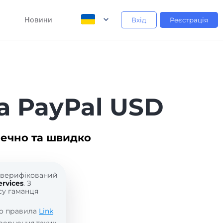
Новини
Вхід
Реєстрація
а PayPal USD
печно та швидко
е верифікований
rvices
. З
усу гаманця
мо правила
Link