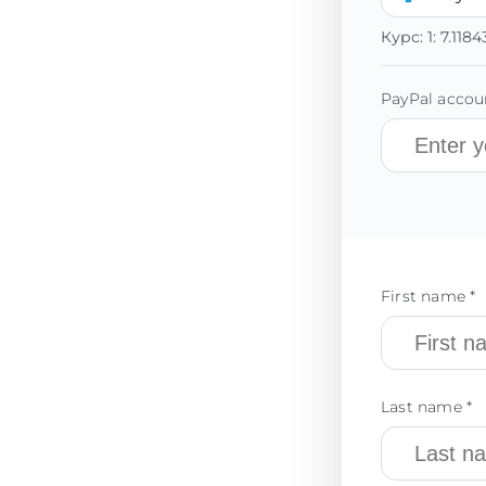
Курс:
1:
7.118
PayPal accoun
First name *
Last name *