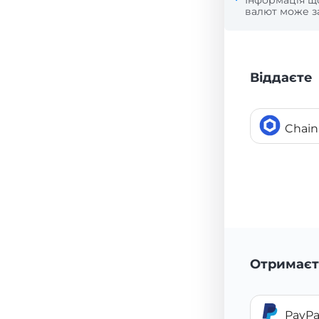
Інформація 
валют може за
Віддаєте
Chain
Отримаєт
PayPa