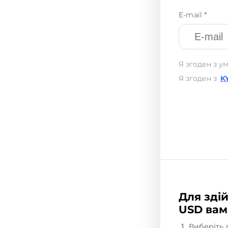
E-mail *
Я згоден з у
Я згоден з
K
Для здій
USD вам
Виберіть 