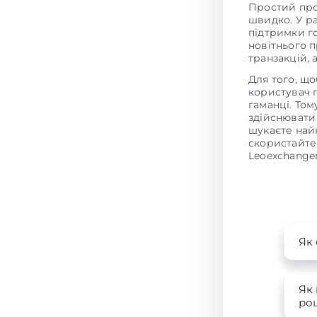
Простий про
швидко. У р
підтримки г
новітнього 
транзакцій,
Для того, щ
користувач 
гаманці. То
здійснювати
шукаєте на
скористайте
Leoexchanger
Як 
Як 
роц