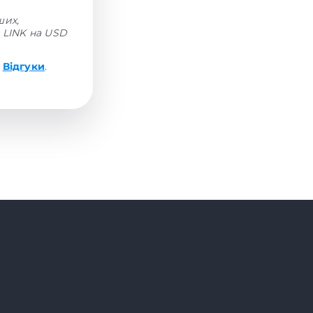
ших,
 LINK на USD
і
Відгуки
.