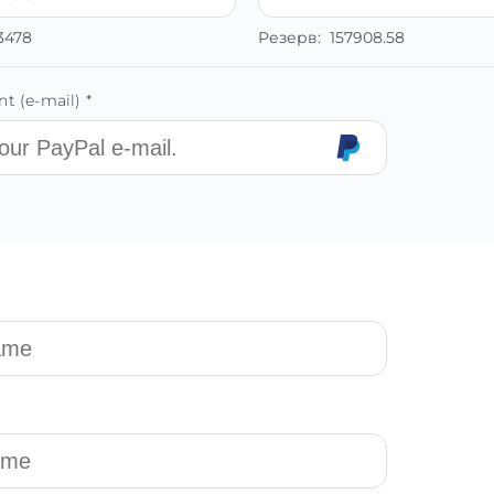
43478
Резерв:
157908.58
t (e-mail) *