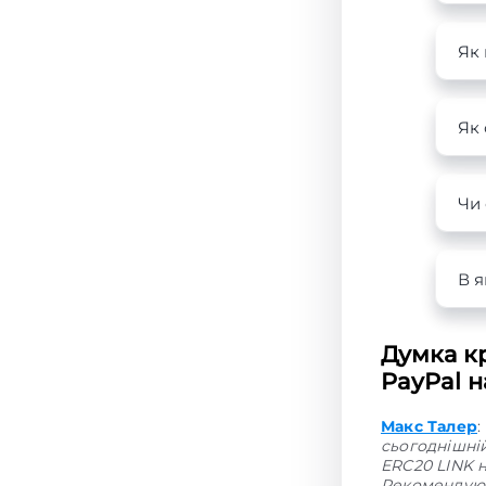
Як 
Як 
Чи 
В я
Думка кр
PayPal н
Макс Талер
:
сьогоднішні
ERC20 LINK н
Рекомендую 