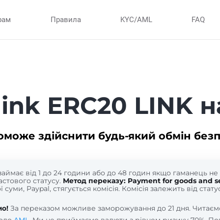
рам
Правила
KYC/AML
FAQ
link ERC20 LINK н
оможе здійснити будь-який обмін без
займає від 1 до 24 години або до 48 годин якщо гаманець н
астового статусу.
Метод переказу: Payment for goods and se
 суми, Paypal, стягується комісія. Комісія залежить від стат
о!
За переказом можливе заморожування до 21 дня. Читає