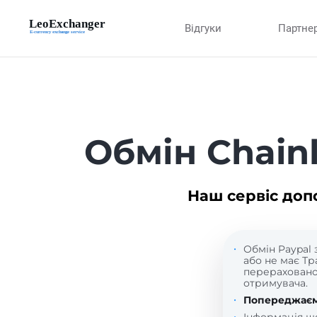
Відгуки
Партне
Обмін Chain
Наш сервіс доп
Обмін Paypal 
або не має Тр
перерахованої
отримувача.
Попереджаєм