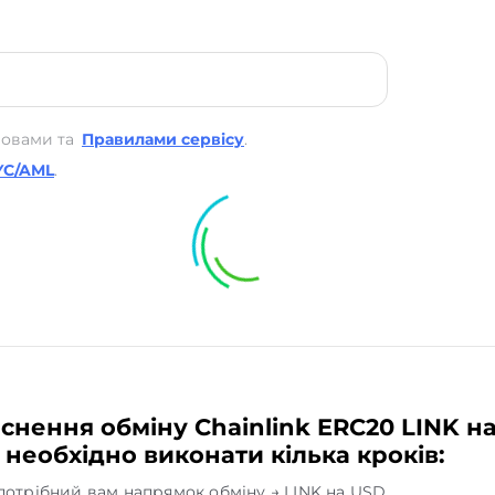
мовами та
Правилами сервісу
.
YC/AML
.
снення обміну Chainlink ERC20 LINK на
 необхідно виконати кілька кроків:
потрібний вам напрямок обміну → LINK на USD.