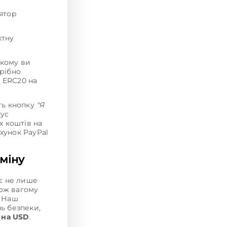
лятор
ктну
якому ви
трібно
k ERC20 на
іть кнопку
"Я
тус
х коштів на
хунок PayPal
міну
є не лише
кож вагому
. Наш
нь безпеки,
 на USD
.