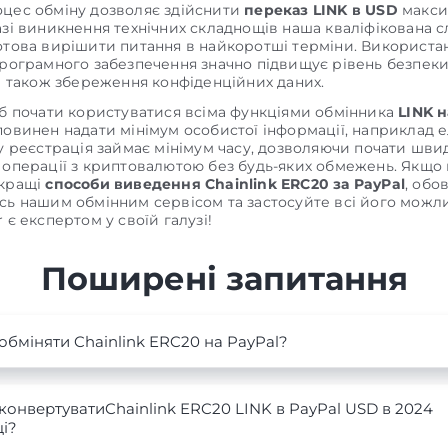
цес обміну дозволяє здійснити
переказ LINK в USD
макси
азі виникнення технічних складнощів наша кваліфікована 
отова вирішити питання в найкоротші терміни. Використа
програмного забезпечення значно підвищує рівень безпек
 а також збереження конфіденційних даних.
об почати користуватися всіма функціями обмінника
LINK 
повинен надати мінімум особистої інформації, наприклад 
му реєстрація займає мінімум часу, дозволяючи почати шви
 операції з криптовалютою без будь-яких обмежень. Якщо
йкращі
способи виведення Chainlink ERC20 за PayPal
, обо
сь нашим обмінним сервісом та застосуйте всі його можли
 є експертом у своїй галузі!
Поширені запитання
обміняти Chainlink ERC20 на PayPal?
конвертуватиChainlink ERC20 LINK в PayPal USD в 2024
і?