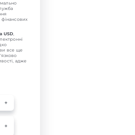
мально
служба
ння
и фінансових
на USD
,
електронні
дко
 ви все ще
в'язково
вості, адже