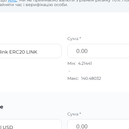
щодо
AML
. Ми не приймаємо валюти з рівнем ризику 70%. По
йняти час і верифікацію особи.
Сума *
link ERC20 LINK
Мін:
4.21441
-
Макс:
140.48032
е
Сума *
l USD