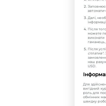
Заповнюєм
автоматич
Далі, нео
інформаці
Після тог
можете пе
виконати 
гаманець,
Після усп
сплатив"
.
замовленн
наш рахун
USD.
Інформац
Для здійсне
вигідний ку
роль для пос
обмінник має
швидку робо