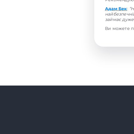
Адам Бек
:
“
найбезпечніш
займає дуже 
Ви можете п