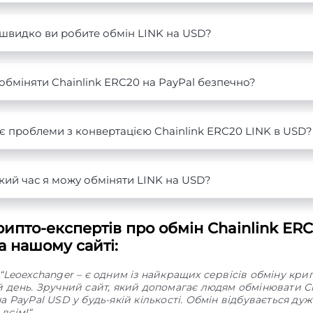
швидко ви робите обмін LINK на USD?
обміняти Chainlink ERC20 на PayPal безпечно?
є проблеми з конвертацією Chainlink ERC20 LINK в USD?
кий час я можу обміняти LINK на USD?
ипто-експертів про обмін Chainlink ERC
а нашому сайті:
“Leoexchanger – є одним із найкращих сервісів обміну кр
й день. Зручний сайт, який допомагає людям обмінювати Ch
а PayPal USD у будь-якій кількості. Обмін відбувається ду
всім!“