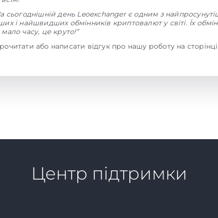
На сьогоднішній день Leoexchanger є одним з найпросунуті
их і найшвидших обмінників криптовалют у світі. Їх обмін
мало часу, це круто!”
рочитати або написати відгук про нашу роботу на сторінц
Центр підтримки