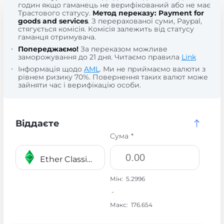
годин якщо гаманець не верифікований або не має
Трастового статусу.
Метод переказу: Payment for
goods and services
. З перерахованої суми, Paypal,
стягується комісія. Комісія залежить від статусу
гаманця отримувача.
Попереджаємо!
За переказом можливе
заморожування до 21 дня. Читаємо правила
Link
Інформація щодо
AML
. Ми не приймаємо валюти з
рівнем ризику 70%. Повернення таких валют може
зайняти час і верифікацію особи.
Віддаєте
Сума *
Ether Classic ETC
Мін:
5.2996
-
Макс:
176.654