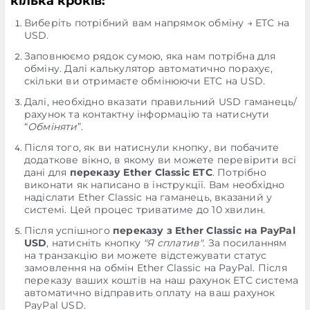
кілька кроків:
Виберіть потрібний вам напрямок обміну → ETC на
USD.
Заповнюємо рядок сумою, яка нам потрібна для
обміну. Далі калькулятор автоматично порахує,
скільки ви отримаєте обмінюючи ETC на USD.
Далі, необхідно вказати правильний USD гаманець/
рахунок та контактну інформацію та натиснути
“
Обміняти
”.
Після того, як ви натиснули кнопку, ви побачите
додаткове вікно, в якому ви можете перевірити всі
дані для
переказу Ether Classic ETC
. Потрібно
виконати як написано в інструкції. Вам необхідно
надіслати Ether Classic на гаманець, вказаний у
системі. Цей процес триватиме до 10 хвилин.
Після успішного
переказу з Ether Classic на PayPal
USD
, натисніть кнопку
"Я сплатив"
. За посиланням
на транзакцію ви можете відстежувати статус
замовлення на обмін Ether Classic на PayPal. Після
переказу ваших коштів на наш рахунок ETC система
автоматично відправить оплату на ваш рахунок
PayPal USD.