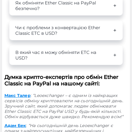
Як обміняти Ether Classic на PayPal
безпечно?
Чи є проблеми з конвертацією Ether
Classic ETC в USD?
В який час я можу обміняти ETC на
USD?
Думка крипто-експертів про обмін Ether
Classic на PayPal на нашому сайті:
Макс Талер
:
“Leoexchanger – є одним із найкращих
сервісів обміну криптовалюти на сьогоднішній день.
Зручний сайт, який допомагає людям обмінювати
Ether Classic ETC на PayPal USD у будь-якій кількості.
Обмін відбувається дуже швидко. Рекомендую всім!“
Адам Бек
:
“На сьогоднішній день Leoexchanger є
одним з найпросунутіших, найбезпечніших і