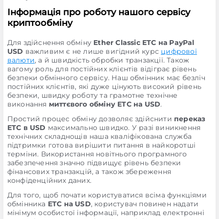
Інформація про роботу нашого сервісу
криптообміну
Для здійснення обміну
Ether Classic ETC на PayPal
USD
важливим є не лише вигідний курс
цифрової
валюти
, а й швидкість обробки транзакції. Також
вагому роль для постійних клієнтів відіграє рівень
безпеки обмінного сервісу. Наш обмінник має безліч
постійних клієнтів, які дуже цінують високий рівень
безпеки, швидку роботу та грамотне технічне
виконання
миттєвого обміну ETC на USD
.
Простий процес обміну дозволяє здійснити
переказ
ETC в USD
максимально швидко. У разі виникнення
технічних складнощів наша кваліфікована служба
підтримки готова вирішити питання в найкоротші
терміни. Використання новітнього програмного
забезпечення значно підвищує рівень безпеки
фінансових транзакцій, а також збереження
конфіденційних даних.
Для того, щоб почати користуватися всіма функціями
обмінника
ETC на USD
, користувач повинен надати
мінімум особистої інформації, наприклад електронні