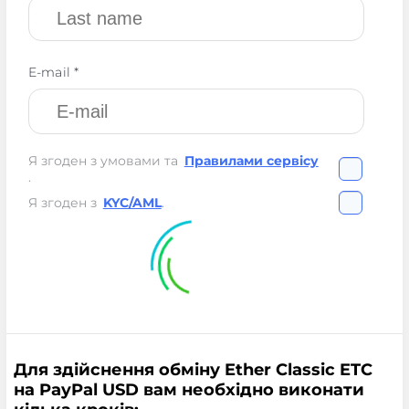
E-mail *
Я згоден з умовами та
Правилами сервісу
.
Я згоден з
KYC/AML
.
Для здійснення обміну Ether Classic ETC
на PayPal USD вам необхідно виконати