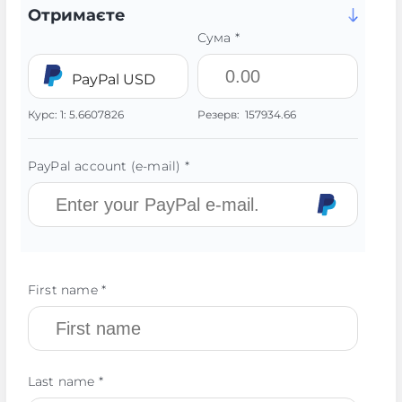
Отримаєте
Сума *
PayPal USD
Курс:
1:
5.6607826
Резерв:
157934.66
PayPal account (e-mail) *
First name *
Last name *