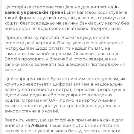
Ця сторінка створена спеціально для виплат на
А-
Банк в українській гривні
. Для багатьох користувачів
такий формат зручний тим, що дозволяє отримувати
кошти безпосередньо на звичну банківську картку без
використання додаткових платіжних посередників.
Процес обміну простий. Вкажіть суму, внесіть
коректні дані картки А-Банку, уважно ознайомтесь з
інструкціями щодо оплати та надішліть BTC на
гаманець, вказаний сервісом. Оскільки транзакції
Bitcoin проходять у блокчейні, строк завершення
заявки може залежати від швидкості підтвердження
мережі.
Цей маршрут може бути корисним користувачам, які
хочуть конвертувати цифрові активи в національну
валюту для особистих витрат, переказів, розрахунків,
підтримки родини або регулярного виведення
коштів. Отримання UAH прямо на картку А-Банку
може спростити доступ до грошей для щоденного
використання в Україні.
Зверніть увагу, що ця сторінка призначена саме для
виплати на
А-Банк
. Якщо вам потрібна виплата на
картку іншого українського банку, можуть існувати