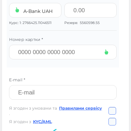
A-Bank UAH
Курс:
1:
2766425.11046511
Резерв:
5560598.55
Номер картки *
E-mail *
Я згоден з умовами та
Правилами сервісу
.
Я згоден з
KYC/AML
.