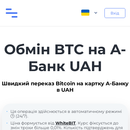
Вхід
Обмін BTC на А-
Банк UAH
Швидкий переказ Bitcoin на картку А-Банку
в UAH
Ця операція здійснюється в автоматичному режимі
🕒 (24/7).
Ціна формується від
WhiteBIT
. Курс фіксується до
змін трохи більше 0,01%. Кількість підтверджень для