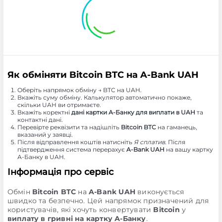
Як обміняти Bitcoin BTC на A-Bank UAH
Оберіть напрямок обміну → BTC на UAH.
Вкажіть суму обміну. Калькулятор автоматично покаже,
скільки UAH ви отримаєте.
Вкажіть коректні
дані картки А-Банку для виплати в UAH
та
контактні дані.
Перевірте реквізити та надішліть
Bitcoin BTC
на гаманець,
вказаний у заявці.
Після відправлення коштів натисніть
Я сплатив
. Після
підтвердження система перерахує
A-Bank UAH
на вашу картку
А-Банку в UAH.
Інформація про сервіс
Обмін
Bitcoin BTC
на
A-Bank UAH
виконується
швидко та безпечно. Цей напрямок призначений для
користувачів, які хочуть конвертувати
Bitcoin
у
виплату в гривні на картку А-Банку
.