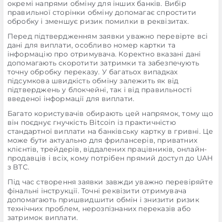
окремі напрями обміну для інших банків. Вибір
правильної сторінки обміну допомагає спростити
обробку і зменшує ризик помилки в реквізитах.
Перед підтвердженням заявки уважно перевірте всі
дані для виплати, особливо номер картки та
інформацію про отримувача. Коректно вказані дані
допомагають скоротити затримки та забезпечують
точну обробку переказу. У багатьох випадках
підсумкова швидкість обміну залежить як від
підтверджень у блокчейні, так і від правильності
введеної інформації для виплати.
Багато користувачів обирають цей напрямок, тому що
він поєднує гнучкість Bitcoin із практичністю
стандартної виплати на банківську картку в гривні. Це
може бути актуально для фрилансерів, приватних
клієнтів, трейдерів, віддалених працівників, онлайн-
продавців і всіх, кому потрібен прямий доступ до UAH
з BTC.
Під час створення заявки завжди уважно перевіряйте
фінальні інструкції. Точні реквізити отримувача
допомагають пришвидшити обмін і знизити ризик
технічних проблем, нерозпізнаних переказів або
затримок виплати.