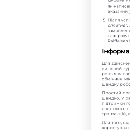
можете пе
як написан
вказаний 
Після усп
сплатив"
.
замовленн
наш рахун
Raiffeisen
Інформац
Для здійсне
вигідний ку
роль для пос
обмінник має
швидку робо
Простий про
швидко. У р
підтримки г
новітнього 
транзакцій,
Для того, щ
користувач 