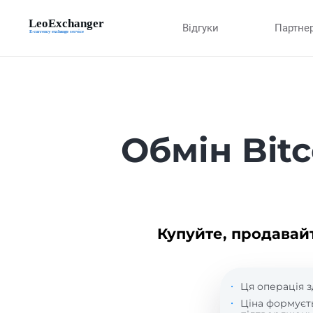
Відгуки
Партне
Обмін Bit
Купуйте, продавай
Ця операція з
Ціна формуєт