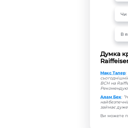
Чи 
В я
Думка кр
Raiffeis
Макс Талер
:
сьогоднішні
BCH на Raiff
Рекомендую 
Адам Бек
:
“
найбезпечні
займає дуже 
Ви можете п