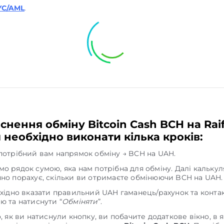
YC/AML
.
снення обміну Bitcoin Cash BCH на Raif
 необхідно виконати кілька кроків:
потрібний вам напрямок обміну → BCH на UAH.
о рядок сумою, яка нам потрібна для обміну. Далі кальку
но порахує, скільки ви отримаєте обмінюючи BCH на UAH.
бхідно вказати правильний UAH гаманець/рахунок та конта
ю та натиснути “
Обміняти
”.
о, як ви натиснули кнопку, ви побачите додаткове вікно, в 