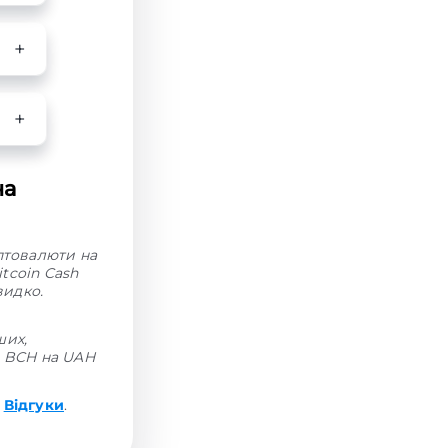
на
иптовалюти на
tcoin Cash
видко.
ших,
н BCH на UAH
і
Відгуки
.