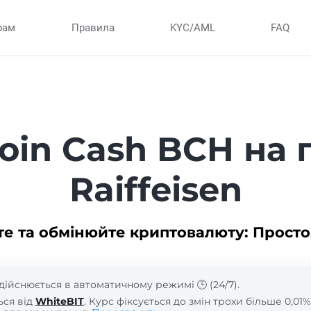
рам
Правила
KYC/AML
FAQ
coin Cash BCH на 
Raiffeisen
те та обмінюйте криптовалюту: Просто
дійснюється в автоматичному режимі 🕒 (24/7).
ься від
WhiteBIT
. Курс фіксується до змін трохи більше 0,01%