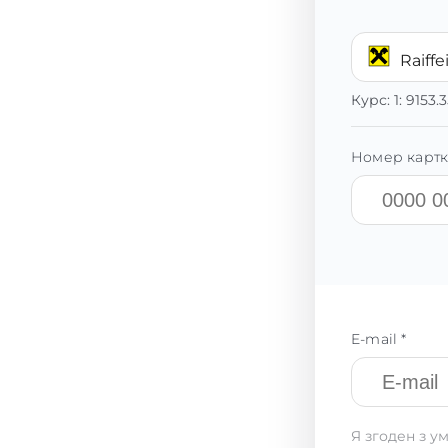
Raiff
Курс:
1:
9153.
Номер картк
E-mail *
Я згоден з у