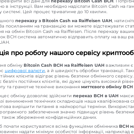
ревірити всі дані для
переказу Bitcoin Cash BCH
. Потріб
о в інструкції. Вам необхідно надіслати Bitcoin Cash на га
у системі. Цей процес триватиме до 10 хвилин.
ішного
переказу з Bitcoin Cash на Raiffeisen UAH
, натисні
 За посиланням на транзакцію ви можете відстежувати ста
я на обмін Bitcoin Cash на Raiffeisen. Після переказу ваши
ок BCH система автоматично відправить оплату на ваш ра
 UAH.
ія про роботу нашого сервісу криптооб
ння обміну
Bitcoin Cash BCH на Raiffeisen UAH
важливим є
рс
цифрової валюти
, а й швидкість обробки транзакції. Та
тійних клієнтів відіграє рівень безпеки обмінного сервісу
 безліч постійних клієнтів, які дуже цінують високий ріве
ту та грамотне технічне виконання
миттєвого обміну BCH
цес обміну дозволяє здійснити
переказ BCH в UAH
макси
азі виникнення технічних складнощів наша кваліфікована 
отова вирішити питання в найкоротші терміни. Використа
програмного забезпечення значно підвищує рівень безпек
 а також збереження конфіденційних даних.
об почати користуватися всіма функціями обмінника
BCH н
повинен надати мінімум особистої інформації, наприклад 