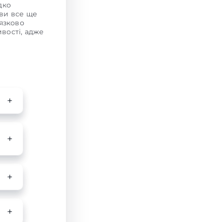
дко
 ви все ще
'язково
вості, адже