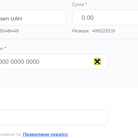
Сума *
eisen UAH
35048449
Резерв:
4992233.51
и *
мовами та
Правилами сервісу
.