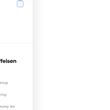
feisen
лятор
ктну
якому ви