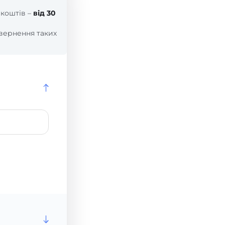
 коштів –
від 30
вернення таких