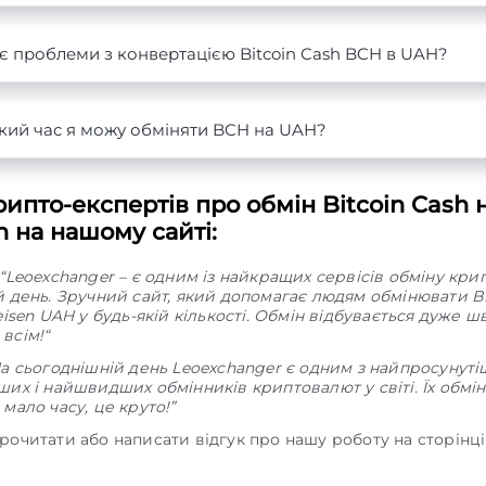
є проблеми з конвертацією Bitcoin Cash BCH в UAH?
кий час я можу обміняти BCH на UAH?
ипто-експертів про обмін Bitcoin Cash 
en на нашому сайті:
“Leoexchanger – є одним із найкращих сервісів обміну кр
й день. Зручний сайт, який допомагає людям обмінювати Bi
eisen UAH у будь-якій кількості. Обмін відбувається дуже ш
всім!“
На сьогоднішній день Leoexchanger є одним з найпросунуті
ших і найшвидших обмінників криптовалют у світі. Їх обмі
мало часу, це круто!”
рочитати або написати відгук про нашу роботу на сторінц