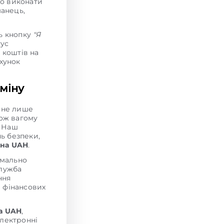
но виконати
манець,
ть кнопку
"Я
тус
х коштів на
хунок
міну
 не лише
кож вагому
. Наш
нь безпеки,
 на UAH
.
мально
служба
ння
и фінансових
а UAH
,
електронні