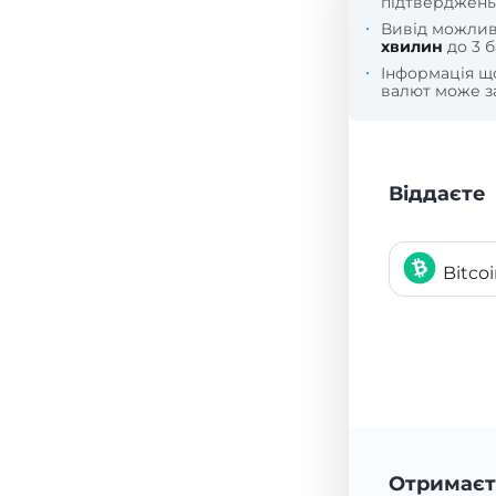
підтверджень
Вивід можли
хвилин
до 3 б
Інформація 
валют може за
Віддаєте
Bitco
Отримаєт