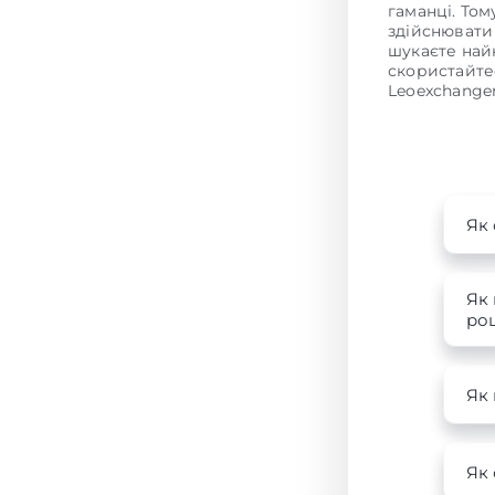
гаманці. То
здійснювати
шукаєте на
скористайте
Leoexchanger
Як 
Як 
роц
Як
Як 