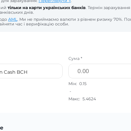
 для зарахування:
Переглянути →
.
вий
тільки на карти українських банків
. Термін зарахування
анківських днів.
щодо
AML
. Ми не приймаємо валюти з рівнем ризику 70%. По
йняти час і верифікацію особи.
Сума *
in Cash BCH
Мін:
0.15
-
Макс:
5.4624
е