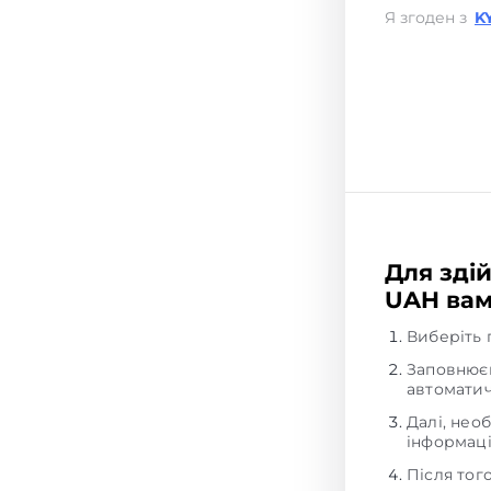
Я згоден з
K
Для здій
UAH вам
Виберіть 
Заповнюєм
автоматич
Далі, нео
інформаці
Після тог