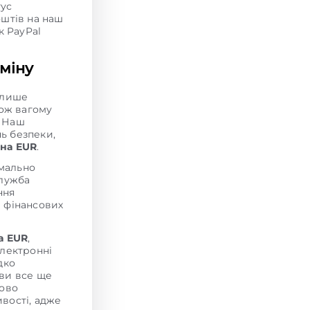
тус
оштів на наш
к PayPal
міну
 лише
кож вагому
. Наш
нь безпеки,
 на EUR
.
мально
служба
ння
и фінансових
а EUR
,
електронні
дко
 ви все ще
ково
вості, адже