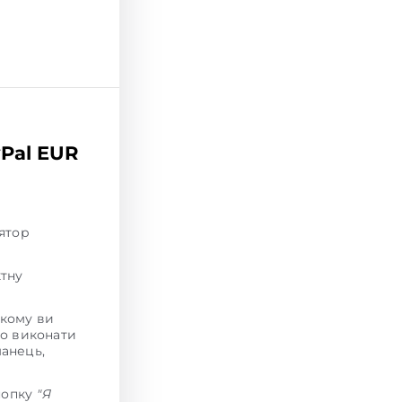
yPal EUR
лятор
ктну
якому ви
но виконати
манець,
кнопку
"Я