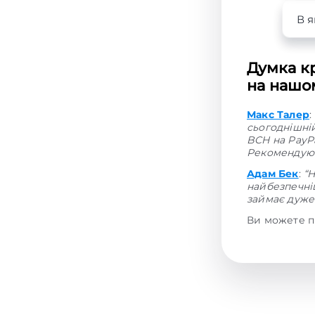
В я
Думка кр
на нашом
Макс Талер
:
сьогоднішні
BCH на PayPa
Рекомендую 
Адам Бек
:
“
найбезпечніш
займає дуже 
Ви можете п