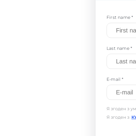
First name *
Last name *
E-mail *
Я згоден з у
Я згоден з
K