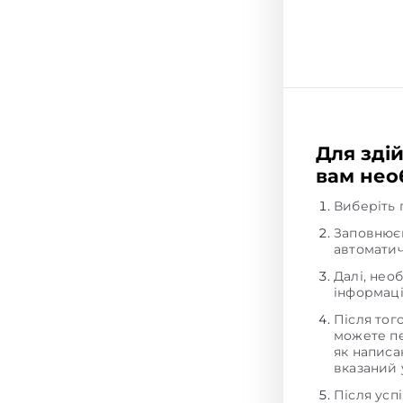
Для зді
вам необ
Виберіть 
Заповнюєм
автоматич
Далі, нео
інформаці
Після тог
можете пе
як написан
вказаний 
Після усп