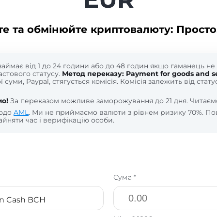
те та обмінюйте криптовалюту: Просто
займає від 1 до 24 години або до 48 годин якщо гаманець н
астового статусу.
Метод переказу: Payment for goods and se
 суми, Paypal, стягується комісія. Комісія залежить від стат
о!
За переказом можливе заморожування до 21 дня. Читає
щодо
AML
. Ми не приймаємо валюти з рівнем ризику 70%. По
йняти час і верифікацію особи.
Сума *
in Cash BCH