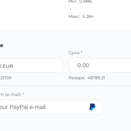
Мін:
0.1886
-
Макс:
6.284
е
Сума *
l EUR
121709
Резерв:
48789.21
t (e-mail) *