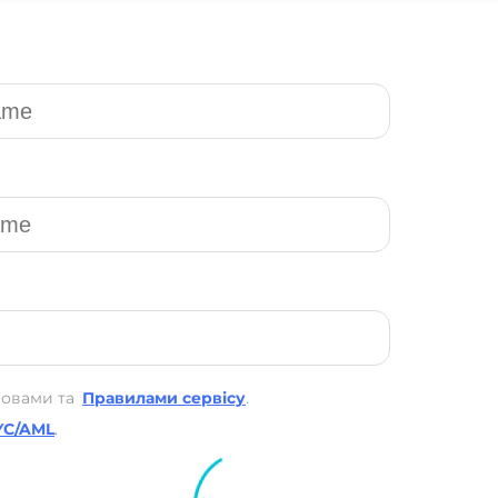
мовами та
Правилами сервісу
.
YC/AML
.