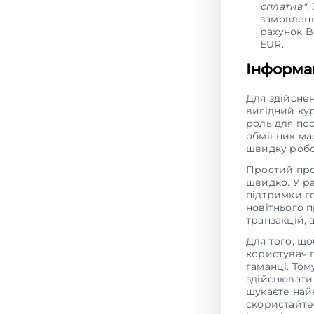
сплатив"
.
замовленн
рахунок B
EUR.
Інформац
Для здійсне
вигідний ку
роль для пос
обмінник має
швидку робо
Простий про
швидко. У р
підтримки г
новітнього 
транзакцій,
Для того, щ
користувач 
гаманці. То
здійснювати
шукаєте на
скористайте