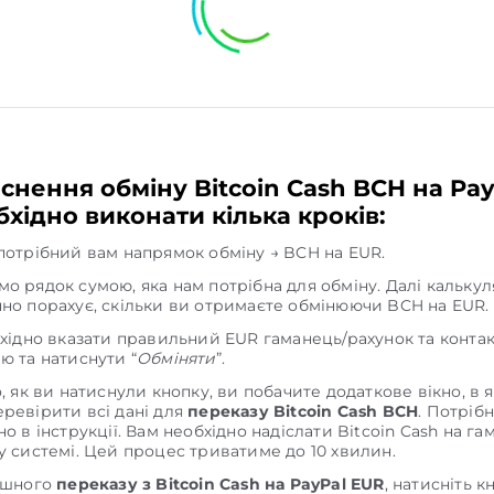
йснення обміну Bitcoin Cash BCH на Pa
хідно виконати кілька кроків:
потрібний вам напрямок обміну → BCH на EUR.
о рядок сумою, яка нам потрібна для обміну. Далі кальку
но порахує, скільки ви отримаєте обмінюючи BCH на EUR.
бхідно вказати правильний EUR гаманець/рахунок та конта
ю та натиснути “
Обміняти
”.
о, як ви натиснули кнопку, ви побачите додаткове вікно, в 
ревірити всі дані для
переказу Bitcoin Cash BCH
. Потріб
о в інструкції. Вам необхідно надіслати Bitcoin Cash на га
у системі. Цей процес триватиме до 10 хвилин.
ішного
переказу з Bitcoin Cash на PayPal EUR
, натисніть 