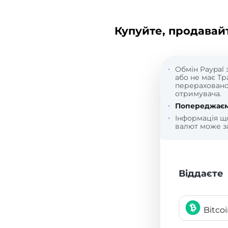
Купуйте, продавай
Обмін Paypal 
або не має Тр
перерахованої
отримувача.
Попереджаєм
Інформація 
валют може за
Віддаєте
Bitco