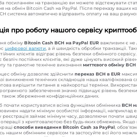
 За посиланням на транзакцію ви можете відстежувати ста
я на обмін Bitcoin Cash на PayPal. Після переказу ваших к
CH система автоматично відправить оплату на ваш рахуно
ія про роботу нашого сервісу криптооб
ння обміну
Bitcoin Cash BCH на PayPal EUR
важливим є не
рс
цифрової валюти
, а й швидкість обробки транзакції. Та
тійних клієнтів відіграє рівень безпеки обмінного сервісу
 безліч постійних клієнтів, які дуже цінують високий ріве
ту та грамотне технічне виконання
миттєвого обміну BCH
цес обміну дозволяє здійснити
переказ BCH в EUR
макси
азі виникнення технічних складнощів наша кваліфікована 
отова вирішити питання в найкоротші терміни. Використа
програмного забезпечення значно підвищує рівень безпек
 а також збереження конфіденційних даних.
об почати користуватися всіма функціями обмінника
BCH н
повинен надати мінімум особистої інформації, наприклад 
му реєстрація займає мінімум часу, дозволяючи почати шви
 операції з криптовалютою без будь-яких обмежень. Якщо
йкращі
способи виведення Bitcoin Cash за PayPal
, обов'яз
сь нашим обмінним сервісом та застосуйте всі його можли