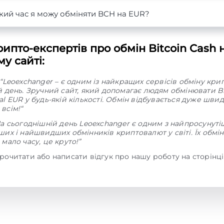
кий час я можу обміняти BCH на EUR?
ипто-експертів про обмін Bitcoin Cash 
у сайті:
“Leoexchanger – є одним із найкращих сервісів обміну кр
й день. Зручний сайт, який допомагає людям обмінювати Bi
l EUR у будь-якій кількості. Обмін відбувається дуже швид
всім!“
На сьогоднішній день Leoexchanger є одним з найпросунуті
их і найшвидших обмінників криптовалют у світі. Їх обмі
мало часу, це круто!”
рочитати або написати відгук про нашу роботу на сторінц