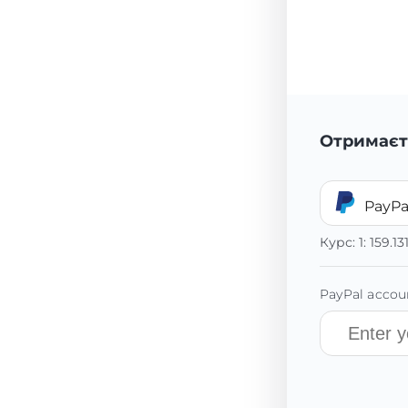
Отримаєт
PayPa
Курс:
1:
159.13
PayPal accoun