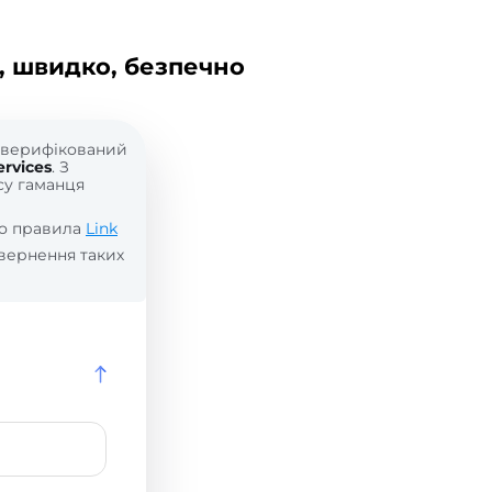
, швидко, безпечно
е верифікований
rvices
. З
усу гаманця
мо правила
Link
вернення таких