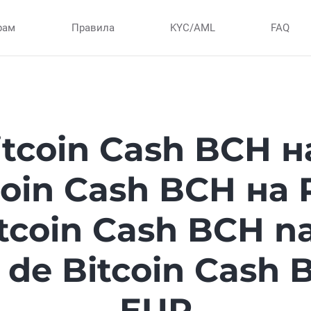
рам
Правила
KYC/AML
FAQ
tcoin Cash BCH н
coin Cash BCH на 
coin Cash BCH n
 de Bitcoin Cash 
EUR