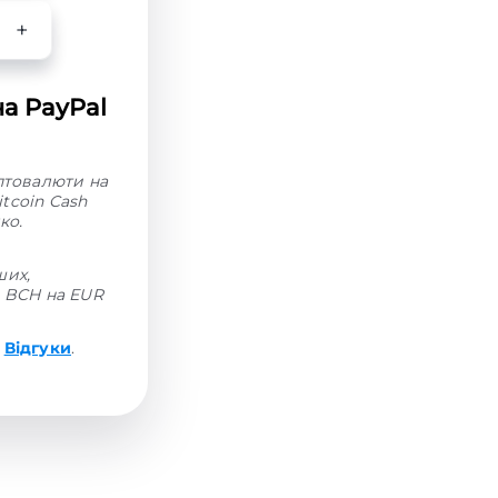
на PayPal
иптовалюти на
tcoin Cash
ко.
ших,
н BCH на EUR
і
Відгуки
.