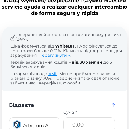
każdą wymianę bezpiecznie i szybko Nuestro
servicio ayuda a realizar cualquier intercambio
de forma segura y rápida
Ця операція здійснюється в автоматичному режимі
🕒 (24/7).
Ціна формується від
WhiteBIT
. Курс фіксується до
змін трохи більше 0,01%. Кількість підтверджень для
зарахування:
Переглянути →
.
Термін зарахування коштів –
від 30 хвилин
до 3
банківських днів.
Інформація щодо
AML
. Ми не приймаємо валюти з
рівнем ризику 70%. Повернення таких валют може
зайняти час і верифікацію особи.
Віддаєте
Сума *
Arbitrum ARB