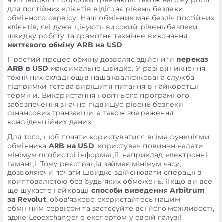
а й швидкість обробки транзакції. Також вагому роль
для постійних клієнтів відіграє рівень безпеки
обмінного сервісу. Наш обмінник має безліч постійних
клієнтів, які дуже цінують високий рівень безпеки,
швидку роботу та грамотне технічне виконання
миттєвого обміну ARB на USD
.
Простий процес обміну дозволяє здійснити
переказ
ARB в USD
максимально швидко. У разі виникнення
технічних складнощів наша кваліфікована служба
підтримки готова вирішити питання в найкоротші
терміни. Використання новітнього програмного
забезпечення значно підвищує рівень безпеки
фінансових транзакцій, а також збереження
конфіденційних даних.
Для того, щоб почати користуватися всіма функціями
обмінника
ARB на USD
, користувач повинен надати
мінімум особистої інформації, наприклад електронні
гаманці. Тому реєстрація займає мінімум часу,
дозволяючи почати швидко здійснювати операції з
криптовалютою без будь-яких обмежень. Якщо ви все
ще шукаєте найкращі
способи виведення Arbitrum
за Revolut
, обов'язково скористайтесь нашим
обмінним сервісом та застосуйте всі його можливості,
адже Leoexchanger є експертом у своїй галузі!