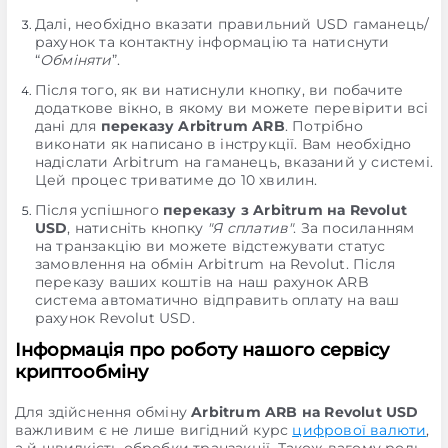
Далі, необхідно вказати правильний USD гаманець/
рахунок та контактну інформацію та натиснути
“
Обміняти
”.
Після того, як ви натиснули кнопку, ви побачите
додаткове вікно, в якому ви можете перевірити всі
дані для
переказу Arbitrum ARB
. Потрібно
виконати як написано в інструкції. Вам необхідно
надіслати Arbitrum на гаманець, вказаний у системі.
Цей процес триватиме до 10 хвилин.
Після успішного
переказу з Arbitrum на Revolut
USD
, натисніть кнопку
"Я сплатив"
. За посиланням
на транзакцію ви можете відстежувати статус
замовлення на обмін Arbitrum на Revolut. Після
переказу ваших коштів на наш рахунок ARB
система автоматично відправить оплату на ваш
рахунок Revolut USD.
Інформація про роботу нашого сервісу
криптообміну
Для здійснення обміну
Arbitrum ARB на Revolut USD
важливим є не лише вигідний курс
цифрової валюти
,