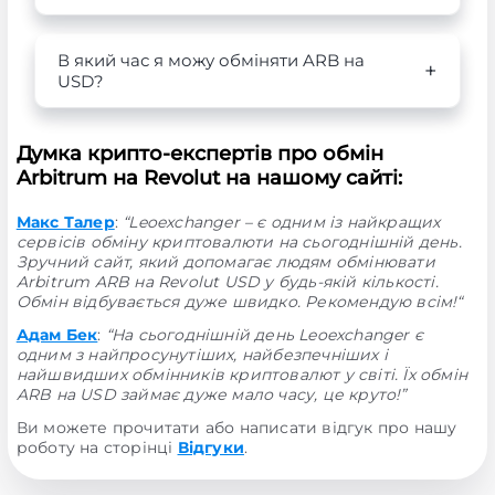
В який час я можу обміняти ARB на
USD?
Думка крипто-експертів про обмін
Arbitrum на Revolut на нашому сайті:
Макс Талер
:
“Leoexchanger – є одним із найкращих
сервісів обміну криптовалюти на сьогоднішній день.
Зручний сайт, який допомагає людям обмінювати
Arbitrum ARB на Revolut USD у будь-якій кількості.
Обмін відбувається дуже швидко. Рекомендую всім!“
Адам Бек
:
“На сьогоднішній день Leoexchanger є
одним з найпросунутіших, найбезпечніших і
найшвидших обмінників криптовалют у світі. Їх обмін
ARB на USD займає дуже мало часу, це круто!”
Ви можете прочитати або написати відгук про нашу
роботу на сторінці
Відгуки
.