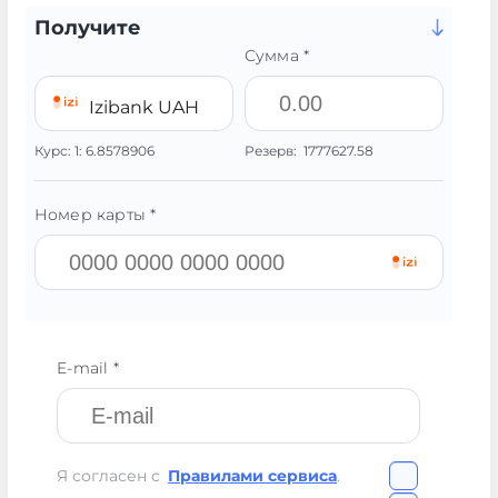
Получите
Сумма *
Izibank UAH
Курс:
1:
6.8578906
Резерв:
1777627.58
Номер карты *
E-mail *
Я согласен с
Правилами сервиса
.