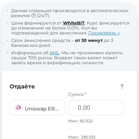
Данная операция производится в автоматическом
режиме 🕒 (24/7).
Цена формируется от
WhiteBIT
. Курс фиксируется
до изменений не более 0,01%. Кол-во
подтверждений для зачисления:
Посмотреть →
.
Срок зачисления средств –
от 30 минут
до 3
банковских дней.
Информация об
AML
. Мы не принимаем валюты
свыше 70% риска. Возврат таких валют может
занять время и верификацию личности.
Отдаёте
Сумма *
Uniswap ERC20 UNI
Мин:
65.1322
-
Макс:
296.055